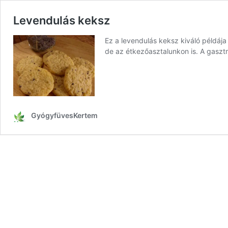
Levendulás keksz
Ez a levendulás keksz kiváló példá
de az étkezőasztalunkon is. A gaszt
GyógyfüvesKertem