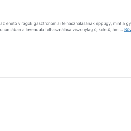
ja az ehető virágok gasztronómiai felhasználásának éppúgy, mint a
ronómiában a levendula felhasználása viszonylag új keletű, ám …
Bő