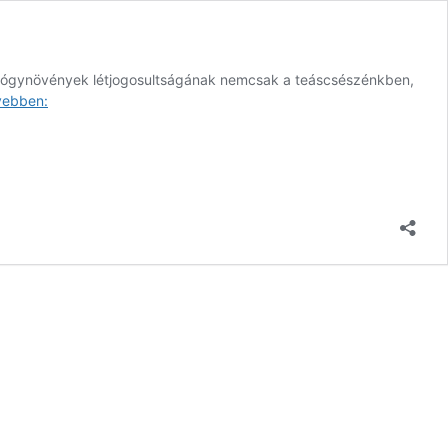
 gyógynövények létjogosultságának nemcsak a teáscsészénkben,
Levendulás
vebben:
keksz