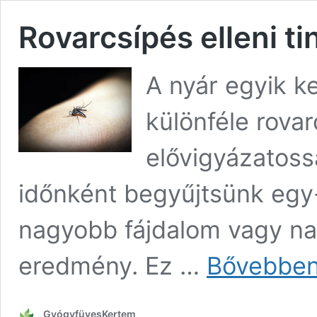
Rovarcsípés elleni ti
A nyár egyik ke
különféle rova
elővigyázatossá
időnként begyűjtsünk egy-
nagyobb fájdalom vagy nap
eredmény. Ez …
Bővebben
GyógyfüvesKertem