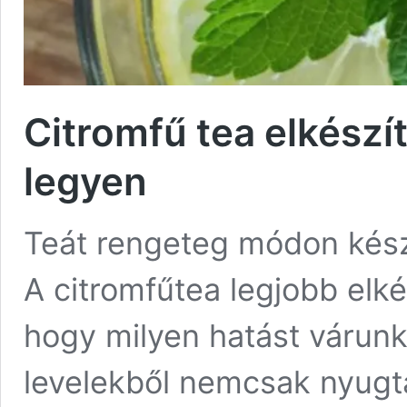
Citromfű tea elkészí
legyen
Teát rengeteg módon kész
A citromfűtea legjobb elkés
hogy milyen hatást várunk t
levelekből nemcsak nyugt