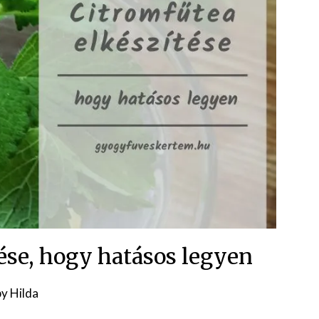
tése, hogy hatásos legyen
Posted
by
Hilda
on