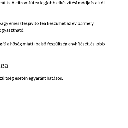
 is. A citromfűtea legjobb elkészítési módja is attól
2022-
07-
25
 vagy emésztésjavító tea készülhet az év bármely
fogyasztható.
gíti a hőség miatti belső feszültség enyhítését, és jobb
tea
zültség esetén egyaránt hatásos.