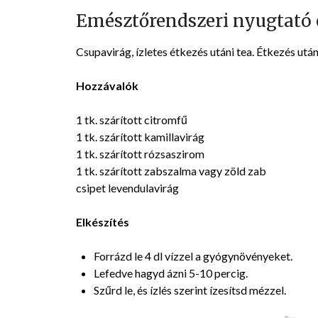
Emésztőrendszeri nyugtató é
Csupavirág, ízletes étkezés utáni tea. Étkezés utá
Hozzávalók
1 tk. szárított citromfű
1 tk. szárított kamillavirág
1 tk. szárított rózsaszirom
1 tk. szárított zabszalma vagy zöld zab
csipet levendulavirág
Elkészítés
Forrázd le 4 dl vízzel a gyógynövényeket.
Lefedve hagyd ázni 5-10 percig.
Szűrd le, és ízlés szerint ízesítsd mézzel.