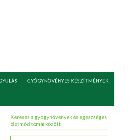
GYULÁS
GYÓGYNÖVÉNYES KÉSZÍTMÉNYEK
Keresés a gyógynövények és egészséges
életmód témái között