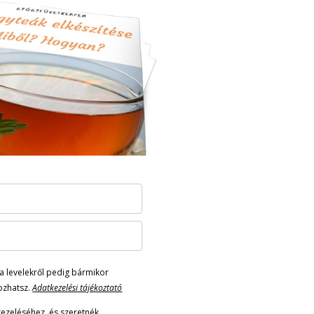
a levelekről pedig bármikor
kozhatsz.
Adatkezelési tájékoztató
ezeléséhez, és szeretnék