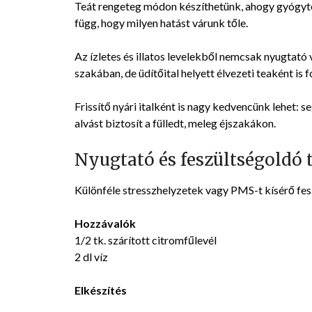
Teát rengeteg módon készíthetünk, ahogy gyógyteát
függ, hogy milyen hatást várunk tőle.
Az ízletes és illatos levelekből nemcsak nyugtató
szakában, de üdítőital helyett élvezeti teaként is 
Frissítő nyári italként is nagy kedvencünk lehet: se
alvást biztosít a fülledt, meleg éjszakákon.
Nyugtató és feszültségoldó 
Különféle stresszhelyzetek vagy PMS-t kísérő fes
Hozzávalók
1/2 tk. szárított citromfűlevél
2 dl víz
Elkészítés