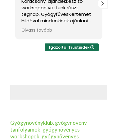
Karácsonyi ajándékkészítő
Nagyon jól érezte
worksopon vettünk részt
Sok hasznos informá
tegnap. GyógyfüvesKertemet
gazdagod
Hildával mindenkinek ajánlani
tudom, ha feltöltődésre,
Olvass tovább
egyben tudásra vágyik kellemes
környezetben. Ha lehetne sokkal
több csillagot adni, akkor azt
Igazolta: Trustindex
mind adnám.
Gyógynövényklub, gyógynövény
tanfolyamok, gyógynövényes
workshopok, gyógynövényes