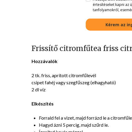
értesítéseket kapni az 
tanfolyamokról, esemé
Kérem az i
Frissítő citromfűtea friss ci
Hozzávalók
2 tk. friss, aprított citromfűlevél
csipet fahéj vagy szegfűszeg (elhagyható)
2 dl víz
Elkészítés
Forrald fel a vizet, majd forrázd le a citromfű
Hagyd ázni 5 percig, majd szűrd le.
Ízesítsd kevés mézzel.