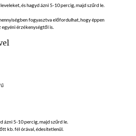
fűleveleket, és hagyd ázni 5-10 percig, majd szűrd le.
ennyiségben fogyasztva előfordulhat, hogy éppen
z egyéni érzékenységtől is.
vel
fű
d ázni 5-10 percig, majd szűrd le.
t kb. fél órával, édesítetlenül.