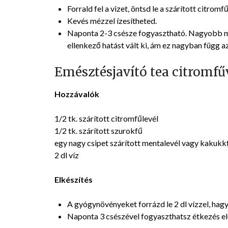
Forrald fel a vizet, öntsd le a szárított citrom
Kevés mézzel ízesítheted.
Naponta 2-3 csésze fogyasztható. Nagyobb m
ellenkező hatást vált ki, ám ez nagyban függ a
Emésztésjavító tea citromfű
Hozzávalók
1/2 tk. szárított citromfűlevél
1/2 tk. szárított szurokfű
egy nagy csipet szárított mentalevél vagy kakukk
2 dl víz
Elkészítés
A gyógynövényeket forrázd le 2 dl vízzel, hagy
Naponta 3 csészével fogyaszthatsz étkezés előt