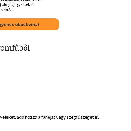
új blogbejegyzésekről,
nyekről.
ngyenes ebookomat
tromfűből
leveleket, add hozzá a fahéjat vagy szegfűszeget is.