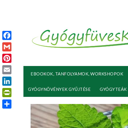
Facebook
Gmail
Pinterest
EBOOKOK, TANFOLYAMOK, WORKSHOPOK
Email
GYÓGYNÖVÉNYEK GYŰJTÉSE
GYÓGYTEÁK
LinkedIn
PrintFriendly
Ossza
meg