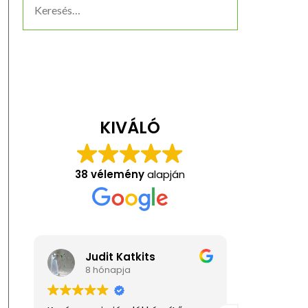
KIVÁLÓ
38 vélemény
alapján
Judit Katkits
Anita Kis
8 hónapja
1 éve