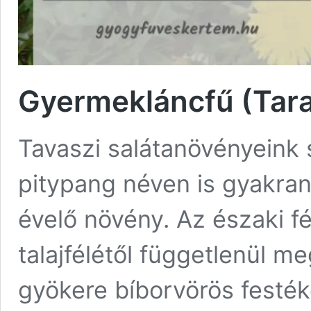
Gyermekláncfű (Tara
Tavaszi salátanövényeink 
pitypang néven is gyakran 
évelő növény. Az északi f
talajfélétől függetlenül m
gyökere bíborvörös festék