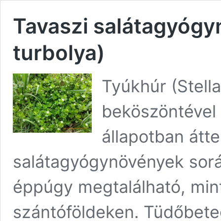
Tavaszi salátagyógy
turbolya)
Tyúkhúr (Stella
beköszöntével 
állapotban átte
salátagyógynövények sorát
éppúgy megtalálható, mint
szántóföldeken. Tüdőbete