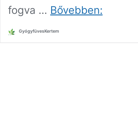
Tavaszi
fogva …
Bővebben:
salátagyógynövé
(tyúkhúr
és
GyógyfüvesKertem
turbolya)