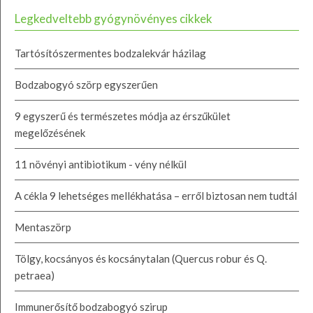
Legkedveltebb gyógynövényes cikkek
Tartósítószermentes bodzalekvár házilag
Bodzabogyó szörp egyszerűen
9 egyszerű és természetes módja az érszűkület
megelőzésének
11 növényi antibiotikum - vény nélkül
A cékla 9 lehetséges mellékhatása – erről biztosan nem tudtál
Mentaszörp
Tölgy, kocsányos és kocsánytalan (Quercus robur és Q.
petraea)
Immunerősítő bodzabogyó szirup