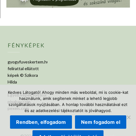
FÉNYKÉPEK
gyogyfuveskertem.hu
felirattal ellátott
képek © Szikora
Hilda
Kedves Látogató! Ahogy minden más weboldal, mi is cookie-kat
Egyéb képek forrása:
használunk, amik segítenek minket a lehető legjobb
pixabay.com,
szolgáltatások nyújtásában. A honlap további használatával ezt
pexels.com
és az adatkezelési tájékoztatót is jóváhagyod.
Rendben, elfogadom
Nem fogadom el
©2026 GyógyfüvesKertem
| Design:
Newspaperly