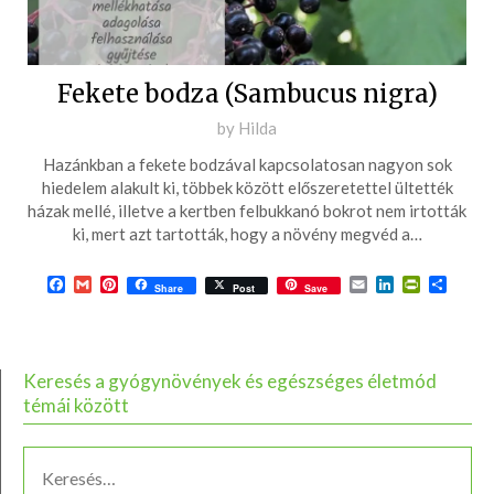
Fekete bodza (Sambucus nigra)
Posted
by
Hilda
on
Hazánkban a fekete bodzával kapcsolatosan nagyon sok
2016-
hiedelem alakult ki, többek között előszeretettel ültették
03-
házak mellé, illetve a kertben felbukkanó bokrot nem irtották
ki, mert azt tartották, hogy a növény megvéd a…
19
Facebook
Gmail
Pinterest
Email
LinkedIn
PrintFrie
Ossza
Share
Post
Save
meg
Keresés a gyógynövények és egészséges életmód
témái között