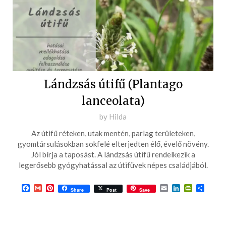
Lándzsás útifű (Plantago
lanceolata)
Posted
by
Hilda
on
Az útifű réteken, utak mentén, parlag területeken,
2016-
gyomtársulásokban sokfelé elterjedten élő, évelő növény.
06-
Jól bírja a taposást. A lándzsás útifű rendelkezik a
legerősebb gyógyhatással az útifüvek népes családjából.
08
Facebook
Gmail
Pinterest
Email
LinkedIn
PrintFrie
Ossza
Share
Post
Save
meg