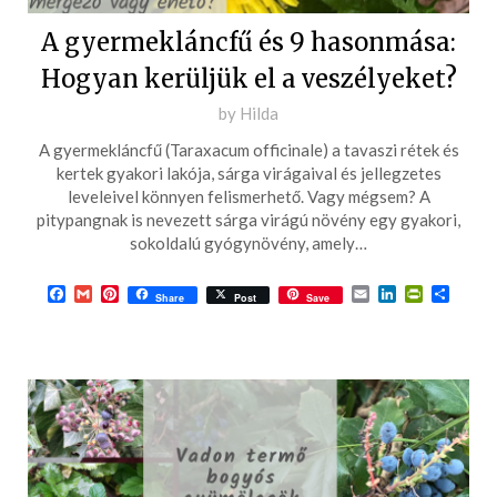
A gyermekláncfű és 9 hasonmása:
Hogyan kerüljük el a veszélyeket?
Posted
by
Hilda
on
A gyermekláncfű (Taraxacum officinale) a tavaszi rétek és
2025-
kertek gyakori lakója, sárga virágaival és jellegzetes
03-
leveleivel könnyen felismerhető. Vagy mégsem? A
pitypangnak is nevezett sárga virágú növény egy gyakori,
31
sokoldalú gyógynövény, amely…
Facebook
Gmail
Pinterest
Email
LinkedIn
PrintFrie
Ossza
Share
Post
Save
meg