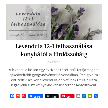
Levendula 12+1 felhasználása
konyhától a fürdőszobáig
Posted
by
Hilda
on
A levendula lassan egy évtizede töretlenül tartja magát a
2023-
legkedveltebb gyógynövények élvonalában. Pedig voltak
06-
évtizedek, amikor a levendula ódivatúnak titulált illata
legfeljebb a szekrényekbe kerülhetett be molyűzőként.
04
Facebook
Gmail
Pinterest
Email
LinkedIn
PrintFrie
Ossza
Share
Post
Save
meg