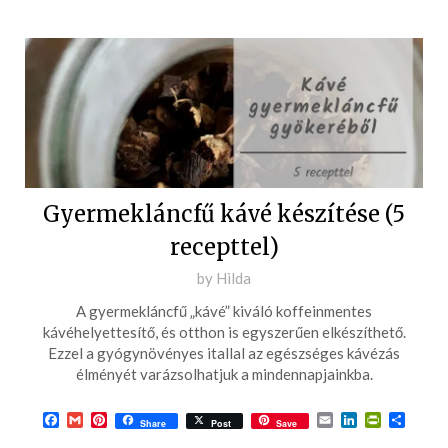
Gyermekláncfű kávé készítése (5
recepttel)
Posted
by
Hilda
on
A gyermekláncfű „kávé” kiváló koffeinmentes
2021-
kávéhelyettesítő, és otthon is egyszerűen elkészíthető.
03-
Ezzel a gyógynövényes itallal az egészséges kávézás
élményét varázsolhatjuk a mindennapjainkba.
13
Facebook
Gmail
Pinterest
Email
LinkedIn
PrintFrie
Ossza
Share
Post
Save
meg