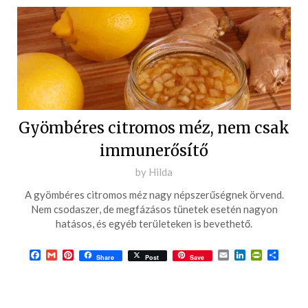
Gyömbéres citromos méz, nem csak
immunerősítő
Posted
by
Hilda
on
A gyömbéres citromos méz nagy népszerűségnek örvend.
2017-
Nem csodaszer, de megfázásos tünetek esetén nagyon
09-
hatásos, és egyéb területeken is bevethető.
30
Facebook
Gmail
Pinterest
Email
LinkedIn
PrintFrie
Ossza
Share
Post
Save
meg