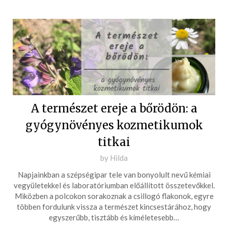
A természet ereje a bőrödön: a
gyógynövényes kozmetikumok
titkai
Posted
by
Hilda
on
Napjainkban a szépségipar tele van bonyolult nevű kémiai
2025-
vegyületekkel és laboratóriumban előállított összetevőkkel.
09-
Miközben a polcokon sorakoznak a csillogó flakonok, egyre
többen fordulunk vissza a természet kincsestárához, hogy
26
egyszerűbb, tisztább és kíméletesebb…