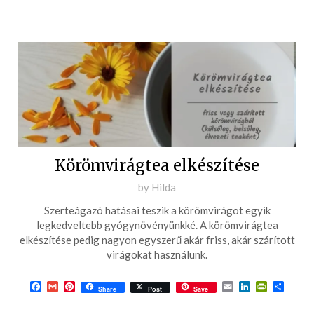
Körömvirágtea elkészítése
Posted
by
Hilda
on
Szerteágazó hatásai teszik a körömvirágot egyik
2021-
legkedveltebb gyógynövényünkké. A körömvirágtea
03-
elkészítése pedig nagyon egyszerű akár friss, akár szárított
virágokat használunk.
19
Facebook
Gmail
Pinterest
Email
LinkedIn
PrintFrie
Ossza
Share
Post
Save
meg