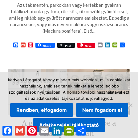
on
Az utak mentén, parkokban vagy kertekben gyakran
2025-
találkozhatunk egy fura, rücskös, citromzöld gyümölccsel,
08-
ami leginkább egy gyűrött narancsra emlékeztet. Ez pedig a
narancseper, vagy más néven maklura vagy oszázsnarancs
24
(Maclura pomifera). Első…
Facebook
Gmail
Pinterest
Email
LinkedIn
PrintFrie
Ossza
Share
Post
Save
meg
Kedves Látogató! Ahogy minden más weboldal, mi is cookie-kat
használunk, amik segítenek minket a lehető legjobb
szolgáltatások nyújtásában. A honlap további használatával ezt
és az adatkezelési tájékoztatót is jóváhagyod.
Rendben, elfogadom
Nem fogadom el
A gyógynövények szerepe a
Adatkezelési tájékoztató
Facebook
Gmail
Pinterest
Email
LinkedIn
PrintFriendly
Ossza
házipatikában
meg