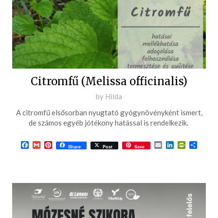
Citromfű (Melissa officinalis)
Posted
by
Hilda
on
A citromfű elsősorban nyugtató gyógynövényként ismert,
2016-
de számos egyéb jótékony hatással is rendelkezik.
04-
09
Facebook
Gmail
Pinterest
Email
LinkedIn
PrintFrie
Ossza
Share
Post
Save
meg