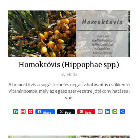
Homoktövis (Hippophae spp.)
Posted
by
Hilda
on
A homoktövis a sugárterhelés negatív hatásait is csökkentő
2016-
vitaminbomba, mely az egész szervezetre jótékony hatással
05-
van.
07
Facebook
Gmail
Pinterest
Email
LinkedIn
PrintFrie
Ossza
Share
Post
Save
meg