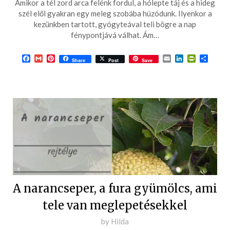
Amikor a tél zord arca felénk fordul, a hólepte táj és a hideg
2025-
szél elől gyakran egy meleg szobába húzódunk. Ilyenkor a
09-
kezünkben tartott, gyógyteával teli bögre a nap
fénypontjává válhat. Ám…
02
Facebook
Gmail
Pinterest
Email
LinkedIn
PrintFrie
Ossza
Share
Post
Save
meg
A narancseper, a fura gyümölcs, ami
tele van meglepetésekkel
Posted
by
Hilda