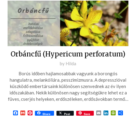
Orbáncfű (Hypericum perforatum)
Posted
by
Hilda
on
Borús időben hajlamosabbak vagyunk a borongós
2016-
hangulatra, melankóliára, pesszimizmusra. A depresszióval
05-
küszködő embertársaink különösen szenvednek az év ilyen
időszakában. Nekik különösen nagy segítségükre lehet ez a
30
füves, cserjés helyeken, erdőszéleken, erdősávokban termő…
Facebook
Gmail
Pinterest
Email
LinkedIn
PrintFrie
Ossza
Share
Post
Save
meg