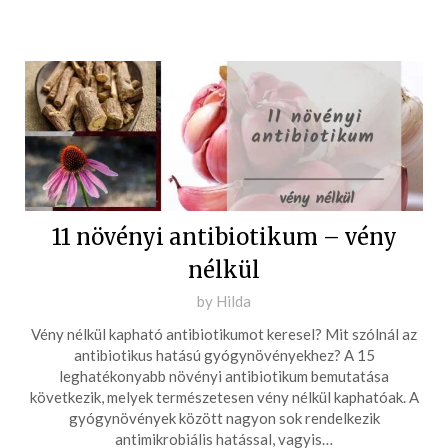
11 növényi antibiotikum – vény
nélkül
Posted
by
Hilda
on
Vény nélkül kapható antibiotikumot keresel? Mit szólnál az
2020-
antibiotikus hatású gyógynövényekhez? A 15
01-
leghatékonyabb növényi antibiotikum bemutatása
következik, melyek természetesen vény nélkül kaphatóak. A
30
gyógynövények között nagyon sok rendelkezik
antimikrobiális hatással, vagyis…