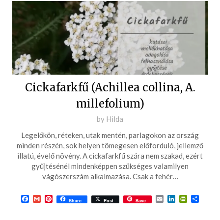
Cickafarkfű (Achillea collina, A.
millefolium)
Posted
by
Hilda
on
Legelőkön, réteken, utak mentén, parlagokon az ország
2016-
minden részén, sok helyen tömegesen előforduló, jellemző
05-
illatú, évelő növény. A cickafarkfű szára nem szakad, ezért
gyűjtésénél mindenképpen szükséges valamilyen
24
vágószerszám alkalmazása. Csak a fehér…
Facebook
Gmail
Pinterest
Email
LinkedIn
PrintFrie
Ossza
Share
Post
Save
meg