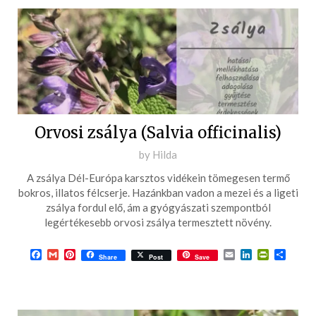
Orvosi zsálya (Salvia officinalis)
Posted
by
Hilda
on
A zsálya Dél-Európa karsztos vidékein tömegesen termő
2016-
bokros, illatos félcserje. Hazánkban vadon a mezei és a ligeti
06-
zsálya fordul elő, ám a gyógyászati szempontból
legértékesebb orvosi zsálya termesztett növény.
30
Facebook
Gmail
Pinterest
Email
LinkedIn
PrintFrie
Ossza
Share
Post
Save
meg