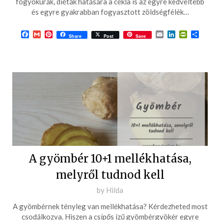
fogyókúrák, diéták hatására a cékla is az egyre kedveltebb
21
és egyre gyakrabban fogyasztott zöldségfélék…
Facebook
Gmail
Pinterest
Email
LinkedIn
PrintFrie
Ossza
Share
Post
Save
meg
A gyömbér 10+1 mellékhatása,
melyről tudnod kell
Posted
by
Hilda
on
A gyömbérnek tényleg van mellékhatása? Kérdezheted most
2019-
csodálkozva. Hiszen a csípős ízű gyömbérgyökér egyre