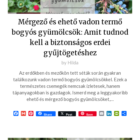
Mérgező és ehető vadon termő
bogyós gyümölcsök: Amit tudnod
kell a biztonságos erdei
gyűjtögetéshez
Posted
by
Hilda
on
Az erdőkben és mezőkön tett séták során gyakran
2024-
találkozunk vadon termő bogyós gyümölcsökkel. Ezek a
08-
természetes csemegék nemcsak ízletesek, hanem
tápanyagokban is gazdagok. Ismerd meg a leggyakoribb
30
ehető és mérgező bogyós gyümölcsöket,…
Facebook
Gmail
Pinterest
Email
LinkedIn
PrintFrie
Ossza
Share
Post
Save
meg