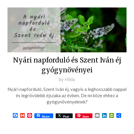
Nyári napforduló és Szent Iván éj
gyógynövényei
Posted
by
Hilda
on
Nyári napforduló, Szent Iván éj, vagyis a leghosszabb nappal
2023-
és legrövidebb éjszaka az évben. De mi köze ehhez a
06-
gyógynövényeknek?
19
Facebook
Gmail
Pinterest
Email
LinkedIn
PrintFrie
Ossza
Share
Post
Save
meg