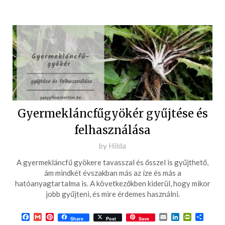
Gyermekláncfűgyökér gyűjtése és
felhasználása
Posted
by
Hilda
on
A gyermekláncfű gyökere tavasszal és ősszel is gyűjthető,
2020-
ám mindkét évszakban más az íze és más a
10-
hatóanyagtartalma is. A következőkben kiderül, hogy mikor
jobb gyűjteni, és mire érdemes használni.
31
Facebook
Gmail
Pinterest
Email
LinkedIn
PrintFrie
Ossza
Share
Post
Save
meg