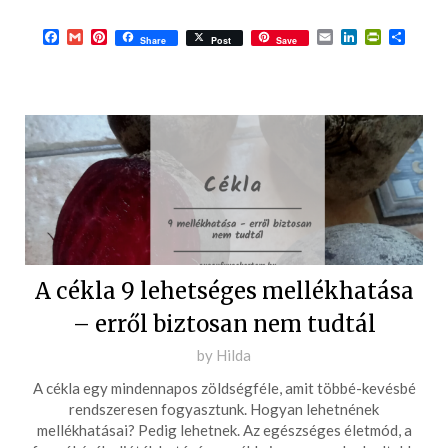
Facebook
Gmail
Pinterest
Email
LinkedIn
PrintFrie
Ossza
Share
Post
Save
meg
A cékla 9 lehetséges mellékhatása
– erről biztosan nem tudtál
Posted
by
Hilda
on
A cékla egy mindennapos zöldségféle, amit többé-kevésbé
2019-
rendszeresen fogyasztunk. Hogyan lehetnének
11-
mellékhatásai? Pedig lehetnek. Az egészséges életmód, a