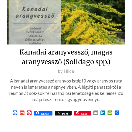
Kanadai aranyvessző, magas
aranyvessző (Solidago spp.)
Posted
by
Hilda
on
A kanadai aranyvessző aranyos istápfű vagy aranyos ruta
2016-
néven is ismeretes a népnyelvben. A légúti panaszoktól a
10-
reumán át sok-sok felhasználási lehetősége és kellemes ízű
teája teszi fontos gyógynövénnyé.
14
Facebook
Gmail
Pinterest
Email
LinkedIn
PrintFrie
Ossza
Share
Post
Save
meg