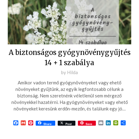
A biztonságos gyógynövénygyűjtés
14 + 1 szabálya
Posted
by
Hilda
on
Amikor vadon termő gyógynövényeket vagy ehető
2024-
növényeket gyűjtünk, az egyik legfontosabb célunk a
07-
biztonság. Nem szeretnénk véletlenül sem mérgező
növényekkel hazatérni. Ha gyógynövényeket vagy ehető
12
növényeket keresünk erdőn-mezőn, és találunk egy jó…
Facebook
Gmail
Pinterest
Email
LinkedIn
PrintFrie
Ossza
Share
Post
Save
meg