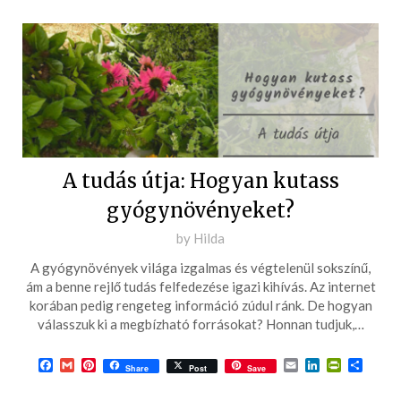
A tudás útja: Hogyan kutass
gyógynövényeket?
Posted
by
Hilda
on
A gyógynövények világa izgalmas és végtelenül sokszínű,
2025-
ám a benne rejlő tudás felfedezése igazi kihívás. Az internet
09-
korában pedig rengeteg információ zúdul ránk. De hogyan
válasszuk ki a megbízható forrásokat? Honnan tudjuk,…
27
Facebook
Gmail
Pinterest
Email
LinkedIn
PrintFrie
Ossza
Share
Post
Save
meg