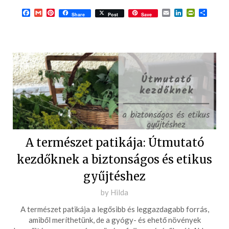
Facebook
Gmail
Pinterest
Email
LinkedIn
PrintFrie
Ossza
Share
Post
Save
meg
A természet patikája: Útmutató
kezdőknek a biztonságos és etikus
gyűjtéshez
Posted
by
Hilda
on
A természet patikája a legősibb és leggazdagabb forrás,
2025-
amiből meríthetünk, de a gyógy- és ehető növények
09-