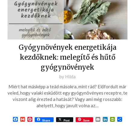
Gyógynövények energetikája
kezdőknek: melegítő és hűtő
gyógynövények
Posted
by
Hilda
on
Miért hat másképp a teád másokra, mint rád? Előfordult már
2025-
veled, hogy valaki esküdött egy gyógynövényes receptre, te
11-
viszont alig érezted a hatását? Vagy ami még rosszabb:
ahelyett, hogy javult volna az…
06
Facebook
Gmail
Pinterest
Email
LinkedIn
PrintFrie
Ossza
Share
Post
Save
meg