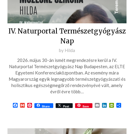
IV. Naturportal Természetgyógyász
Nap
Posted
by
Hilda
on
2026. május 30-án ismét megrendezésre kerül a IV.
2026-
Naturportal Természetgyógyász Nap Budapesten, az ELTE
04-
Egyetemi Konferenciaközpontban. Az esemény mára
Magyarország egyik legnagyobb természetgyógyászati és
15
holisztikus egészségmegőrző rendezvényévé vált, amely
évről évre több…
Facebook
Gmail
Pinterest
Email
LinkedIn
PrintFrie
Ossza
Share
Post
Save
meg