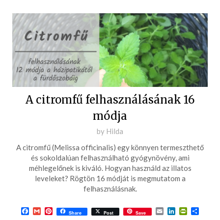
A citromfű felhasználásának 16
módja
Posted
by
Hilda
on
A citromfű (Melissa officinalis) egy könnyen termeszthető
2022-
és sokoldalúan felhasználható gyógynövény, ami
06-
méhlegelőnek is kiváló. Hogyan használd az illatos
leveleket? Rögtön 16 módját is megmutatom a
29
felhasználásnak.
Facebook
Gmail
Pinterest
Email
LinkedIn
PrintFrie
Ossza
Share
Post
Save
meg