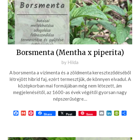
Borsmenta (Mentha x piperita)
Posted
by
Hilda
on
A borsmenta a vízimenta és a zöldmenta kereszteződéséből
2016-
létrejött hibrid faj, ezért termesztjük, de könnyen elvadul. A
04-
középkorban mai formájában még nem létezett, ám
megjelenésétől, az 1600-as évek végétől gyorsan nagy
29
népszerűségre…
Facebook
Gmail
Pinterest
Email
LinkedIn
PrintFrie
Ossza
Share
Post
Save
meg