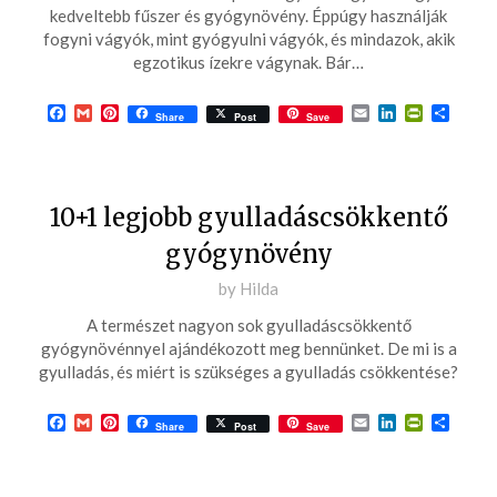
10-
kedveltebb fűszer és gyógynövény. Éppúgy használják
fogyni vágyók, mint gyógyulni vágyók, és mindazok, akik
25
egzotikus ízekre vágynak. Bár…
Facebook
Gmail
Pinterest
Email
LinkedIn
PrintFrie
Ossza
Share
Post
Save
meg
10+1 legjobb gyulladáscsökkentő
gyógynövény
Posted
by
Hilda
on
A természet nagyon sok gyulladáscsökkentő
2019-
gyógynövénnyel ajándékozott meg bennünket. De mi is a
07-
gyulladás, és miért is szükséges a gyulladás csökkentése?
07
Facebook
Gmail
Pinterest
Email
LinkedIn
PrintFrie
Ossza
Share
Post
Save
meg