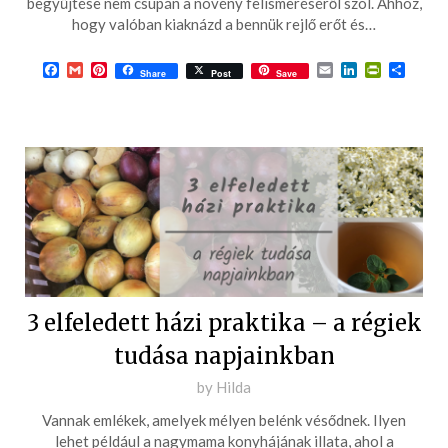
begyűjtése nem csupán a növény felismeréséről szól. Ahhoz,
hogy valóban kiaknázd a bennük rejlő erőt és…
26
Facebook
Gmail
Pinterest
Email
LinkedIn
PrintFrie
Ossza
Share
Post
Save
meg
3 elfeledett házi praktika – a régiek
tudása napjainkban
Posted
by
Hilda
on
Vannak emlékek, amelyek mélyen belénk vésődnek. Ilyen
2025-
lehet például a nagymama konyhájának illata, ahol a