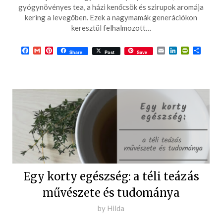
09-
gyógynövényes tea, a házi kenőcsök és szirupok aromája
kering a levegőben. Ezek a nagymamák generációkon
23
keresztül felhalmozott…
Facebook
Gmail
Pinterest
Email
LinkedIn
PrintFrie
Ossza
Share
Post
Save
meg
Egy korty egészség: a téli teázás
művészete és tudománya
Posted
by
Hilda
on