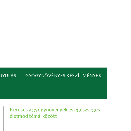
GYULÁS
GYÓGYNÖVÉNYES KÉSZÍTMÉNYEK
Keresés a gyógynövények és egészséges
életmód témái között