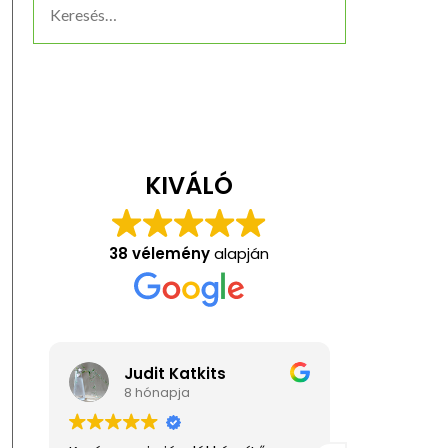
KIVÁLÓ
38 vélemény
alapján
Judit Katkits
Ani
8 hónapja
1 év