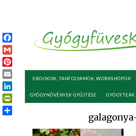
Facebook
Gmail
Pinterest
EBOOKOK, TANFOLYAMOK, WORKSHOPOK
Email
GYÓGYNÖVÉNYEK GYŰJTÉSE
GYÓGYTEÁK
LinkedIn
PrintFriendly
galagonya
Ossza
meg