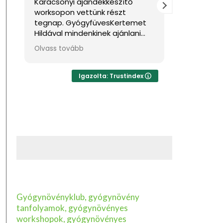
Karácsonyi ajándékkészítő
Nagyon jó
worksopon vettünk részt
Sok haszno
tegnap. GyógyfüvesKertemet
Hildával mindenkinek ajánlani
tudom, ha feltöltődésre,
Olvass tovább
egyben tudásra vágyik kellemes
környezetben. Ha lehetne sokkal
több csillagot adni, akkor azt
Igazolta: Trustindex
mind adnám.
Gyógynövényklub, gyógynövény
tanfolyamok, gyógynövényes
workshopok, gyógynövényes