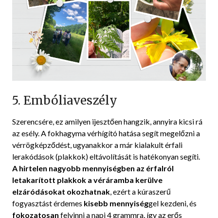
5. Embóliaveszély
Szerencsére, ez amilyen ijesztően hangzik, annyira kicsi rá
az esély. A fokhagyma vérhígító hatása segít megelőzni a
vérrögképződést, ugyanakkor a már kialakult érfali
lerakódások (plakkok) eltávolítását is hatékonyan segíti.
A hirtelen nagyobb mennyiségben az érfalról
letakarított plakkok a véráramba kerülve
elzáródásokat okozhatnak
, ezért a kúraszerű
fogyasztást érdemes
kisebb mennyiség
gel kezdeni, és
fokozatosan
felvinni a napi 4 grammra, így az erős