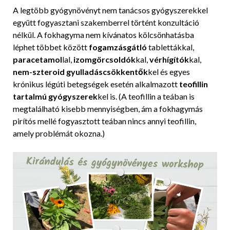
A legtöbb gyógynövényt nem tanácsos gyógyszerekkel
együtt fogyasztani szakemberrel történt konzultáció
nélkül. A fokhagyma nem kívánatos kölcsönhatásba
léphet többet között
fogamzásgátló
tablettákkal,
paracetamol
lal,
izomgörcsoldók
kal,
vérhígítók
kal,
nem-szteroid gyulladáscsökkentők
kel és egyes
krónikus légúti betegségek esetén alkalmazott
teofillin
tartalmú gyógyszerek
kel is. (A teofillin a teában is
megtalálható kisebb mennyiségben, ám a fokhagymás
pirítós mellé fogyasztott teában nincs annyi teofillin,
amely problémát okozna.)