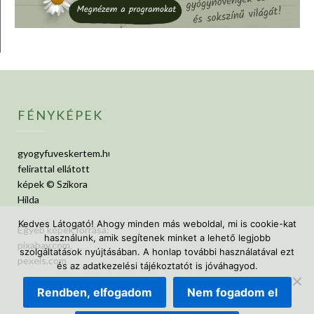
FÉNYKÉPEK
gyogyfuveskertem.hu
felirattal ellátott
képek © Szikora
Hilda
Kedves Látogató! Ahogy minden más weboldal, mi is cookie-kat
Egyéb képek forrása:
használunk, amik segítenek minket a lehető legjobb
pixabay.com,
szolgáltatások nyújtásában. A honlap további használatával ezt
pexels.com
és az adatkezelési tájékoztatót is jóváhagyod.
Rendben, elfogadom
Nem fogadom el