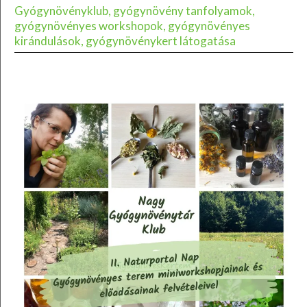
Gyógynövényklub, gyógynövény tanfolyamok,
gyógynövényes workshopok, gyógynövényes
kirándulások, gyógynövénykert látogatása