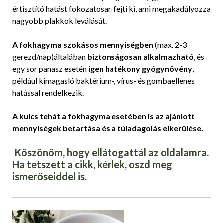
értisztító hatást fokozatosan fejti ki, ami megakadályozza
nagyobb plakkok leválását.
A fokhagyma szokásos mennyiségben
(max. 2-3
gerezd/nap)általában
biztonságosan alkalmazható
, és
egy sor panasz esetén
igen hatékony gyógynövény
,
például kimagasló baktérium-, vírus- és gombaellenes
hatással rendelkezik.
A kulcs tehát a fokhagyma esetében is az ajánlott
mennyiségek betartása
és a túladagolás elkerülése.
Köszönöm, hogy ellátogattál az oldalamra.
Ha tetszett a cikk, kérlek, oszd meg
ismerőseiddel is.