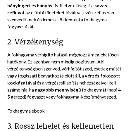
hányinger
t és
hányás
t is, illetve elősegíti a
savas
reflux
ot az előbbi tüneteket kiváltva, ezért refluxban
szenvedőknek érdemes csökkenteni a fokhagyma
fogyasztását.
2. Vérzékenység
A fokhagyma vérhígító hatású, méghozzá meglehetősen
hatékony. Ez azonban nem mindig pozitívum. Aki
vérzékenységben szenved, vérhígítót szed, esetleg műtét
vagy fogászati beavatkozás előtt áll, a
vérzés fokozott
kockázatá
val és a vérzéscsillapítás nehézségeivel kell
számolnia, ha
nagyobb mennyiség
ű fokhagymát (napi 4-
5 gerezd) fogyaszt vagy fokhagyma-készítményt szed.
Fokhagyma ebook
3. Rossz lehelet és kellemetlen