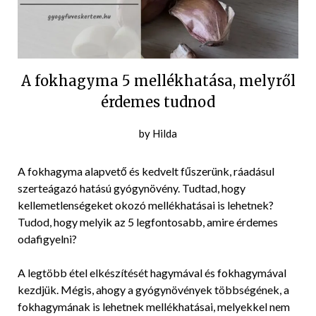
A fokhagyma 5 mellékhatása, melyről
érdemes tudnod
Posted
by
Hilda
on
2022-
A fokhagyma alapvető és kedvelt fűszerünk, ráadásul
04-
szerteágazó hatású gyógynövény. Tudtad, hogy
08
kellemetlenségeket okozó mellékhatásai is lehetnek?
Tudod, hogy melyik az 5 legfontosabb, amire érdemes
odafigyelni?
A legtöbb étel elkészítését hagymával és fokhagymával
kezdjük. Mégis, ahogy a gyógynövények többségének, a
fokhagymának is lehetnek mellékhatásai, melyekkel nem