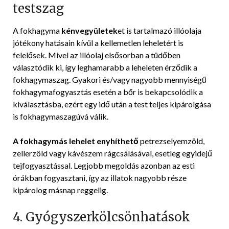
testszag
A fokhagyma
kénvegyületek
et is tartalmazó illóolaja
jótékony hatásain kívül a kellemetlen leheletért is
felelősek. Mivel az illóolaj elsősorban a tüdőben
választódik ki, így leghamarabb a leheleten érződik a
fokhagymaszag. Gyakori és/vagy nagyobb mennyiségű
fokhagymafogyasztás esetén a bőr is bekapcsolódik a
kiválasztásba, ezért egy idő után a test teljes kipárolgása
is fokhagymaszagúvá válik.
A fokhagymás lehelet enyhíthető
petrezselyemzöld,
zellerzöld vagy kávészem rágcsálásával, esetleg egyidejű
tejfogyasztással. Legjobb megoldás azonban az esti
órákban fogyasztani, így az illatok nagyobb része
kipárolog másnap reggelig.
4. Gyógyszerkölcsönhatások