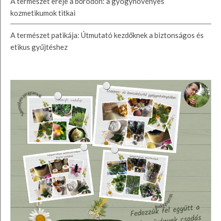
A természet ereje a bőrödön: a gyógynövényes
kozmetikumok titkai
A természet patikája: Útmutató kezdőknek a biztonságos és
etikus gyűjtéshez