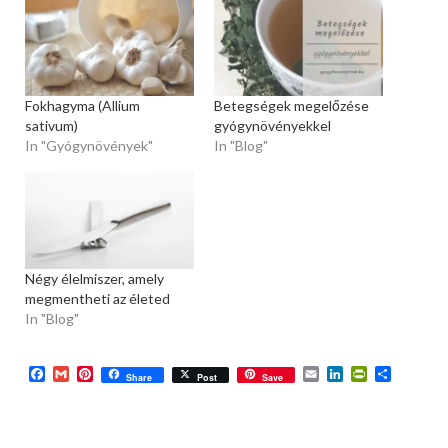
Fokhagyma (Allium
Betegségek megelőzése
sativum)
gyógynövényekkel
In "Gyógynövények"
In "Blog"
Négy élelmiszer, amely
megmentheti az életed
In "Blog"
Facebook
Gmail
Pinterest
Email
LinkedIn
PrintFriend
Ossza
Share
Post
Save
meg