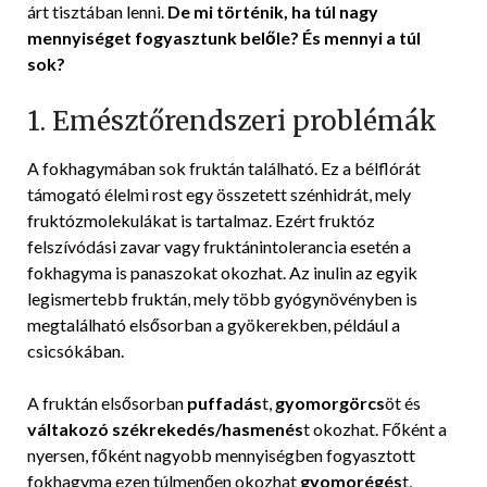
árt tisztában lenni.
De mi történik, ha túl nagy
mennyiséget fogyasztunk belőle? És mennyi a túl
sok?
1. Emésztőrendszeri problémák
A fokhagymában sok fruktán található. Ez a bélflórát
támogató élelmi rost egy összetett szénhidrát, mely
fruktózmolekulákat is tartalmaz. Ezért fruktóz
felszívódási zavar vagy fruktánintolerancia esetén a
fokhagyma is panaszokat okozhat. Az inulin az egyik
legismertebb fruktán, mely több gyógynövényben is
megtalálható elsősorban a gyökerekben, például a
csicsókában.
A fruktán elsősorban
puffadás
t,
gyomorgörcs
öt és
váltakozó székrekedés/hasmenés
t okozhat. Főként a
nyersen, főként nagyobb mennyiségben fogyasztott
fokhagyma ezen túlmenően okozhat
gyomorégés
t,