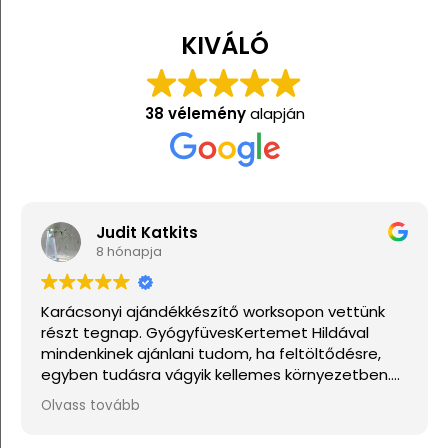
KIVÁLÓ
38 vélemény
alapján
Judit Katkits
8 hónapja
Karácsonyi ajándékkészítő worksopon vettünk
részt tegnap. GyógyfüvesKertemet Hildával
mindenkinek ajánlani tudom, ha feltöltődésre,
egyben tudásra vágyik kellemes környezetben.
Ha lehetne sokkal több csillagot adni, akkor azt
Olvass tovább
mind adnám.