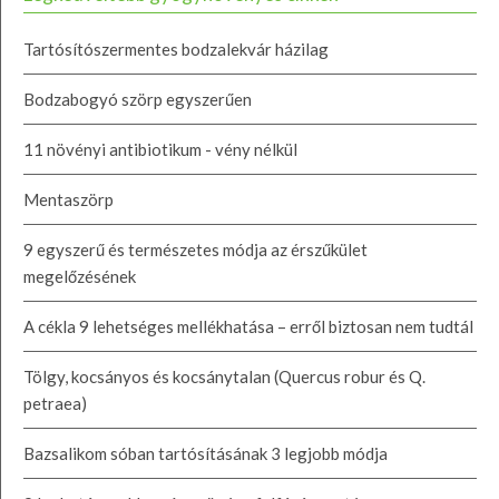
Tartósítószermentes bodzalekvár házilag
Bodzabogyó szörp egyszerűen
11 növényi antibiotikum - vény nélkül
Mentaszörp
9 egyszerű és természetes módja az érszűkület
megelőzésének
A cékla 9 lehetséges mellékhatása – erről biztosan nem tudtál
Tölgy, kocsányos és kocsánytalan (Quercus robur és Q.
petraea)
Bazsalikom sóban tartósításának 3 legjobb módja