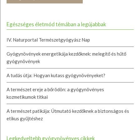
Egészséges életmód témában a legújabbak
IV. Naturportal Természetgyógyász Nap
Gyógynövények energetikája kezdőknek: melegítő és hűtő
gyógynövények
A tudás útja: Hogyan kutass gyógynövényeket?
A természet ereje a bőrödön: a gyógynövényes
kozmetikumok titkai
A természet patikája: Útmutató kezdőknek a biztonságos és
etikus gyűjtéshez
Legkedveltebb gyógynövényes cikkek