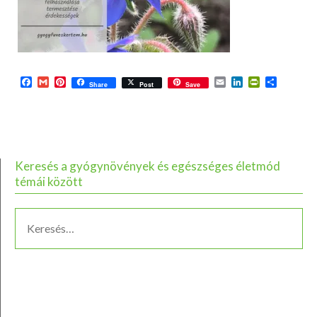
Facebook
Gmail
Pinterest
Email
LinkedIn
PrintFriend
Ossza
Share
Post
Save
meg
Keresés a gyógynövények és egészséges életmód
témái között