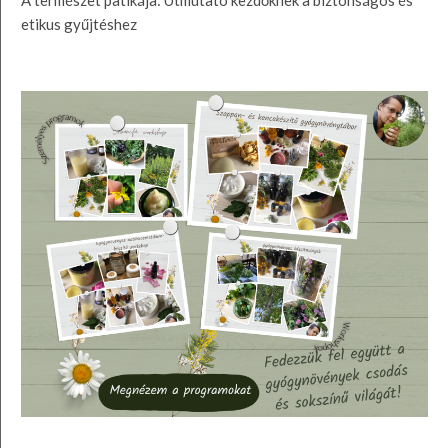
A természet patikája: Útmutató kezdőknek a biztonságos és
etikus gyűjtéshez