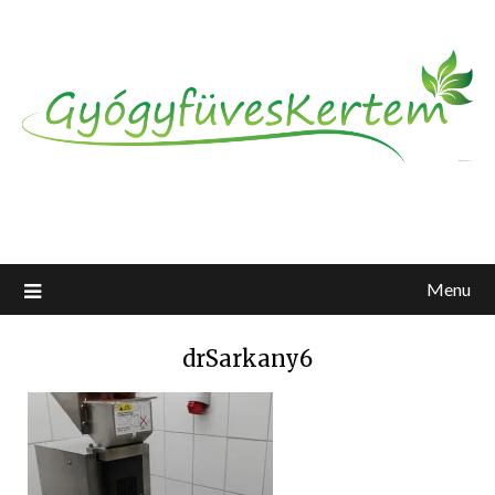
Menu
drSarkany6