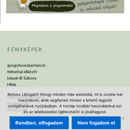
FÉNYKÉPEK
gyogyfuveskertem.hu
felirattal ellátott
képek © Szikora
Hilda
Kedves Látogató! Ahogy minden más weboldal, mi is cookie-kat
Egyéb képek forrása:
használunk, amik segítenek minket a lehető legjobb
pixabay.com,
szolgáltatások nyújtásában. A honlap további használatával ezt
pexels.com
és az adatkezelési tájékoztatót is jóváhagyod.
Rendben, elfogadom
Nem fogadom el