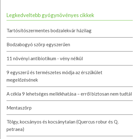
Legkedveltebb gyógynövényes cikkek
Tartósítószermentes bodzalekvár házilag
Bodzabogyó szörp egyszerűen
11 növényi antibiotikum - vény nélkül
9 egyszerű és természetes módja az érszűkület
megelőzésének
A cékla 9 lehetséges mellékhatása – erről biztosan nem tudtál
Mentaszörp
Tölgy, kocsányos és kocsánytalan (Quercus robur és Q.
petraea)