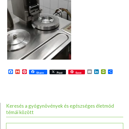
Facebook
Gmail
Pinterest
Email
LinkedIn
PrintFriend
Ossza
Share
Post
Save
meg
Keresés a gyógynövények és egészséges életmód
témái között