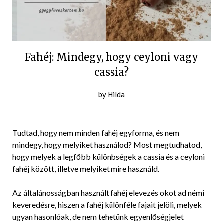
Fahéj: Mindegy, hogy ceyloni vagy
cassia?
Posted
by
Hilda
on
2021-
11-
Tudtad, hogy nem minden fahéj egyforma, és nem
29
mindegy, hogy melyiket használod? Most megtudhatod,
hogy melyek a legfőbb különbségek a cassia és a ceyloni
fahéj között, illetve melyiket mire használd.
Az általánosságban használt fahéj elevezés okot ad némi
keveredésre, hiszen a fahéj különféle fajait jelöli, melyek
ugyan hasonlóak, de nem tehetünk egyenlőségjelet