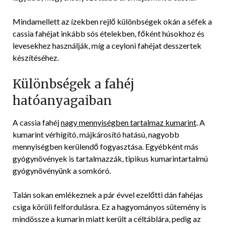
Mindamellett az ízekben rejlő különbségek okán a séfek a
cassia fahéjat inkább sós ételekben, főként húsokhoz és
levesekhez használják, míg a ceyloni fahéjat desszertek
készítéséhez.
Különbségek a fahéj
hatóanyagaiban
A cassia fahéj
nagy mennyiségben tartalmaz kumarint
. A
kumarint vérhígító, májkárosító hatású, nagyobb
mennyiségben kerülendő fogyasztása. Egyébként más
gyógynövények is tartalmazzák, tipikus kumarintartalmú
gyógynövényünk a somkóró.
Talán sokan emlékeznek a pár évvel ezelőtti dán fahéjas
csiga körüli felfordulásra. Ez a hagyományos sütemény is
mindössze a kumarin miatt került a céltáblára, pedig az