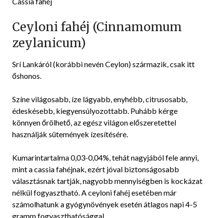
Cassia fahéj
Ceyloni fahéj (Cinnamomum
zeylanicum)
Srí Lankáról (korábbi nevén Ceylon) származik, csak itt
őshonos.
Színe világosabb, íze lágyabb, enyhébb, citrusosabb,
édeskésebb, kiegyensúlyozottabb. Puhább kérge
könnyen őrölhető, az egész világon előszeretettel
használják sütemények ízesítésére.
Kumarintartalma 0,03-0,04%, tehát nagyjából fele annyi,
mint a cassia fahéjnak, ezért jóval biztonságosabb
választásnak tartják, nagyobb mennyiségben is kockázat
nélkül fogyasztható. A ceyloni fahéj esetében már
számolhatunk a gyógynövények esetén átlagos napi 4-5
gramm fogyaszthatósággal.