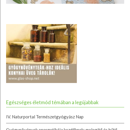
Egészséges életmód témában a legújabbak
IV. Naturportal Természetgyógyász Nap
Gyógynövények energetikája kezdőknek: melegítő és hűtő