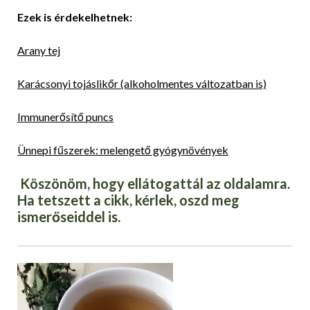
Ezek is érdekelhetnek:
Arany tej
Karácsonyi tojáslikőr (alkoholmentes változatban is)
Immunerősítő puncs
Ünn
e
pi fűszerek: melengető gyógynövények
Köszönöm, hogy ellátogattál az oldalamra.
Ha tetszett a cikk, kérlek, oszd meg
ismerőseiddel is.