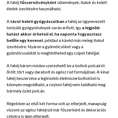
A fahéj
fűszernövényként
sütemények, italok és keleti
ételek ízesítésére használható.
A
távol-keleti gyógyászatban
a fahéj az úgynevezett
tonizáló gyógynövények során erősíti, így
a legjobb
hatást akkor érheted el, ha naponta fogyasztasz
belőle egy keveset
, például a kávéd más meleg italod
ízesítésére. Nyáron a gyümölcsöket vagy a
gyümölcssalátát is meghintheted egy csipet fahéjjal.
A fahéj három módon szerezhető be a boltok polcairól:
őrölt, tört vagy darabolt és egész rúd formájában. A kínai
fahéj beszerzése a legkisebb élelmiszerboltokból is
könnyen megoldható, a ceyloni fahéj nem található meg
bármely üzlet polcán.
Régebben az első két forma volt az elterjedt, manapság
viszont az egész fahéjrúd már fűszerként és dekorációs
célokra is igen elterjedt.