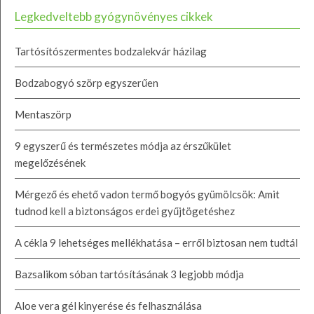
Legkedveltebb gyógynövényes cikkek
Tartósítószermentes bodzalekvár házilag
Bodzabogyó szörp egyszerűen
Mentaszörp
9 egyszerű és természetes módja az érszűkület
megelőzésének
Mérgező és ehető vadon termő bogyós gyümölcsök: Amit
tudnod kell a biztonságos erdei gyűjtögetéshez
A cékla 9 lehetséges mellékhatása – erről biztosan nem tudtál
Bazsalikom sóban tartósításának 3 legjobb módja
Aloe vera gél kinyerése és felhasználása