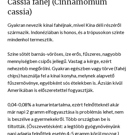
Cassia fahéj (Cinnamomum
cassia)
Gyakran nevezik kínai fahéjnak, mivel Kína déli részéről
származik. Indonéziában is honos, és a trópusokon szinte
mindenhol termesztik.
Színe sötét barnás-vöröses, íze erős, fűszeres, nagyobb
mennyiségben csípős jellegű. Vastag a kérge, ezért
nehezebb megőrölni. Gyakran egészben vagy törve (fahéj
chips) használja fel a kínai konyha, melynek alapvető
fűszernövénye, egyébként sós ételekben is. Ázsián kívül
Amerikában is előszeretettel fogyasztják.
0,04-0,08% a kumarintartalma, ezért felnőtteknél akár
már napi 2 gramm elfogyasztása is problémás lehet, nem
is beszélve a gyermekekről. Több országban be is
tiltották. (Összevetésként: a legtöbb gyógynövényünk
napi adagja felnőttek esetén 4-5 gramm körül mozog.)