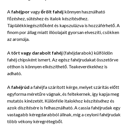
A
fahéjpor
vagy
őrölt fahéj
könnyen használható
főzéshez, sütéshez és italok készítéséhez.
Táplálékkiegészítőként és kapszulázva is hozzáférhető. A
finom por állag miatt illóolajait gyorsan elveszíti, csökken
az aromája.
A
tört vagy darabolt fahéj
(fahéjdarabok) külföldön
fahéj chipsként ismert. Az egész fahéjrudakat összetörve
otthon is könnyen elkészíthető. Teakeverékekhez is
adható.
A
fahéjrúd
a fahéjfa szárított kérge, melyet szárítás előtt
egyforma méretűre vágnak, és feltekernek, így kapja meg
mutatós kinézetét. Különféle italokhoz készítéséhez és
azok díszítésére is felhasználható. A cassia fahéjrudak egy
vastagabb kéregdarabból állnak, míg a ceyloni fahéjrudak
több vékony kéregrétegből.