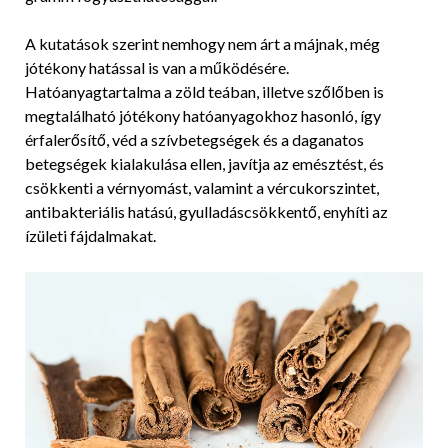
A kutatások szerint nemhogy nem árt a májnak, még
jótékony hatással is van a működésére.
Hatóanyagtartalma a zöld teában, illetve szőlőben is
megtalálható jótékony hatóanyagokhoz hasonló, így
érfalerősítő, véd a szívbetegségek és a daganatos
betegségek kialakulása ellen, javítja az emésztést, és
csökkenti a vérnyomást, valamint a vércukorszintet,
antibakteriális hatású, gyulladáscsökkentő, enyhíti az
ízületi fájdalmakat.