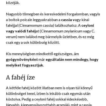
közéjük.
Nagyobb tömegben és kereskedelmi forgalomban, vagyis
a boltok polcain leggyakrabban a
cassia v
agy kínai
fahéjjal (Cinnamomum cassia) találkozhatsz. A
ceyloni
vagy valódi fahéj
at (Cinnamomum zeylanicum vagy C.
verum) nem találod meg bármelyik üzletben, és ez még
csak egy a sok különbség között.
Kis mennyiségben mindkettő egészséges, ám
gyógynövényként
már
egyáltalán nem mindegy, hogy
melyiket fogyasztjuk
.
A fahéj íze
A kétféle fahéj között illatban nem is olyan túl könnyű
különbséget tenni, ízben is inkább csak egymás után
kóstolva. Pedig a ceyloni fahéj sokkal édeskésebb,
lágyabb, kiegyensúlyozottabb aromájú, mint a cassia.