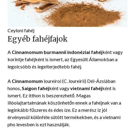
Ceyloni fahéj
Egyéb fahéjfajok
A
Cinnamomum burmannii indonéziai fahéj
ként vagy
korintje fahéjként is ismert, az Egyesült Államokban a
legolcsóbb és legelterjedtebb fahéj.
A
Cinnamomum
loureiroi (C. loureirii) Dél-Ázsiában
honos,
Saigon fahéj
ként vagy
vietnami fahéj
ként is
ismert. Ez itthon is beszerezhető. Magas
illóolajtartalmának köszönhetőn ennek a fahéjnak van a
leginkább fűszeres és édes íze. Ez a merész íz jól
érvényesül különféle sütött termékekben, és a vietnami
pho levesben is ezt használják.