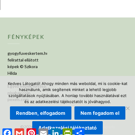
FÉNYKÉPEK
gyogyfuveskertem.hu
felirattal ellátott
képek © Szikora
Hilda
Kedves Látogató! Ahogy minden más weboldal, mi is cookie-kat
Egyéb képek forrása:
használunk, amik segítenek minket a lehető legjobb
pixabay.com,
szolgáltatások nyújtásában. A honlap további használatával ezt
pexels.com
és az adatkezelési tájékoztatót is jóváhagyod.
Rendben, elfogadom
Nem fogadom el
©2026 GyógyfüvesKertem
| Design:
Newspaperly
Adatkezelési tájékoztató
Facebook
Gmail
Pinterest
Email
LinkedIn
PrintFriendly
Ossza
WordPress Theme