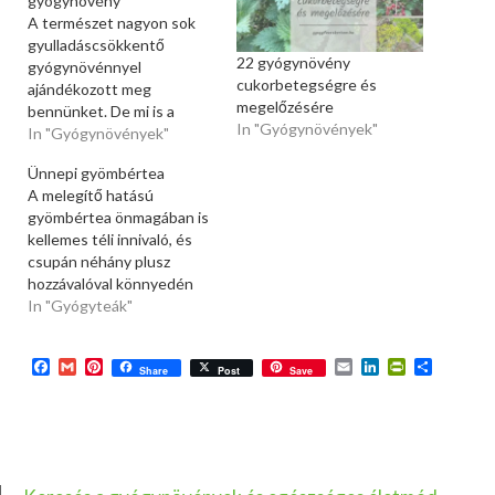
gyógynövény
A természet nagyon sok
gyulladáscsökkentő
22 gyógynövény
gyógynövénnyel
cukorbetegségre és
ajándékozott meg
megelőzésére
bennünket. De mi is a
In "Gyógynövények"
gyulladás, és miért is
In "Gyógynövények"
szükséges a gyulladás
Ünnepi gyömbértea
csökkentése? A gyulladás
A melegítő hatású
A különféle fertőzésekre
gyömbértea önmagában is
és irritációkra az
kellemes téli innivaló, és
immunrendszer
csupán néhány plusz
gyulladással válaszol. A
hozzávalóval könnyedén
gyulladás során szöveti
igazi ünnepi itallá
In "Gyógyteák"
duzzanat, vöröses szín
varázsolhatjuk. A tea
(bőrpír), fájdalom,
hozzávalói mind-mind
melegség és az adott szerv
Facebook
Gmail
Pinterest
Email
LinkedIn
PrintFriend
Ossza
melegítő, igazi télies
Share
Post
Save
funkciójának a kiesése
meg
hangulatú fűszerek,
lép…
mindemellett pedig többek
között
gyulladáscsökkentő,
antibakteriális és a