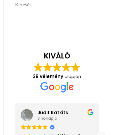
KIVÁLÓ
38 vélemény
alapján
Judit Katkits
Ani
8 hónapja
1 év