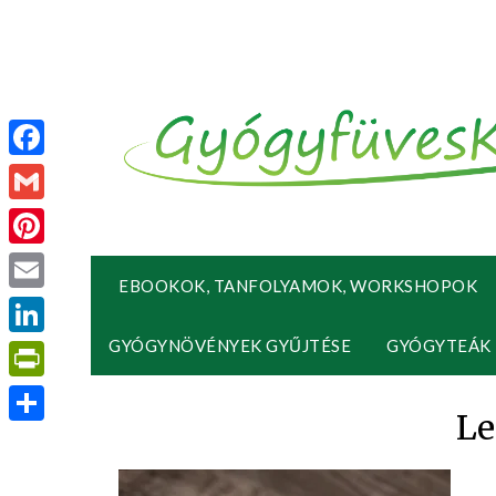
Facebook
Gmail
Pinterest
EBOOKOK, TANFOLYAMOK, WORKSHOPOK
Email
GYÓGYNÖVÉNYEK GYŰJTÉSE
GYÓGYTEÁK
LinkedIn
PrintFriendly
L
Ossza
meg