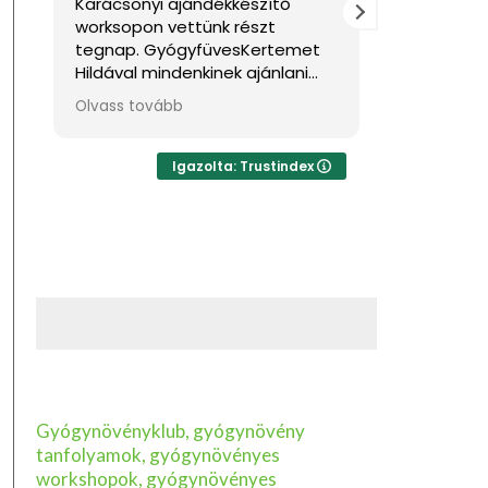
Karácsonyi ajándékkészítő
Nagyon jó
worksopon vettünk részt
Sok haszno
tegnap. GyógyfüvesKertemet
Hildával mindenkinek ajánlani
tudom, ha feltöltődésre,
Olvass tovább
egyben tudásra vágyik kellemes
környezetben. Ha lehetne sokkal
több csillagot adni, akkor azt
Igazolta: Trustindex
mind adnám.
Gyógynövényklub, gyógynövény
tanfolyamok, gyógynövényes
workshopok, gyógynövényes