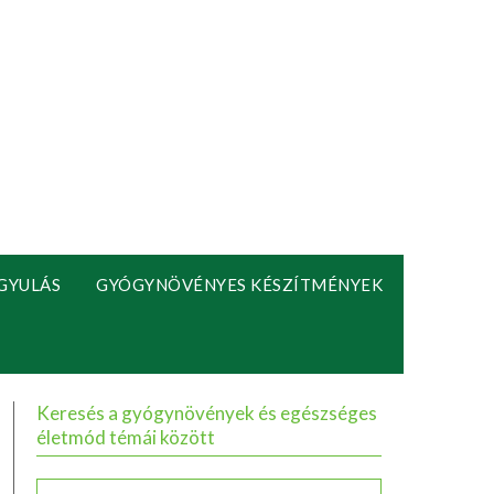
GYULÁS
GYÓGYNÖVÉNYES KÉSZÍTMÉNYEK
Keresés a gyógynövények és egészséges
életmód témái között