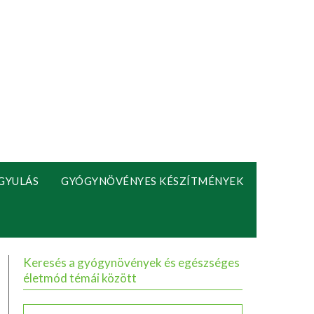
GYULÁS
GYÓGYNÖVÉNYES KÉSZÍTMÉNYEK
Keresés a gyógynövények és egészséges
életmód témái között