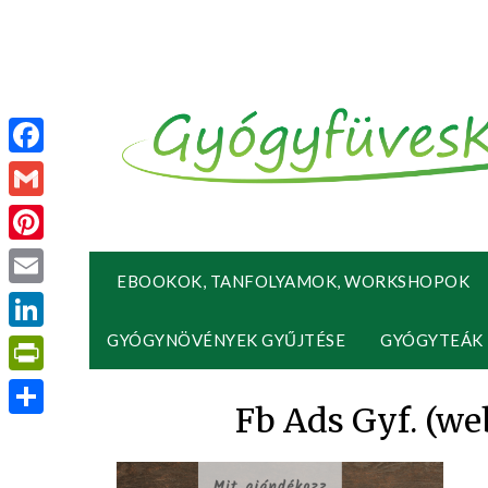
Facebook
Gmail
Pinterest
EBOOKOK, TANFOLYAMOK, WORKSHOPOK
Email
GYÓGYNÖVÉNYEK GYŰJTÉSE
GYÓGYTEÁK
LinkedIn
PrintFriendly
Fb Ads Gyf. (web
Ossza
meg