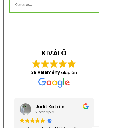
KIVÁLÓ
38 vélemény
alapján
Judit Katkits
Ani
9 hónapja
1 év