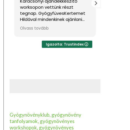
Karácsonyi ajándékkészítő
Nagyon jó
worksopon vettünk részt
Sok haszno
tegnap. GyógyfüvesKertemet
Hildával mindenkinek ajánlani
tudom, ha feltöltődésre,
Olvass tovább
egyben tudásra vágyik kellemes
környezetben. Ha lehetne sokkal
több csillagot adni, akkor azt
Igazolta: Trustindex
mind adnám.
Gyógynövényklub, gyógynövény
tanfolyamok, gyógynövényes
workshopok, gyógynövényes