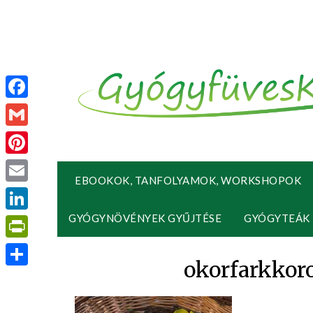
Facebook
Gmail
Pinterest
EBOOKOK, TANFOLYAMOK, WORKSHOPOK
Email
GYÓGYNÖVÉNYEK GYŰJTÉSE
GYÓGYTEÁK
LinkedIn
PrintFriendly
okorfarkkor
Ossza
meg