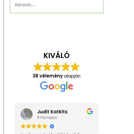
KIVÁLÓ
38 vélemény
alapján
Judit Katkits
Ani
8 hónapja
1 év