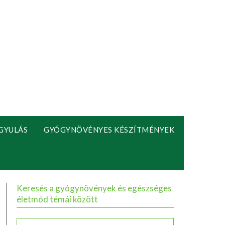
GYULÁS
GYÓGYNÖVÉNYES KÉSZÍTMÉNYEK
Keresés a gyógynövények és egészséges
életmód témái között