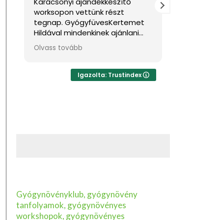
Karácsonyi ajándékkészítő
Nagyon jó
worksopon vettünk részt
Sok haszno
tegnap. GyógyfüvesKertemet
Hildával mindenkinek ajánlani
tudom, ha feltöltődésre,
Olvass tovább
egyben tudásra vágyik kellemes
környezetben. Ha lehetne sokkal
több csillagot adni, akkor azt
Igazolta: Trustindex
mind adnám.
Gyógynövényklub, gyógynövény
tanfolyamok, gyógynövényes
workshopok, gyógynövényes