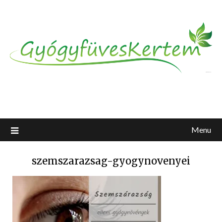
Menu
szemszarazsag-gyogynovenyei