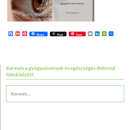
Facebook
Gmail
Pinterest
Email
LinkedIn
PrintFriend
Ossza
Share
Post
Save
meg
Keresés a gyógynövények és egészséges életmód
témái között