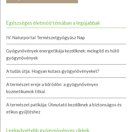
Egészséges életmód témában a legújabbak
IV. Naturportal Természetgyógyász Nap
Gyógynövények energetikája kezdőknek: melegítő és hűtő
gyógynövények
A tudás útja: Hogyan kutass gyógynövényeket?
A természet ereje a bőrödön: a gyógynövényes
kozmetikumok titkai
A természet patikája: Útmutató kezdőknek a biztonságos és
etikus gyűjtéshez
Legkedveltebb gyógynövényes cikkek