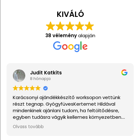
KIVÁLÓ
38 vélemény
alapján
Judit Katkits
8 hónapja
Karácsonyi ajándékkészítő worksopon vettünk
részt tegnap. GyógyfüvesKertemet Hildával
mindenkinek ajánlani tudom, ha feltöltődésre,
egyben tudásra vágyik kellemes környezetben.
Ha lehetne sokkal több csillagot adni, akkor azt
Olvass tovább
mind adnám.