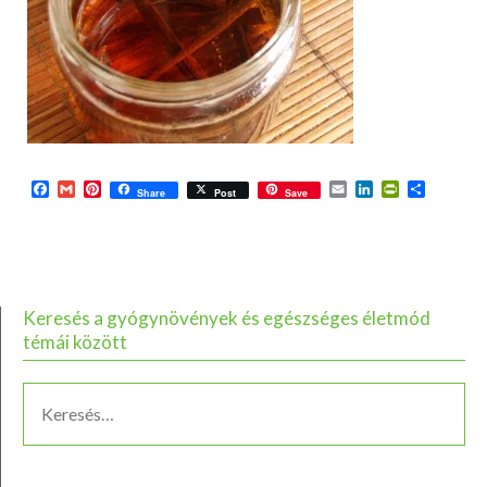
Facebook
Gmail
Pinterest
Email
LinkedIn
PrintFriend
Ossza
Share
Post
Save
meg
Keresés a gyógynövények és egészséges életmód
témái között