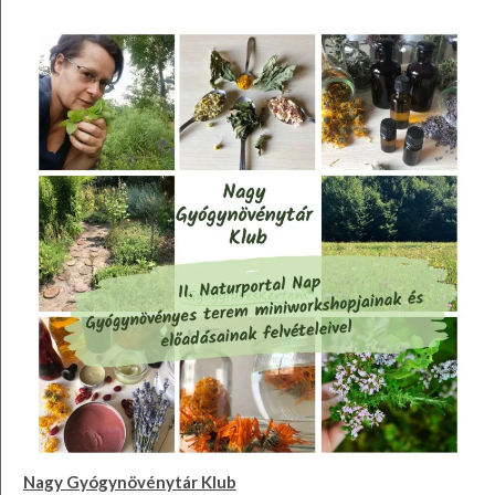
Nagy Gyógynövénytár Klub