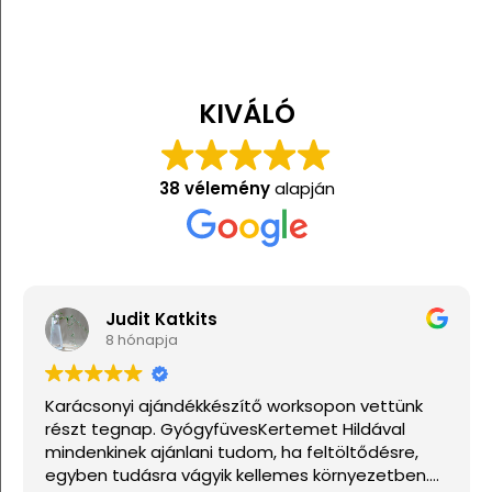
KIVÁLÓ
38 vélemény
alapján
Judit Katkits
8 hónapja
Karácsonyi ajándékkészítő worksopon vettünk
N
részt tegnap. GyógyfüvesKertemet Hildával
mindenkinek ajánlani tudom, ha feltöltődésre,
egyben tudásra vágyik kellemes környezetben.