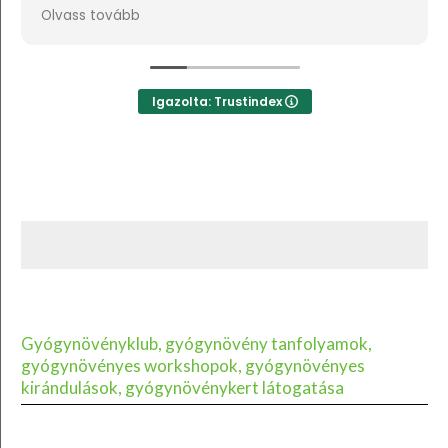
Ha lehetne sokkal több csillagot adni, akkor azt
Olvass tovább
mind adnám.
Igazolta: Trustindex
Gyógynövényklub, gyógynövény tanfolyamok,
gyógynövényes workshopok, gyógynövényes
kirándulások, gyógynövénykert látogatása