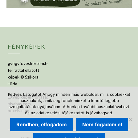
FÉNYKÉPEK
gyogyfuveskertem.hu
felirattal ellátott
képek © Szikora
Hilda
Kedves Látogató! Ahogy minden más weboldal, mi is cookie-kat
Egyéb képek forrása:
használunk, amik segítenek minket a lehető legjobb
pixabay.com,
szolgáltatások nyújtásában. A honlap további használatával ezt
pexels.com
és az adatkezelési tájékoztatót is jóváhagyod.
Rendben, elfogadom
Nem fogadom el