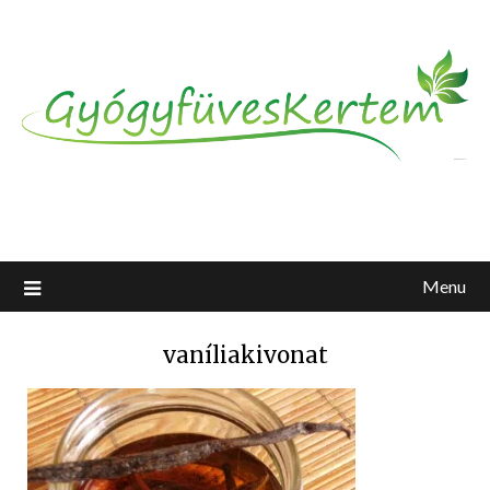
Menu
vaníliakivonat