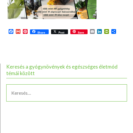
Facebook
Gmail
Pinterest
Email
LinkedIn
PrintFriend
Ossza
Share
Post
Save
meg
Keresés a gyógynövények és egészséges életmód
témái között