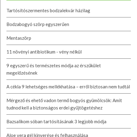
Tartósítószermentes bodzalekvár házilag
Bodzabogyó szörp egyszerűen
Mentaszörp
11 növényi antibiotikum - vény nélkül
9 egyszerű és természetes módja az érszűkület
megelőzésének
A cékla 9 lehetséges mellékhatása – erről biztosan nem tudtál
Mérgező és ehető vadon termő bogyós gyümölcsök: Amit
tudnod kell a biztonságos erdei gyűjtögetéshez
Bazsalikom sóban tartósításának 3 legjobb módja
Aloe vera gél kinyerése és felhasználása