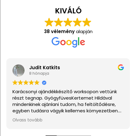
KIVÁLÓ
38 vélemény
alapján
Judit Katkits
An
8 hónapja
1 
sonyi ajándékkészítő worksopon vettünk
Nagyon j
 tegnap. GyógyfüvesKertemet Hildával
kinek ajánlani tudom, ha feltöltődésre,
n tudásra vágyik kellemes környezetben.
etne sokkal több csillagot adni, akkor azt
 tovább
adnám.