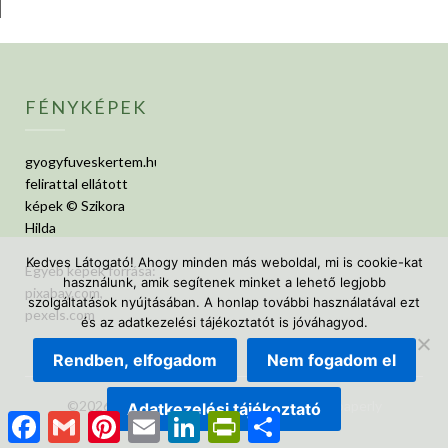
FÉNYKÉPEK
gyogyfuveskertem.hu
felirattal ellátott
képek © Szikora
Hilda
Kedves Látogató! Ahogy minden más weboldal, mi is cookie-kat
Egyéb képek forrása:
használunk, amik segítenek minket a lehető legjobb
pixabay.com,
szolgáltatások nyújtásában. A honlap további használatával ezt
pexels.com
és az adatkezelési tájékoztatót is jóváhagyod.
Rendben, elfogadom
Nem fogadom el
©2026 GyógyfüvesKertem
| Design:
Newspaperly
Adatkezelési tájékoztató
Facebook
Gmail
Pinterest
Email
LinkedIn
PrintFriendly
Ossza
WordPress Theme
meg