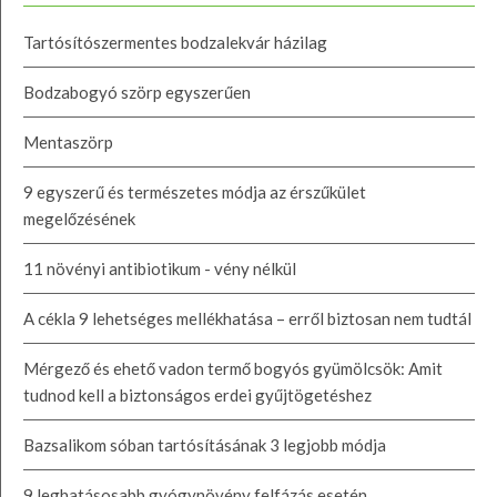
Tartósítószermentes bodzalekvár házilag
Bodzabogyó szörp egyszerűen
Mentaszörp
9 egyszerű és természetes módja az érszűkület
megelőzésének
11 növényi antibiotikum - vény nélkül
A cékla 9 lehetséges mellékhatása – erről biztosan nem tudtál
Mérgező és ehető vadon termő bogyós gyümölcsök: Amit
tudnod kell a biztonságos erdei gyűjtögetéshez
Bazsalikom sóban tartósításának 3 legjobb módja
9 leghatásosabb gyógynövény felfázás esetén