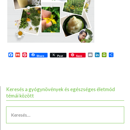
Facebook
Gmail
Pinterest
Email
LinkedIn
PrintFriend
Ossza
Share
Post
Save
meg
Keresés a gyógynövények és egészséges életmód
témái között