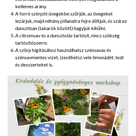
kellemes arány.
A forró szörpöt üvegekbe szűrjük, az üvegeket
lezárjuk, majd néhány pillanatra fejre állítjuk, és száraz
dunsztban (takarók között) hagyjuk kihűlni.
A citromsav és a dunsztolás tartósít, nincs szükség
tartósítószerre.
A szörp hígításához használhatsz szénsavas és
szénsavmentes vizet, ízesíthetsz vele limonádét, teát
és desszerteket is.