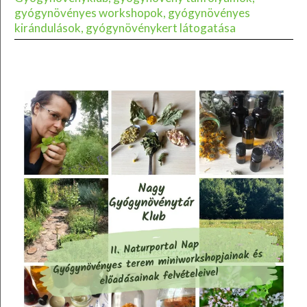
gyógynövényes workshopok, gyógynövényes
kirándulások, gyógynövénykert látogatása