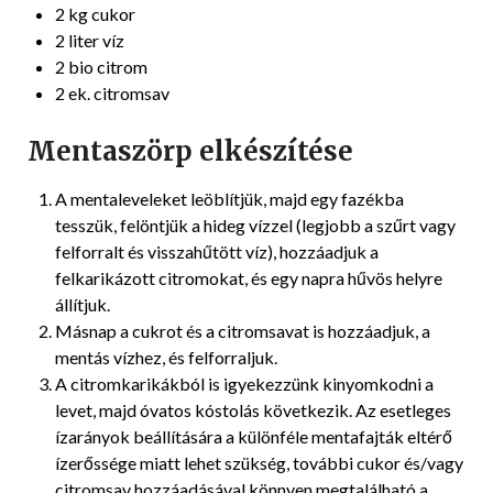
2 kg cukor
2 liter víz
2 bio citrom
2 ek. citromsav
Mentaszörp elkészítése
A mentaleveleket leöblítjük, majd egy fazékba
tesszük, felöntjük a hideg vízzel (legjobb a szűrt vagy
felforralt és visszahűtött víz), hozzáadjuk a
felkarikázott citromokat, és egy napra hűvös helyre
állítjuk.
Másnap a cukrot és a citromsavat is hozzáadjuk, a
mentás vízhez, és felforraljuk.
A citromkarikákból is igyekezzünk kinyomkodni a
levet, majd óvatos kóstolás következik. Az esetleges
ízarányok beállítására a különféle mentafajták eltérő
ízerőssége miatt lehet szükség, további cukor és/vagy
citromsav hozzáadásával könnyen megtalálható a