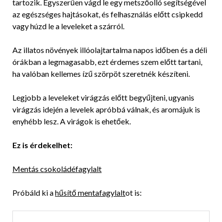
tartozik. Egyszerűen vágd le egy metszőolló segítségével
az egészséges hajtásokat, és felhasználás előtt csipkedd
vagy húzd le a leveleket a szárról.
Az illatos növények illóolajtartalma napos időben és a déli
órákban a legmagasabb, ezt érdemes szem előtt tartani,
ha valóban kellemes ízű szörpöt szeretnék készíteni.
Legjobb a leveleket virágzás előtt begyűjteni, ugyanis
virágzás idején a levelek apróbbá válnak, és aromájuk is
enyhébb lesz. A virágok is ehetőek.
Ez is érdekelhet:
Mentás csokoládéfagylalt
Próbáld ki a
hűsítő mentafagylalt
ot is: