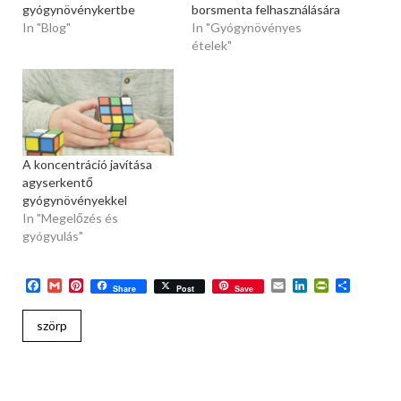
gyógynövénykertbe
borsmenta felhasználására
In "Blog"
In "Gyógynövényes
ételek"
A koncentráció javítása
agyserkentő
gyógynövényekkel
In "Megelőzés és
gyógyulás"
Facebook
Gmail
Pinterest
Email
LinkedIn
PrintFriend
Ossza
Share
Post
Save
meg
szörp