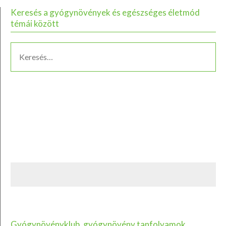
Keresés a gyógynövények és egészséges életmód
témái között
Gyógynövényklub, gyógynövény tanfolyamok,