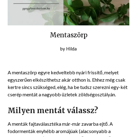
Mentaszörp
Posted
by
Hilda
on
2021-
07-
A mentaszörp egyre kedveltebb nyári frissítő, melyet
08
egyszerűen elkészíthetsz akár otthon is. Ehhez még csak
kertre sincs szükséged, elég, ha be tudsz szerezni egy-két
cserép mentát a nagyobb üzletek zöldségosztályán.
Milyen mentát válassz?
A menták fajtaválasztéka már-már zavarba ejtő. A
fodormenták enyhébb aromájúak (alacsonyabb a