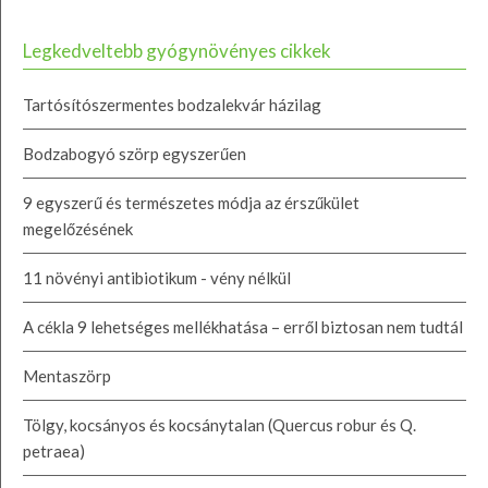
Legkedveltebb gyógynövényes cikkek
Tartósítószermentes bodzalekvár házilag
Bodzabogyó szörp egyszerűen
9 egyszerű és természetes módja az érszűkület
megelőzésének
11 növényi antibiotikum - vény nélkül
A cékla 9 lehetséges mellékhatása – erről biztosan nem tudtál
Mentaszörp
Tölgy, kocsányos és kocsánytalan (Quercus robur és Q.
petraea)