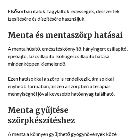
Elsősorban italok, fagylaltok, édességek, desszertek
ízesítésére és díszítésére használjuk.
Menta és mentaszörp hatásai
A
menta
hűsítő, emésztéskönnyítő, hányingert csillapító,
epehajtó, lázcsillapító, köhögéscsillapító hatása
mindenképpen kiemelendő.
Ezen hatásokkal a szörp is rendelkezik, ám sokkal
enyhébb formában, hiszen a szörpben a terápiás
mennyiségnél jóval kevesebb hatóanyag található.
Menta gyűjtése
szörpkészítéshez
A menta a könnyen gyűjthető gyógynövények közé