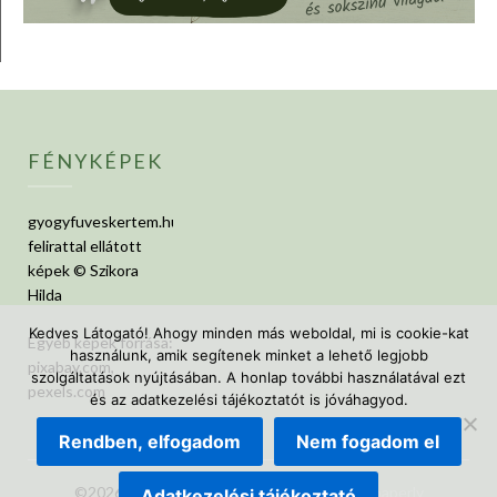
FÉNYKÉPEK
gyogyfuveskertem.hu
felirattal ellátott
képek © Szikora
Hilda
Kedves Látogató! Ahogy minden más weboldal, mi is cookie-kat
Egyéb képek forrása:
használunk, amik segítenek minket a lehető legjobb
pixabay.com,
szolgáltatások nyújtásában. A honlap további használatával ezt
pexels.com
és az adatkezelési tájékoztatót is jóváhagyod.
Rendben, elfogadom
Nem fogadom el
©2026 GyógyfüvesKertem
| Design:
Newspaperly
Adatkezelési tájékoztató