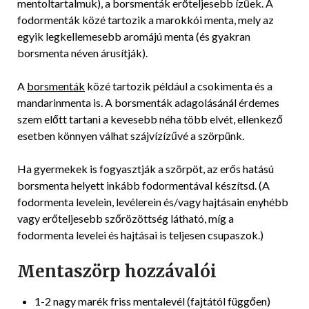
mentoltartalmuk), a borsmenták erőteljesebb ízűek. A
fodormenták közé tartozik a marokkói menta, mely az
egyik legkellemesebb aromájú menta (és gyakran
borsmenta néven árusítják).
A
borsmenták
közé tartozik például a csokimenta és a
mandarinmenta is. A borsmenták adagolásánál érdemes
szem előtt tartani a kevesebb néha több elvét, ellenkező
esetben könnyen válhat szájvízízűvé a szörpünk.
Ha gyermekek is fogyasztják a szörpöt, az erős hatású
borsmenta helyett inkább fodormentával készítsd. (A
fodormenta levelein, levélerein és/vagy hajtásain enyhébb
vagy erőteljesebb szőrözöttség látható, míg a
fodormenta levelei és hajtásai is teljesen csupaszok.)
Mentaszörp hozzávalói
1-2 nagy marék friss mentalevél (fajtától függően)