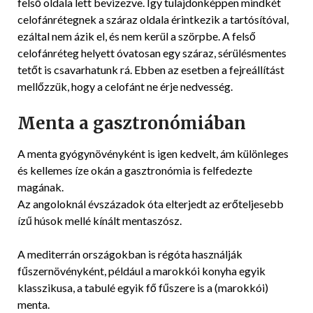
felső oldala lett bevizezve. Így tulajdonképpen mindkét
celofánrétegnek a száraz oldala érintkezik a tartósítóval,
ezáltal nem ázik el, és nem kerül a szörpbe. A felső
celofánréteg helyett óvatosan egy száraz, sérülésmentes
tetőt is csavarhatunk rá. Ebben az esetben a fejreállítást
mellőzzük, hogy a celofánt ne érje nedvesség.
Menta a gasztronómiában
A menta gyógynövényként is igen kedvelt, ám különleges
és kellemes íze okán a gasztronómia is felfedezte
magának.
Az angoloknál évszázadok óta elterjedt az erőteljesebb
ízű húsok mellé kínált mentaszósz.
A mediterrán országokban is régóta használják
fűszernövényként, például a marokkói konyha egyik
klasszikusa, a tabulé egyik fő fűszere is a (marokkói)
menta.