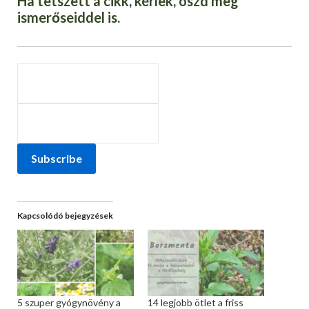
Ha tetszett a cikk, kérlek, oszd meg
ismerőseiddel is.
Subscribe
Kapcsolódó bejegyzések
5 szuper gyógynövény a
14 legjobb ötlet a friss