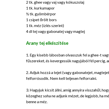
2 tk. ghee vagy vaj vagy kókuszolaj
1 tk. kurkumapor
½ tk. gyömbérpor
1 csipet őrölt bors
1 tk. méz (ízlés szerint)
4 dl tej vagy gabonatej vagy magtej
Arany tej elkészítése
1. Egy kisebb lábosban olvasszuk fel a ghee-t vag
fűszereket, és kevergessük nagyjából fél percig, amí
2. Adjuk hozzá a tejet (vagy gabonatejet, magtejet
felforrósodik. Nem kell teljesen felforralni.
3. Hagyjuk kicsit állni, amíg annyira visszahűl, h
közeghez soha ne adjunk mézet, de legjobb, ha még
benne a méz.