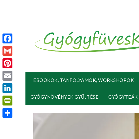
Facebook
Gmail
Pinterest
EBOOKOK, TANFOLYAMOK, WORKSHOPOK
Email
GYÓGYNÖVÉNYEK GYŰJTÉSE
GYÓGYTEÁK
LinkedIn
PrintFriendly
Ossza
meg