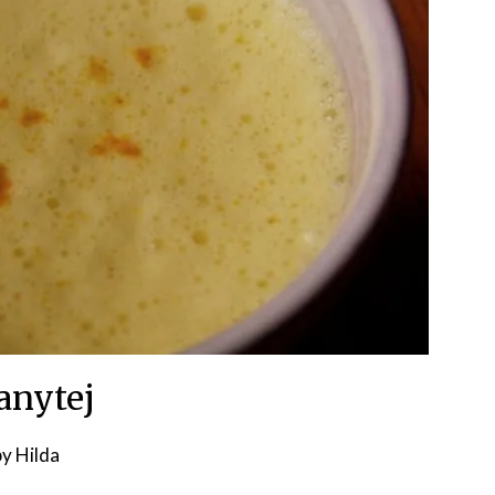
anytej
Posted
by
Hilda
on