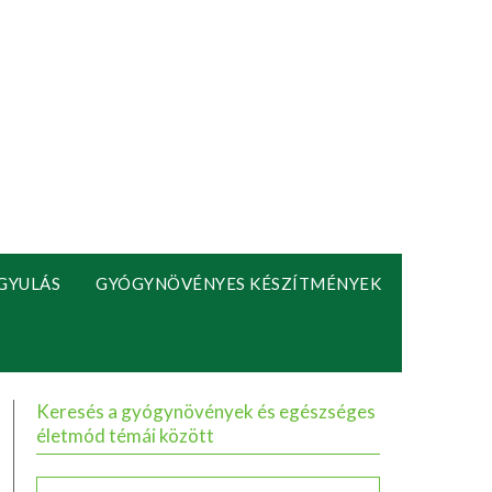
GYULÁS
GYÓGYNÖVÉNYES KÉSZÍTMÉNYEK
Keresés a gyógynövények és egészséges
életmód témái között