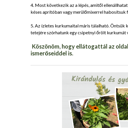
4. Most következik az a lépés, amitől ellenállhat
késes aprítóban vagy merülőmixerrel habosítsuk fel
5. Az ízletes kurkumaital máris tálalható. Öntsük
tetejére szórhatunk egy csipetnyi őrölt kurkumát 
Köszönöm, hogy ellátogattál az oldal
ismerőseiddel is.