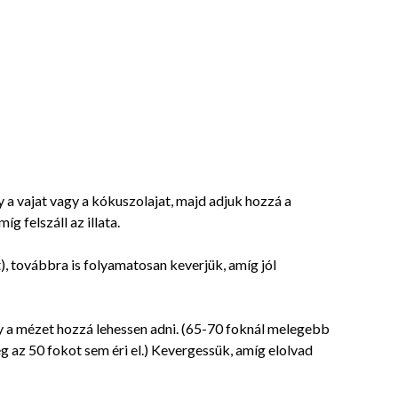
y a vajat vagy a kókuszolajat, majd adjuk hozzá a
g felszáll az illata.
), továbbra is folyamatosan keverjük, amíg jól
ogy a mézet hozzá lehessen adni. (65-70 foknál melegebb
 az 50 fokot sem éri el.) Kevergessük, amíg elolvad