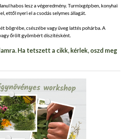
atlanul habos lesz a végeredmény. Turmixgépben, konyhai
, ettől nyeri el a csodás selymes állagát.
 két bögrébe, csészébe vagy üveg lattés pohárba. A
vagy őrölt gyömbért díszítésként.
amra. Ha tetszett a cikk, kérlek, oszd meg