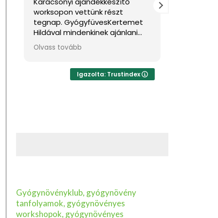
onyi ajándékkészítő
Nagyon jól éreztem magam
pon vettünk részt
Sok hasznos információval
. GyógyfüvesKertemet
gazdagodtam. Köszönöm!
l mindenkinek ajánlani
ha feltöltődésre,
tovább
 tudásra vágyik kellemes
zetben. Ha lehetne sokkal
illagot adni, akkor azt
Igazolta: Trustindex
dnám.
Gyógynövényklub, gyógynövény
tanfolyamok, gyógynövényes
workshopok, gyógynövényes