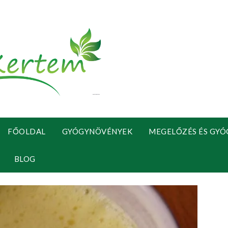
FŐOLDAL
GYÓGYNÖVÉNYEK
MEGELŐZÉS ÉS GYÓ
BLOG