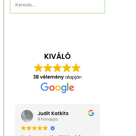
KIVÁLÓ
38 vélemény
alapján
Judit Katkits
Anita Kis
8 hónapja
1 éve