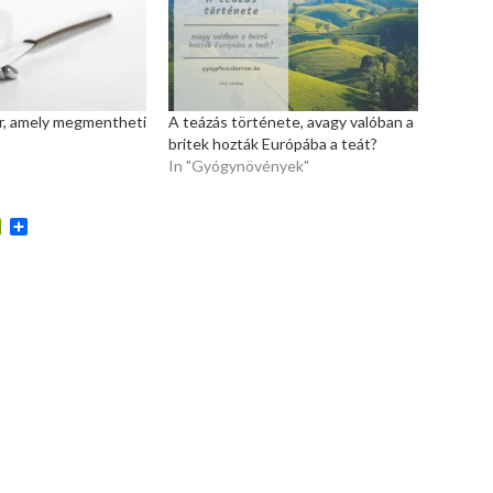
r, amely megmentheti
A teázás története, avagy valóban a
britek hozták Európába a teát?
In "Gyógynövények"
kedIn
PrintFriendly
Ossza
meg