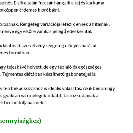
Karács
színét. Elsőre talán furcsán hangzik a tej és kurkuma
2018-
workso
enképpen érdemes kipróbálni.
11-
tegnap
Hildáva
26
párosának. Rengeteg variációja létezik ennek az italnak,
tudom, 
Olvass 
nye egy elsőre vaníliás jellegű édeskés ital.
egyben
környe
több cs
odálatos fűszernövény rengeteg előnyös hatását
mind a
lemes formában.
gy tejeskávé helyett, de egy tápláló és egészséges
l. Tejmentes diétában készíthető gabonatejjel is.
egy téli bekuckózáshoz is ideális választás. Akikben amúgy
a és gyakran van melegük, inkább tartózkodjanak a
ekben hódoljanak neki.
 mennyiséghez)