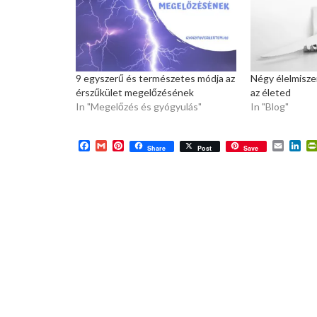
9 egyszerű és természetes módja az
Négy élelmisze
érszűkület megelőzésének
az életed
In "Megelőzés és gyógyulás"
In "Blog"
Facebook
Gmail
Pinterest
Email
Lin
Share
Post
Save