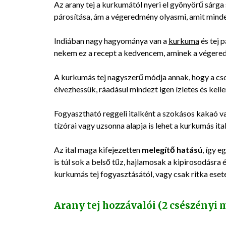
Az arany tej a kurkumától nyeri el gyönyörű sárga 
párosítása, ám a végeredmény olyasmi, amit mind
Indiában nagy hagyománya van a
kurkuma
és tej 
nekem ez a recept a kedvencem, aminek a végeredmé
A kurkumás tej nagyszerű módja annak, hogy a cs
élvezhessük, ráadásul mindezt igen ízletes és kel
Fogyasztható reggeli italként a szokásos kakaó va
tízórai vagy uzsonna alapja is lehet a kurkumás ita
Az ital maga kifejezetten
melegítő hatású
, így 
is túl sok a belső tűz, hajlamosak a kipirosodásr
kurkumás tej fogyasztásától, vagy csak ritka eset
Arany tej hozzávalói (2 csészényi