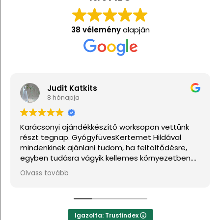
38 vélemény
alapján
Judit Katkits
8 hónapja
Karácsonyi ajándékkészítő worksopon vettünk
részt tegnap. GyógyfüvesKertemet Hildával
mindenkinek ajánlani tudom, ha feltöltődésre,
egyben tudásra vágyik kellemes környezetben.
Ha lehetne sokkal több csillagot adni, akkor azt
Olvass tovább
mind adnám.
Igazolta: Trustindex