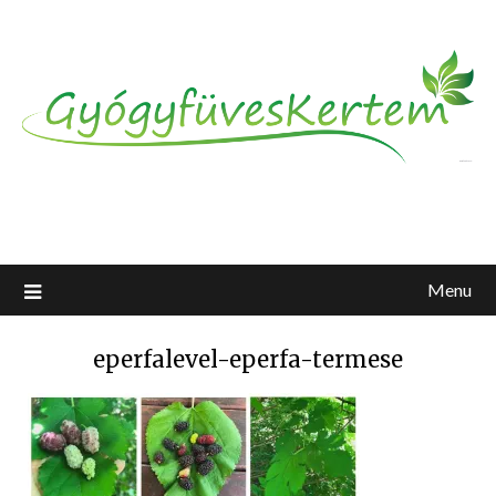
Menu
eperfalevel-eperfa-termese