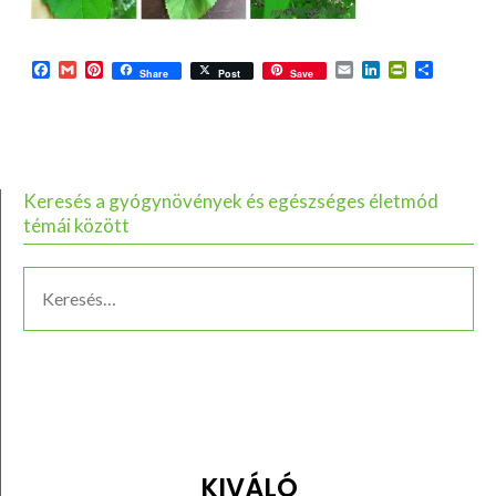
Facebook
Gmail
Pinterest
Email
LinkedIn
PrintFriend
Ossza
Share
Post
Save
meg
Keresés a gyógynövények és egészséges életmód
témái között
KIVÁLÓ