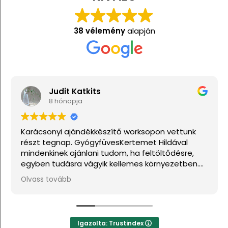
38 vélemény
alapján
Judit Katkits
8 hónapja
Karácsonyi ajándékkészítő worksopon vettünk
részt tegnap. GyógyfüvesKertemet Hildával
mindenkinek ajánlani tudom, ha feltöltődésre,
egyben tudásra vágyik kellemes környezetben.
Ha lehetne sokkal több csillagot adni, akkor azt
Olvass tovább
mind adnám.
Igazolta: Trustindex