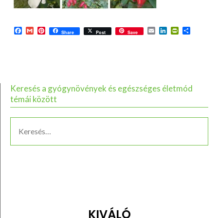
Facebook
Gmail
Pinterest
Email
LinkedIn
PrintFriend
Ossza
Share
Post
Save
meg
Keresés a gyógynövények és egészséges életmód
témái között
KIVÁLÓ