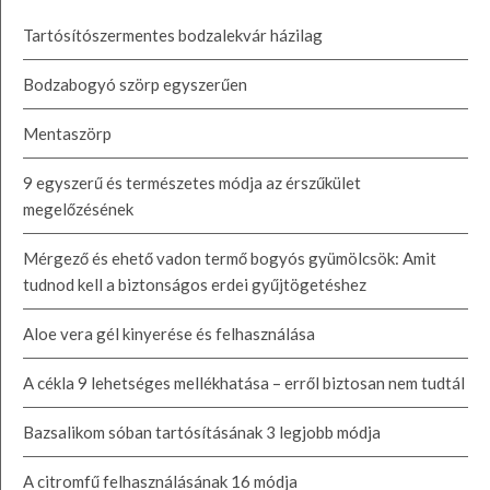
Tartósítószermentes bodzalekvár házilag
Bodzabogyó szörp egyszerűen
Mentaszörp
9 egyszerű és természetes módja az érszűkület
megelőzésének
Mérgező és ehető vadon termő bogyós gyümölcsök: Amit
tudnod kell a biztonságos erdei gyűjtögetéshez
Aloe vera gél kinyerése és felhasználása
A cékla 9 lehetséges mellékhatása – erről biztosan nem tudtál
Bazsalikom sóban tartósításának 3 legjobb módja
A citromfű felhasználásának 16 módja