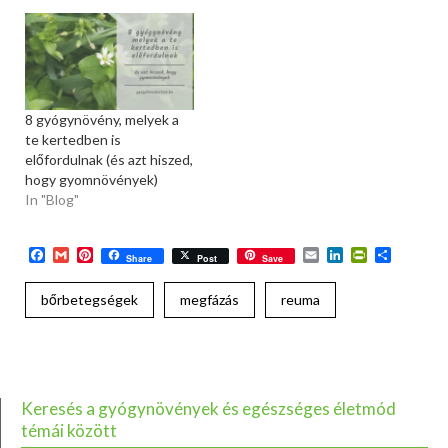
8 gyógynövény, melyek a
te kertedben is
előfordulnak (és azt hiszed,
hogy gyomnövények)
In "Blog"
Facebook
Gmail
Pinterest
Email
LinkedIn
PrintFriend
Ossza
Share
Post
Save
meg
bőrbetegségek
megfázás
reuma
Keresés a gyógynövények és egészséges életmód
témái között