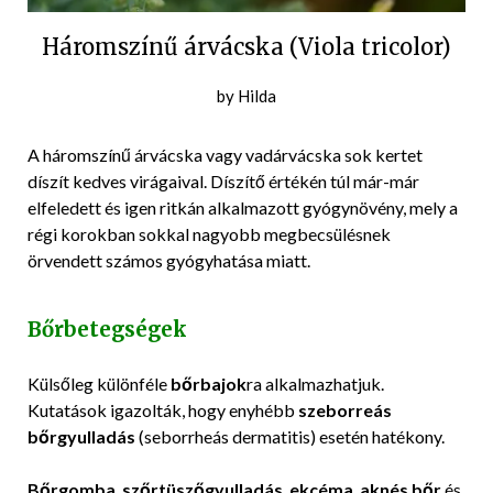
Háromszínű árvácska (Viola tricolor)
Posted
by
Hilda
on
2018-
A háromszínű árvácska vagy vadárvácska sok kertet
11-
díszít kedves virágaival. Díszítő értékén túl már-már
12
elfeledett és igen ritkán alkalmazott gyógynövény, mely a
régi korokban sokkal nagyobb megbecsülésnek
örvendett számos gyógyhatása miatt.
Bőrbetegségek
Külsőleg különféle
bőrbajok
ra alkalmazhatjuk.
Kutatások igazolták, hogy enyhébb
szeborreás
bőrgyulladás
(seborrheás dermatitis) esetén hatékony.
Bőrgomba
,
szőrtüszőgyulladás
,
ekcéma
,
aknés bőr
és