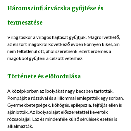
Háromszínű árvácska gyűjtése és
termesztése
Virágzáskor a virágos hajtását gyűjtjük. Magról vethető,
az elszórt magokról következő évben könnyen kikel, ám
nem feltétlenül ott, ahol szeretnénk, ezért érdemes a
magokból gyűjteni a célzott vetéshez.
Története és előfordulása
A középkorban az ibolyákat nagy becsben tartották.
Pompáját a rózsával és a liliommal emlegették egy sorban.
Gyermekbetegségek, köhögés, epilepszia, fejfájás ellen is
ajánlották. Az ibolyaolajat előszeretettel keverték
rózsaolajjal. Láz és mindenféle külső sérülések esetén is
alkalmazták.