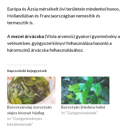
Európa és Ázsia mérsékelt övi területein mindenhol honos,
Hollandiában és Franciaországban nemesítik és
termesztik is.
A
mezei árvácska
(Viola arvensis) gyakori gyomnövény a
vetésekben, gyógyszerkönyvi felhasználása hasonló a
háromszínű árvácska felhasználásához.
Kapcsolódó bejegyzések
Borostyánolaj, borostyán
Borostyán (Hedera helix)
olajos kivonat házilag
In "Gyógynövények"
In "Gyógynövényes
készítmények"