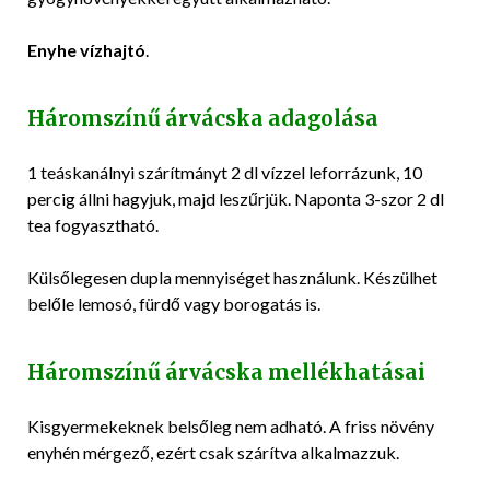
Enyhe vízhajtó
.
Háromszínű árvácska adagolása
1 teáskanálnyi szárítmányt 2 dl vízzel leforrázunk, 10
percig állni hagyjuk, majd leszűrjük. Naponta 3-szor 2 dl
tea fogyasztható.
Külsőlegesen dupla mennyiséget használunk. Készülhet
belőle lemosó, fürdő vagy borogatás is.
Háromszínű árvácska mellékhatásai
Kisgyermekeknek belsőleg nem adható. A friss növény
enyhén mérgező, ezért csak szárítva alkalmazzuk.