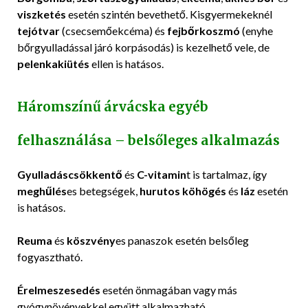
viszketés
esetén szintén bevethető. Kisgyermekeknél
tejótvar
(csecsemőekcéma) és
fejbőrkoszmó
(enyhe
bőrgyulladással járó korpásodás) is kezelhető vele, de
pelenkakiütés
ellen is hatásos.
Háromszínű árvácska egyéb
felhasználása – belsőleges alkalmazás
Gyulladáscsökkentő
és
C-vitamin
t is tartalmaz, így
meghűlés
es betegségek,
hurutos köhögés
és
láz
esetén
is hatásos.
Reuma
és
köszvény
es panaszok esetén belsőleg
fogyasztható.
Érelmeszesedés
esetén önmagában vagy más
gyógynövényekkel együtt alkalmazható.