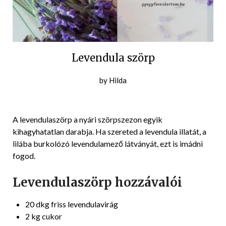
Levendula szörp
Posted
by
Hilda
on
2021-
07-
A levendulaszörp a nyári szörpszezon egyik
08
kihagyhatatlan darabja. Ha szereted a levendula illatát, a
lilába burkolózó levendulamező látványát, ezt is imádni
fogod.
Levendulaszörp hozzávalói
20 dkg friss levendulavirág
2 kg cukor