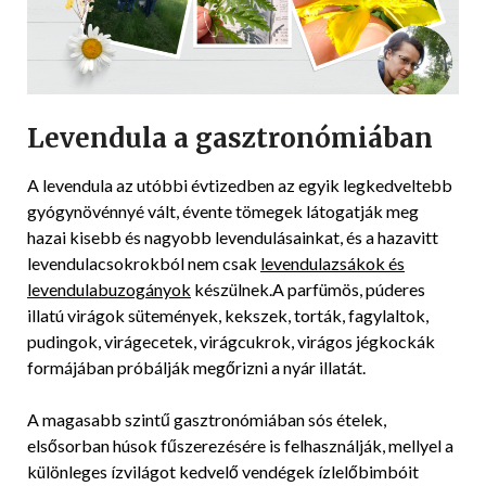
Levendula a gasztronómiában
A levendula az utóbbi évtizedben az egyik legkedveltebb
gyógynövénnyé vált, évente tömegek látogatják meg
hazai kisebb és nagyobb levendulásainkat, és a hazavitt
levendulacsokrokból nem csak
levendulazsákok és
levendulabuzogányok
készülnek.A parfümös, púderes
illatú virágok sütemények, kekszek, torták, fagylaltok,
pudingok, virágecetek, virágcukrok, virágos jégkockák
formájában próbálják megőrizni a nyár illatát.
A magasabb szintű gasztronómiában sós ételek,
elsősorban húsok fűszerezésére is felhasználják, mellyel a
különleges ízvilágot kedvelő vendégek ízlelőbimbóit