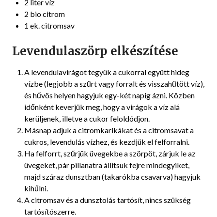
2 liter víz
2 bio citrom
1 ek. citromsav
Levendulaszörp elkészítése
A levendulavirágot tegyük a cukorral együtt hideg
vízbe (legjobb a szűrt vagy forralt és visszahűtött víz),
és hűvös helyen hagyjuk egy-két napig ázni. Közben
időnként keverjük meg, hogy a virágok a víz alá
kerüljenek, illetve a cukor feloldódjon.
Másnap adjuk a citromkarikákat és a citromsavat a
cukros, levendulás vízhez, és kezdjük el felforralni.
Ha felforrt, szűrjük üvegekbe a szörpöt, zárjuk le az
üvegeket, pár pillanatra állítsuk fejre mindegyiket,
majd száraz dunsztban (takarókba csavarva) hagyjuk
kihűlni.
A citromsav és a dunsztolás tartósít, nincs szükség
tartósítószerre.