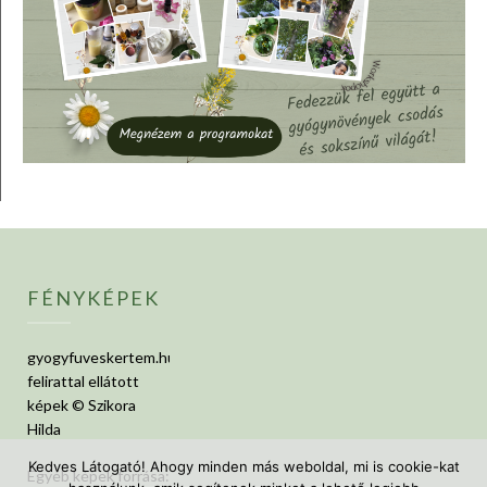
FÉNYKÉPEK
gyogyfuveskertem.hu
felirattal ellátott
képek © Szikora
Hilda
Kedves Látogató! Ahogy minden más weboldal, mi is cookie-kat
Egyéb képek forrása: