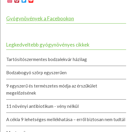
Instagram
Pinterest
Twitter
YouTube
Channel
Gyógynövények a Facebookon
Legkedveltebb gyógynövényes cikkek
Tartósítószermentes bodzalekvár házilag
Bodzabogyó szörp egyszerűen
9 egyszerű és természetes módja az érszűkület
megelőzésének
11 növényi antibiotikum - vény nélkül
A cékla 9 lehetséges mellékhatása – erről biztosan nem tudtál