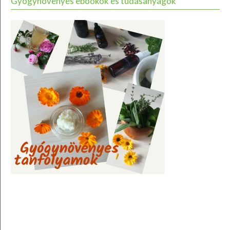
Gyógynövényes ebookok és tudásanyagok