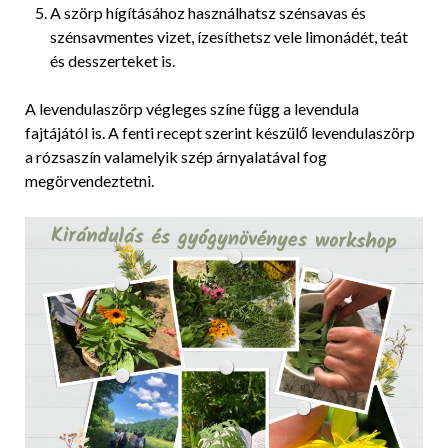
A szörp hígításához használhatsz szénsavas és
szénsavmentes vizet, ízesíthetsz vele limonádét, teát
és desszerteket is.
A levendulaszörp végleges színe függ a levendula
fajtájától is. A fenti recept szerint készülő levendulaszörp
a rózsaszín valamelyik szép árnyalatával fog
megörvendeztetni.