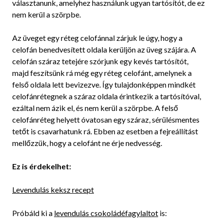
választanunk, amelyhez használunk ugyan tartósítót, de ez
nem kerül a szörpbe.
Az üveget egy réteg celofánnal zárjuk le úgy, hogy a
celofán benedvesített oldala kerüljön az üveg szájára. A
celofán száraz tetejére szórjunk egy kevés tartósítót,
majd feszítsünk rá még egy réteg celofánt, amelynek a
felső oldala lett bevizezve. Így tulajdonképpen mindkét
celofánrétegnek a száraz oldala érintkezik a tartósítóval,
ezáltal nem ázik el, és nem kerül a szörpbe. A felső
celofánréteg helyett óvatosan egy száraz, sérülésmentes
tetőt is csavarhatunk rá. Ebben az esetben a fejreállítást
mellőzzük, hogy a celofánt ne érje nedvesség.
Ez is érdekelhet:
Levendulás keksz recept
Próbáld ki a
levendulás csokoládéfagylaltot
is: