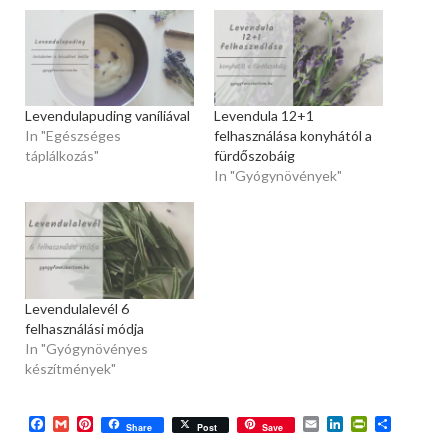
Levendulapuding vaníliával
Levendula 12+1
In "Egészséges
felhasználása konyhától a
táplálkozás"
fürdőszobáig
In "Gyógynövények"
Levendulalevél 6
felhasználási módja
In "Gyógynövényes
készítmények"
Facebook
Gmail
Pinterest
Email
LinkedIn
PrintFriend
Ossza
Share
Post
Save
meg