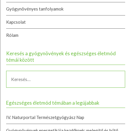
Gyógynövényes tanfolyamok
Kapcsolat
Rólam
Keresés a gyógynövények és egészséges életmód
témái között
Egészséges életmód témában a legújabbak
IV. Naturportal Természetgyógyász Nap
Gyógynövények energetikája kezdőknek: melegítő és hűtő