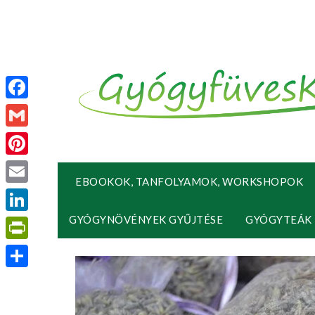
Facebook
Gmail
Pinterest
EBOOKOK, TANFOLYAMOK, WORKSHOPOK
Email
GYÓGYNÖVÉNYEK GYŰJTÉSE
GYÓGYTEÁK
LinkedIn
PrintFriendly
Ossza
meg