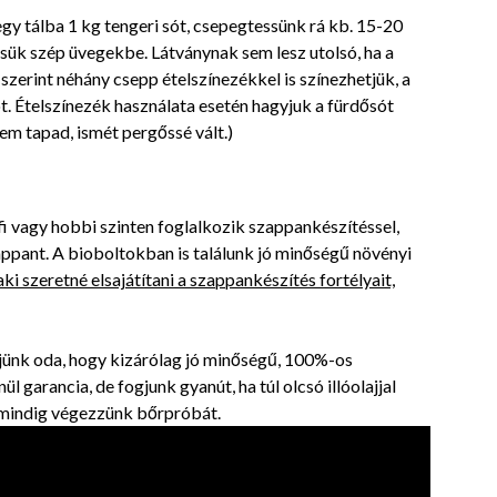
gy tálba 1 kg tengeri sót, csepegtessünk rá kb. 15-20
öltsük szép üvegekbe. Látványnak sem lesz utolsó, ha a
 szerint néhány csepp ételszínezékkel is színezhetjük, a
ot. Ételszínezék használata esetén hagyjuk a fürdősót
em tapad, ismét pergőssé vált.)
fi vagy hobbi szinten foglalkozik szappankészítéssel,
zappant. A bioboltokban is találunk jó minőségű növényi
ki szeretné elsajátítani a szappankészítés fortélyait,
jünk oda, hogy kizárólag jó minőségű, 100%-os
ül garancia, de fogjunk gyanút, ha túl olcsó illóolajjal
t, mindig végezzünk bőrpróbát.