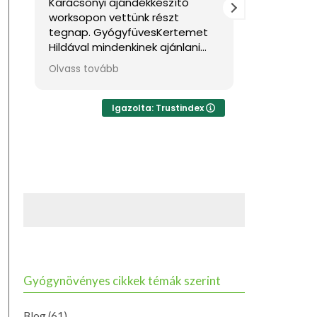
készítő
Nagyon jól éreztem magam.
részt
Sok hasznos információval
esKertemet
gazdagodtam. Köszönöm!
k ajánlani
désre,
yik kellemes
ehetne sokkal
 akkor azt
Igazolta: Trustindex
Gyógynövényes cikkek témák szerint
Blog
(61)