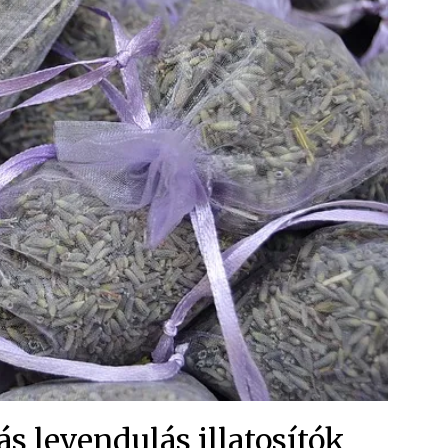
Judit Katki
8 hónapja
s levendulás illatosítók