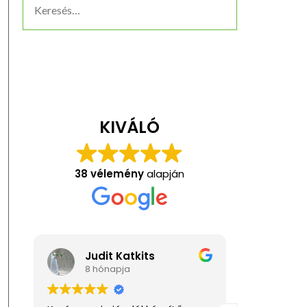
KIVÁLÓ
38 vélemény
alapján
ts
Anita Kis
1 éve