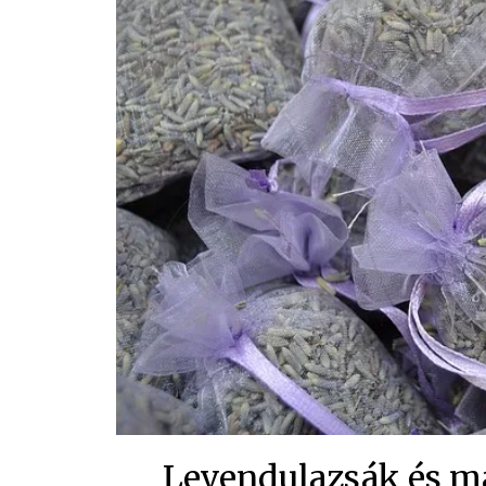
Levendulazsák és má