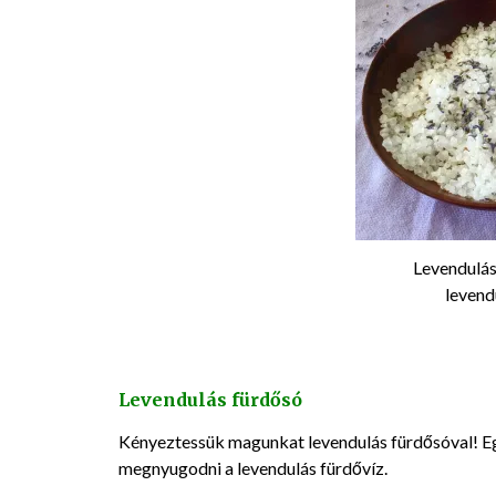
Levendulás
levend
Levendulás fürdősó
Kényeztessük magunkat levendulás fürdősóval! Egy f
megnyugodni a levendulás fürdővíz.