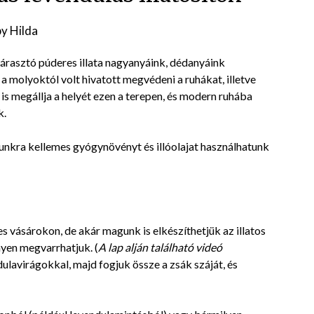
Karácsonyi ajándék
worksopon vettünk 
Posted
by
Hilda
tegnap. Gyógyfüv
Hildával mindenkine
on
tudom, ha feltöltő
árasztó púderes illata nagyanyáink, dédanyáink
2017-
Olvass tovább
egyben tudásra vág
a molyoktól volt hivatott megvédeni a ruhákat, illetve
01-
környezetben. Ha l
 is megállja a helyét ezen a terepen, és modern ruhába
több csillagot adni,
27
k.
mind adnám.
unkra kellemes gyógynövényt és illóolajat használhatunk
vásárokon, de akár magunk is elkészíthetjük az illatos
nyen megvarrhatjuk. (
A lap alján található videó
ulavirágokkal, majd fogjuk össze a zsák száját, és