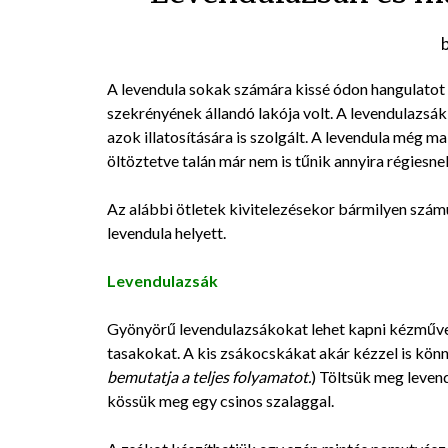
A levendula sokak számára kissé ódon hangulatot 
szekrényének állandó lakója volt. A levendulazsák 
azok illatosítására is szolgált. A levendula még ma
öltöztetve talán már nem is tűnik annyira régiesne
Az alábbi ötletek kivitelezésekor bármilyen szám
levendula helyett.
Levendulazsák
Gyönyörű levendulazsákokat lehet kapni kézműves 
tasakokat. A kis zsákocskákat akár kézzel is kön
bemutatja a teljes folyamatot.
) Töltsük meg levend
kössük meg egy csinos szalaggal.