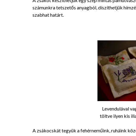
A zsákot készíthetjük egy szép mintás pamutvász
számunkra tetszetős anyagból, díszíthetjük hímzés
szabhat határt.
Levendulával v
töltve ilyen kis i
A zsákocskát tegyük a fehérneműink, ruháink közé