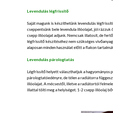
Levendulás légfrissítő
Saját magunk is készíthetünk levendulás légfrissít
cseppentsünk bele levendula illóolajat, jól rázzuk ö
csepp illóolajat adjunk. Nemcsak illatosít, de fertő
légfrissítő készítéséhez nem szükséges vivőanyagg
alaposan minden használat előtt a flakon tartalmát
Levendulás párologtatás
Légfrissítő helyett választhatjuk a hagyományos 
párologtatóedényre, de télen a radiátorra függesz
illóolajat. A mécsestől, illetve a radiátortól felmel
illattal tölti meg a helyiséget. 1-2 csepp illóolaj bő