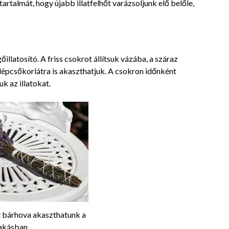
artalmát, hogy újabb illatfelhőt varázsoljunk elő belőle,
őillatosító. A friss csokrot állítsuk vázába, a száraz
 lépcsőkorlátra is akaszthatjuk. A csokron időnként
k az illatokat.
 bárhova akaszthatunk a
lakásban