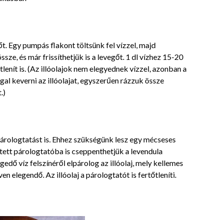
őt. Egy pumpás flakont töltsünk fel vízzel, majd
ssze, és már frissíthetjük is a levegőt. 1 dl vízhez 15-20
tlenít is. (Az illóolajok nem elegyednek vízzel, azonban a
al keverni az illóolajat, egyszerűen rázzuk össze
.)
párologtatást is. Ehhez szükségünk lesz egy mécseses
tett párologtatóba is cseppenthetjük a levendula
egedő víz felszínéről elpárolog az illóolaj, mely kellemes
ven elegendő. Az illóolaj a párologtatót is fertőtleníti.