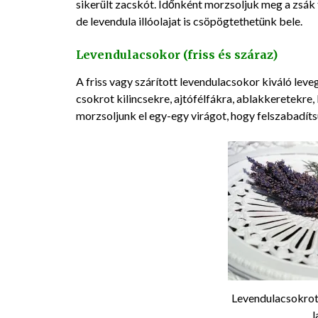
sikerült zacskót. Időnként morzsoljuk meg a zsák t
de levendula illóolajat is csöpögtethetünk bele.
Levendulacsokor (friss és száraz)
A friss vagy szárított levendulacsokor kiváló leveg
csokrot kilincsekre, ajtófélfákra, ablakkeretekre,
morzsoljunk el egy-egy virágot, hogy felszabadítsu
Levendulacsokrot