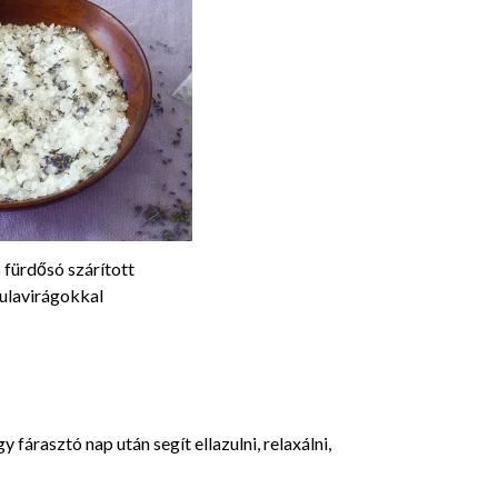
 fürdősó szárított
ulavirágokkal
árasztó nap után segít ellazulni, relaxálni,