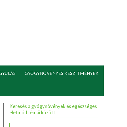
GYULÁS
GYÓGYNÖVÉNYES KÉSZÍTMÉNYEK
Keresés a gyógynövények és egészséges
életmód témái között