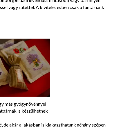
onból (például levendulamintásból) vagy bármilyen
sel vagy rátéttel. A kivitelezésben csak a fantáziánk
agy más gyógynövénnyel
llatpárnák is készülhetnek
, de akár a lakásban is kiakaszthatunk néhány szépen