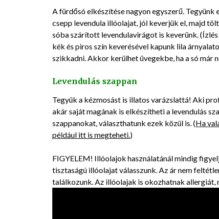
A fürdősó elkészítése nagyon egyszerű. Tegyünk e
csepp levendula illóolajat, jól keverjük el, majd t
sóba szárított levendulavirágot is keverünk. (Ízlés
kék és piros szín keverésével kapunk lila árnyalat
szikkadni. Akkor kerülhet üvegekbe, ha a só már n
Levendulás szappan
Tegyük a kézmosást is illatos varázslattá! Aki pro
akár saját magának is elkészítheti a levendulás s
szappanokat, választhatunk ezek közül is. (
Ha vala
például itt is megteheti.
)
FIGYELEM! Illóolajok használatánál mindig figyel
tisztaságú illóolajat válasszunk. Az ár nem feltétlen
találkozunk. Az illóolajak is okozhatnak allergiá