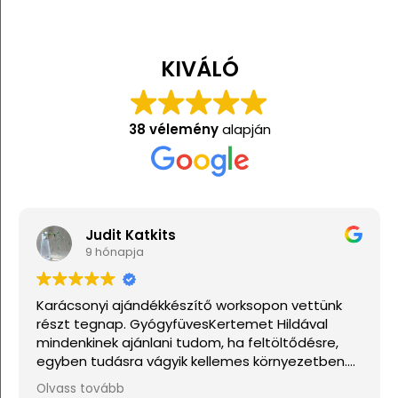
KIVÁLÓ
38 vélemény
alapján
Judit Katkits
9 hónapja
Karácsonyi ajándékkészítő worksopon vettünk
részt tegnap. GyógyfüvesKertemet Hildával
mindenkinek ajánlani tudom, ha feltöltődésre,
egyben tudásra vágyik kellemes környezetben.
Ha lehetne sokkal több csillagot adni, akkor azt
Olvass tovább