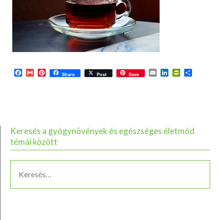
Facebook
Gmail
Pinterest
Email
LinkedIn
PrintFriend
Ossza
Share
Post
Save
meg
Keresés a gyógynövények és egészséges életmód
témái között