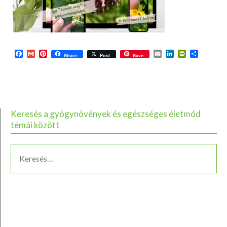
Facebook
Gmail
Pinterest
Email
LinkedIn
PrintFriend
Ossza
Share
Post
Save
meg
Keresés a gyógynövények és egészséges életmód
témái között