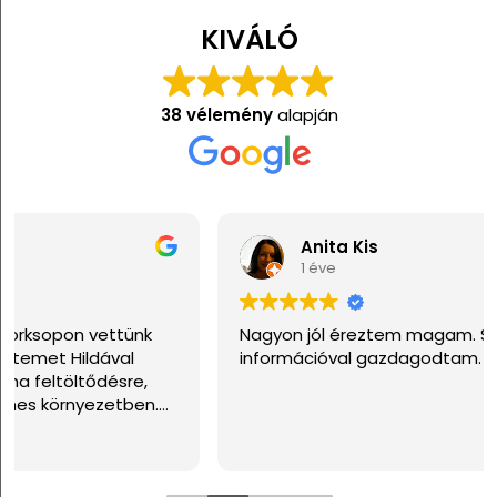
KIVÁLÓ
38 vélemény
alapján
Anita Kis
1 éve
Nagyon jól éreztem magam. Sok hasznos
információval gazdagodtam. Köszönöm!