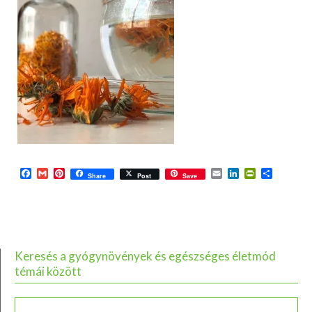
Facebook
Gmail
Pinterest
Email
LinkedIn
PrintFriend
Ossza
Share
Post
Save
meg
Keresés a gyógynövények és egészséges életmód
témái között