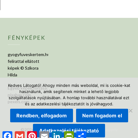
FÉNYKÉPEK
gyogyfuveskertem.hu
felirattal ellátott
képek © Szikora
Hilda
Kedves Látogató! Ahogy minden más weboldal, mi is cookie-kat
Egyéb képek forrása:
használunk, amik segítenek minket a lehető legjobb
pixabay.com,
szolgáltatások nyújtásában. A honlap további használatával ezt
pexels.com
és az adatkezelési tájékoztatót is jóváhagyod.
Rendben, elfogadom
Nem fogadom el
©2026 GyógyfüvesKertem
| Design:
Newspaperly
Adatkezelési tájékoztató
Facebook
Gmail
Pinterest
Email
LinkedIn
PrintFriendly
Ossza
WordPress Theme