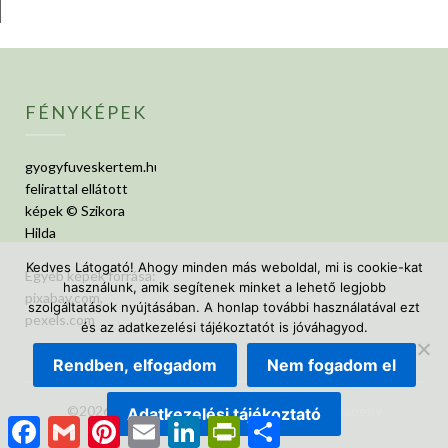
FÉNYKÉPEK
gyogyfuveskertem.hu
felirattal ellátott
képek © Szikora
Hilda
Kedves Látogató! Ahogy minden más weboldal, mi is cookie-kat
Egyéb képek forrása:
használunk, amik segítenek minket a lehető legjobb
pixabay.com,
szolgáltatások nyújtásában. A honlap további használatával ezt
pexels.com
és az adatkezelési tájékoztatót is jóváhagyod.
Rendben, elfogadom
Nem fogadom el
©2026 GyógyfüvesKertem
| Design:
Newspaperly
Adatkezelési tájékoztató
Facebook
Gmail
Pinterest
Email
LinkedIn
PrintFriendly
Ossza
WordPress Theme
meg