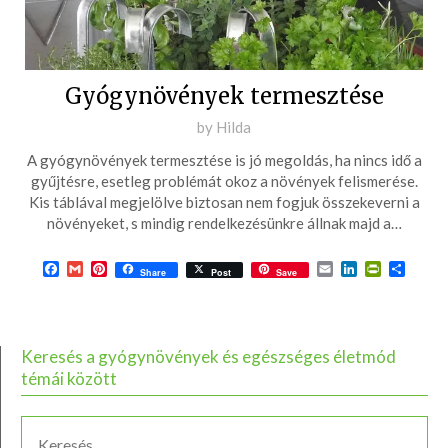
Gyógynövények termesztése
Posted
by
Hilda
on
A gyógynövények termesztése is jó megoldás, ha nincs idő a
2016-
gyűjtésre, esetleg problémát okoz a növények felismerése.
04-
Kis táblával megjelölve biztosan nem fogjuk összekeverni a
növényeket, s mindig rendelkezésünkre állnak majd a…
26
Facebook
Gmail
Pinterest
Email
LinkedIn
PrintFrie
Ossza
Share
Post
Save
meg
Keresés a gyógynövények és egészséges életmód
témái között