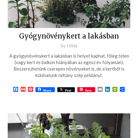
Gyógynövénykert a lakásban
Posted
by
Hilda
on
A gyógynövénykert a lakásban is helyet kaphat, főleg télen
2017-
(vagy kert és balkon hiányában az egész év folyamán).
09-
Beszerezhetünk cserepes növényeket is, de a kertből is
kiáshatunk néhány szép példányt.
30
Facebook
Gmail
Pinterest
Email
LinkedIn
PrintFrie
Ossza
Share
Post
Save
meg