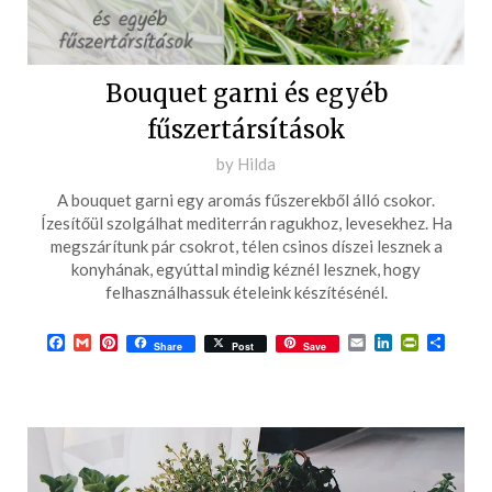
Bouquet garni és egyéb
fűszertársítások
Posted
by
Hilda
on
A bouquet garni egy aromás fűszerekből álló csokor.
2017-
Ízesítőül szolgálhat mediterrán ragukhoz, levesekhez. Ha
10-
megszárítunk pár csokrot, télen csinos díszei lesznek a
konyhának, egyúttal mindig kéznél lesznek, hogy
03
felhasználhassuk ételeink készítésénél.
Facebook
Gmail
Pinterest
Email
LinkedIn
PrintFrie
Ossza
Share
Post
Save
meg