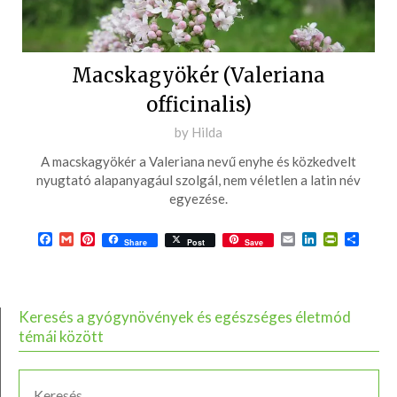
Macskagyökér (Valeriana
officinalis)
Posted
by
Hilda
on
A macskagyökér a Valeriana nevű enyhe és közkedvelt
2016-
nyugtató alapanyagául szolgál, nem véletlen a latin név
09-
egyezése.
06
Facebook
Gmail
Pinterest
Email
LinkedIn
PrintFrie
Ossza
Share
Post
Save
meg
Keresés a gyógynövények és egészséges életmód
témái között