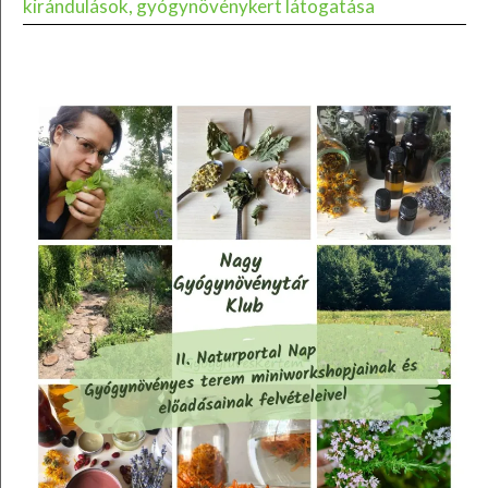
kirándulások, gyógynövénykert látogatása