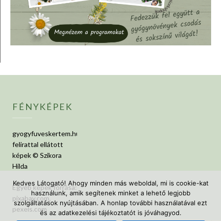
FÉNYKÉPEK
gyogyfuveskertem.hu
felirattal ellátott
képek © Szikora
Hilda
Kedves Látogató! Ahogy minden más weboldal, mi is cookie-kat
Egyéb képek forrása:
használunk, amik segítenek minket a lehető legjobb
pixabay.com,
szolgáltatások nyújtásában. A honlap további használatával ezt
pexels.com
és az adatkezelési tájékoztatót is jóváhagyod.