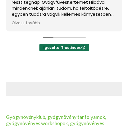
részt tegnap. GyógyfüvesKertemet Hildával
mindenkinek ajánlani tudom, ha feltöltődésre,
egyben tudásra vágyik kellemes környezetben.
Ha lehetne sokkal több csillagot adni, akkor azt
Olvass tovább
mind adnám.
Igazolta: Trustindex
Gyógynövényklub, gyógynövény tanfolyamok,
gyógynövényes workshopok, gyógynövényes