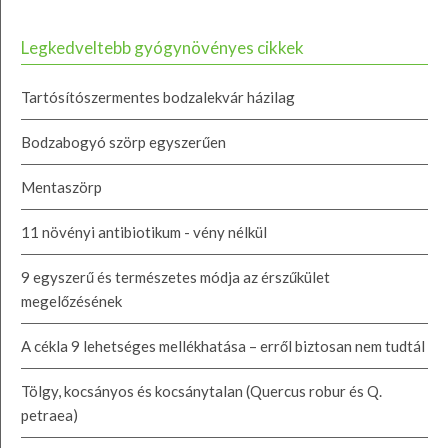
Legkedveltebb gyógynövényes cikkek
Tartósítószermentes bodzalekvár házilag
Bodzabogyó szörp egyszerűen
Mentaszörp
11 növényi antibiotikum - vény nélkül
9 egyszerű és természetes módja az érszűkület
megelőzésének
A cékla 9 lehetséges mellékhatása – erről biztosan nem tudtál
Tölgy, kocsányos és kocsánytalan (Quercus robur és Q.
petraea)