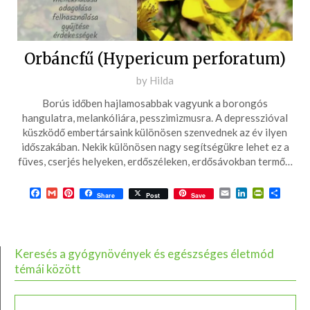
Orbáncfű (Hypericum perforatum)
Posted
by
Hilda
on
Borús időben hajlamosabbak vagyunk a borongós
2016-
hangulatra, melankóliára, pesszimizmusra. A depresszióval
05-
küszködő embertársaink különösen szenvednek az év ilyen
időszakában. Nekik különösen nagy segítségükre lehet ez a
30
füves, cserjés helyeken, erdőszéleken, erdősávokban termő…
Facebook
Gmail
Pinterest
Email
LinkedIn
PrintFrie
Ossza
Share
Post
Save
meg
Keresés a gyógynövények és egészséges életmód
témái között