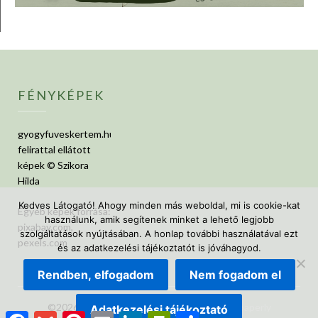
FÉNYKÉPEK
gyogyfuveskertem.hu
felirattal ellátott
képek © Szikora
Hilda
Kedves Látogató! Ahogy minden más weboldal, mi is cookie-kat
Egyéb képek forrása:
használunk, amik segítenek minket a lehető legjobb
pixabay.com,
szolgáltatások nyújtásában. A honlap további használatával ezt
pexels.com
és az adatkezelési tájékoztatót is jóváhagyod.
Rendben, elfogadom
Nem fogadom el
©2026 GyógyfüvesKertem
| Design:
Newspaperly
Adatkezelési tájékoztató
Facebook
Gmail
Pinterest
Email
LinkedIn
PrintFriendly
Ossza