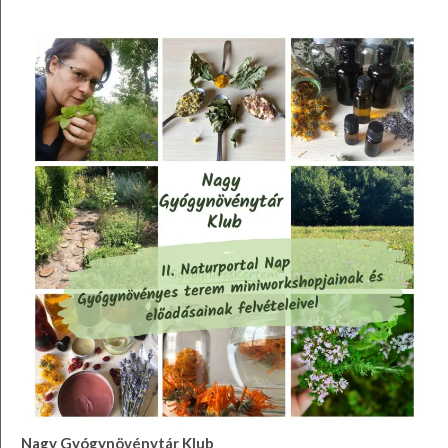
Nagy Gyógynövénytár Klub