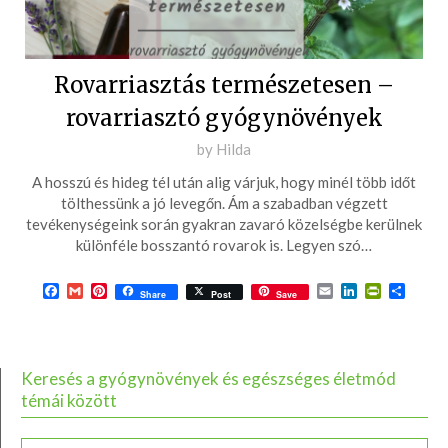
Rovarriasztás természetesen –
rovarriasztó gyógynövények
Posted
by
Hilda
on
A hosszú és hideg tél után alig várjuk, hogy minél több időt
2017-
tölthessünk a jó levegőn. Ám a szabadban végzett
06-
tevékenységeink során gyakran zavaró közelségbe kerülnek
különféle bosszantó rovarok is. Legyen szó…
04
Facebook
Gmail
Pinterest
Email
LinkedIn
PrintFrie
Ossza
Share
Post
Save
meg
Keresés a gyógynövények és egészséges életmód
témái között