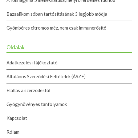
A fokhagyma 5 mellékhatása, melyről érdemes tudnod
Bazsalikom sóban tartósításának 3 legjobb módja
Gyömbéres citromos méz, nem csak immunerősítő
Oldalak
Adatkezelési tájékoztató
Általános Szerződési Feltételek (ÁSZF)
Elállás a szerződéstől
Gyógynövényes tanfolyamok
Kapcsolat
Rólam