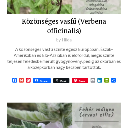
Közönséges vasfű (Verbena
officinalis)
Posted
by
Hilda
on
A közönséges vasfű szinte egész Európában, Észak-
2018-
Amerikában és Elő-Ázsiában is előfordul, mégis szinte
01-
teljesen feledésbe merült gyógynövény, pedig az ókorban és
a középkorban nagy becsben tartották.
02
Facebook
Gmail
Pinterest
Email
LinkedIn
PrintFrie
Ossza
Share
Post
Save
meg