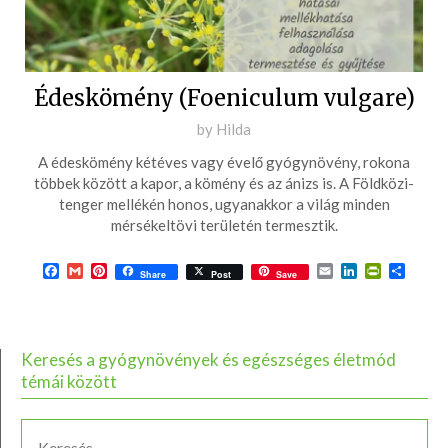
Édeskömény (Foeniculum vulgare)
Posted
by
Hilda
on
A édeskömény kétéves vagy évelő gyógynövény, rokona
2017-
többek között a kapor, a kömény és az ánizs is. A Földközi-
06-
tenger mellékén honos, ugyanakkor a világ minden
mérsékeltövi területén termesztik.
18
Facebook
Gmail
Pinterest
Email
LinkedIn
PrintFrie
Ossza
Share
Post
Save
meg
Keresés a gyógynövények és egészséges életmód
témái között