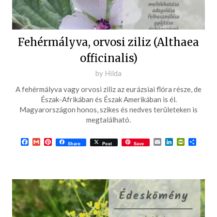
Fehérmályva, orvosi ziliz (Althaea
officinalis)
Posted
by
Hilda
on
A fehérmályva vagy orvosi ziliz az eurázsiai flóra része, de
2017-
Észak-Afrikában és Észak Amerikában is él.
07-
Magyarországon honos, szikes és nedves területeken is
megtalálható.
15
Facebook
Gmail
Pinterest
Email
LinkedIn
PrintFrie
Ossza
Share
Post
Save
meg