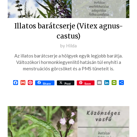
Illatos barátcserje (Vitex agnus-
castus)
Posted
by
Hilda
on
Az illatos barátcserje a hölgyek egyik legjobb barátja.
2022-
Változókori hormonkiegyenlítő hatásán túl enyhíti a
01-
menstruációs görcsöket és a PMS tüneteit is.
17
Facebook
Gmail
Pinterest
Email
LinkedIn
PrintFrie
Ossza
Share
Post
Save
meg