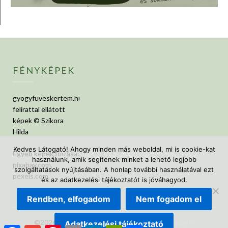
FÉNYKÉPEK
gyogyfuveskertem.hu
felirattal ellátott
képek © Szikora
Hilda
Kedves Látogató! Ahogy minden más weboldal, mi is cookie-kat
Egyéb képek forrása:
használunk, amik segítenek minket a lehető legjobb
pixabay.com,
szolgáltatások nyújtásában. A honlap további használatával ezt
pexels.com
és az adatkezelési tájékoztatót is jóváhagyod.
Rendben, elfogadom
Nem fogadom el
©2026 GyógyfüvesKertem
| Design:
Newspaperly
Adatkezelési tájékoztató