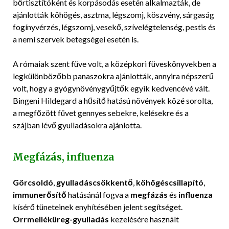
bőrtisztítóként és korpásodás esetén alkalmazták, de
ajánlották köhögés, asztma, légszomj, köszvény, sárgaság
fogínyvérzés, légszomj, vesekő, szívelégtelenség, pestis és
a nemi szervek betegségei esetén is.
A rómaiak szent füve volt, a középkori füveskönyvekben a
legkülönbözőbb panaszokra ajánlották, annyira népszerű
volt, hogy a gyógynövénygyűjtők egyik kedvencévé vált.
Bingeni Hildegard a hűsítő hatású növények közé sorolta,
a megfőzött füvet gennyes sebekre, kelésekre és a
szájban lévő gyulladásokra ajánlotta.
Megfázás, influenza
Görcsoldó
,
gyulladáscsökkentő
,
köhögéscsillapító
,
immunerősítő
hatásánál fogva a
megfázás
és
influenza
kísérő tüneteinek enyhítésében jelent segítséget.
Orrmelléküreg-gyulladás
kezelésére használt