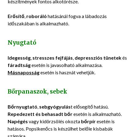
készítmények fontos alkotórésze.
Erősítő
,
roboráló
hatásánál fogva a lábadozás
időszakában is alkalmazható.
Nyugtató
Idegesség
,
stresszes fejfájás
,
depressziós tünetek
és
fáradtság
esetén is javasolható alkalmazása.
Másnaposság
esetén is hasznát vehetjük.
Bőrpanaszok, sebek
Bőrnyugtató
,
sebgyógyulás
t elősegítő hatású.
Repedezett és behasadt bőr
esetén is alkalmazható.
Napégés
vagy kidörzsölés okozta
bőrpír
esetén is
hatásos. Popsikenőcs is készülhet belőle kisbabák
számára.