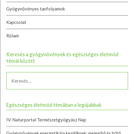
Gyógynövényes tanfolyamok
Kapcsolat
Rólam
Keresés a gyógynövények és egészséges életmód
témái között
Egészséges életmód témában a legújabbak
IV. Naturportal Természetgyógyász Nap
Gyógynövények energetikája kezdőknek: melegítő és hűtő