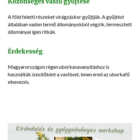
Közönséges vasfű gyűjtése
A föld feletti részeket virágzáskor gyűjtjük. A gyűjtést
általában vadon termő állományokból végzik, termesztett
állományai igen ritkák.
Érdekesség
Magyarországon régen uborkasavanyításhoz is
használták ízesítőként a vasfüvet, innen ered az uborkafű
elnevezés.