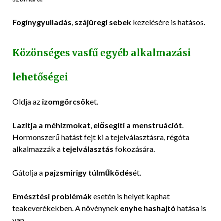
Fogínygyulladás
,
szájüregi sebek
kezelésére is hatásos.
Közönséges vasfű egyéb alkalmazási
lehetőségei
Oldja az
izomgörcsök
et.
Lazítja a méhizmokat
,
elősegíti a menstruációt
.
Hormonszerű hatást fejt ki a tejelválasztásra, régóta
alkalmazzák a
tejelválasztás
fokozására.
Gátolja a
pajzsmirigy túlműködés
ét.
Emésztési problémák
esetén is helyet kaphat
teakeverékekben. A növénynek
enyhe hashajtó
hatása is
van.