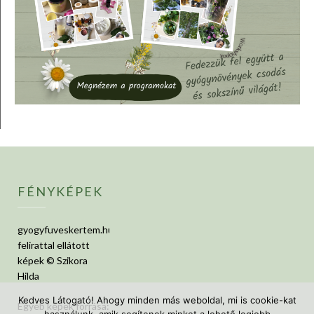
FÉNYKÉPEK
gyogyfuveskertem.hu
felirattal ellátott
képek © Szikora
Hilda
Kedves Látogató! Ahogy minden más weboldal, mi is cookie-kat
Egyéb képek forrása: