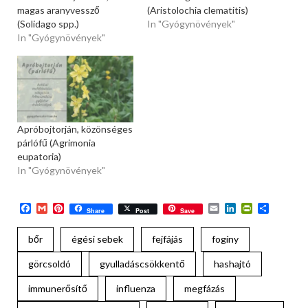
magas aranyvessző
(Aristolochia clematitis)
(Solidago spp.)
In "Gyógynövények"
In "Gyógynövények"
Apróbojtorján, közönséges
párlófű (Agrimonia
eupatoria)
In "Gyógynövények"
Facebook
Gmail
Pinterest
Email
LinkedIn
PrintFriend
Ossza
Share
Post
Save
meg
bőr
égési sebek
fejfájás
fogíny
görcsoldó
gyulladáscsökkentő
hashajtó
immunerősítő
influenza
megfázás