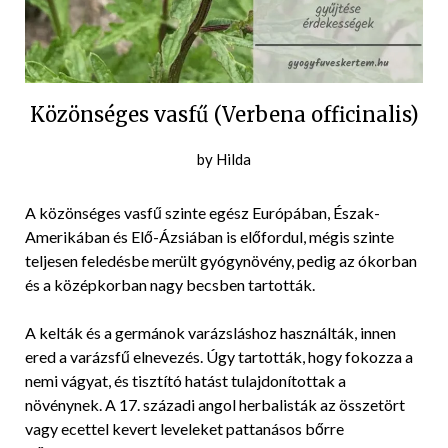
Közönséges vasfű (Verbena officinalis)
Posted
by
Hilda
on
2018-
A közönséges vasfű szinte egész Európában, Észak-
01-
Amerikában és Elő-Ázsiában is előfordul, mégis szinte
02
teljesen feledésbe merült gyógynövény, pedig az ókorban
és a középkorban nagy becsben tartották.
A kelták és a germánok varázsláshoz használták, innen
ered a varázsfű elnevezés. Úgy tartották, hogy fokozza a
nemi vágyat, és tisztító hatást tulajdonítottak a
növénynek. A 17. századi angol herbalisták az összetört
vagy ecettel kevert leveleket pattanásos bőrre