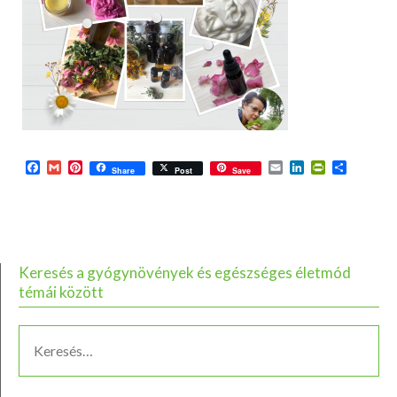
Facebook
Gmail
Pinterest
Email
LinkedIn
PrintFriend
Ossza
Share
Post
Save
meg
Keresés a gyógynövények és egészséges életmód
témái között