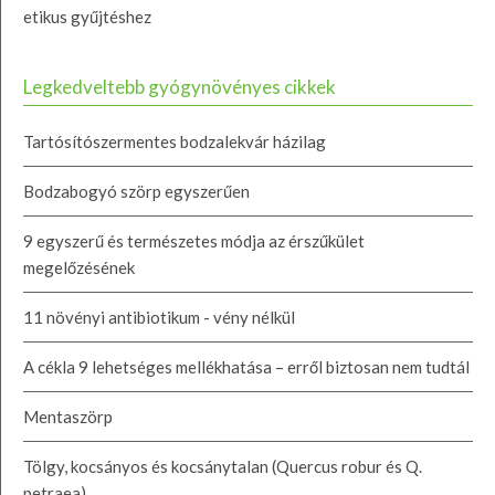
etikus gyűjtéshez
Legkedveltebb gyógynövényes cikkek
Tartósítószermentes bodzalekvár házilag
Bodzabogyó szörp egyszerűen
9 egyszerű és természetes módja az érszűkület
megelőzésének
11 növényi antibiotikum - vény nélkül
A cékla 9 lehetséges mellékhatása – erről biztosan nem tudtál
Mentaszörp
Tölgy, kocsányos és kocsánytalan (Quercus robur és Q.
petraea)