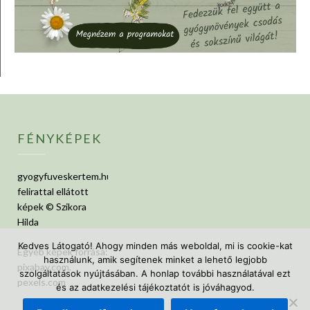
FÉNYKÉPEK
gyogyfuveskertem.hu
felirattal ellátott
képek © Szikora
Hilda
Kedves Látogató! Ahogy minden más weboldal, mi is cookie-kat
Egyéb képek forrása:
használunk, amik segítenek minket a lehető legjobb
pixabay.com,
szolgáltatások nyújtásában. A honlap további használatával ezt
pexels.com
és az adatkezelési tájékoztatót is jóváhagyod.