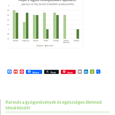
Facebook
Gmail
Pinterest
Email
LinkedIn
PrintFriend
Ossza
Share
Post
Save
meg
Keresés a gyógynövények és egészséges életmód
témái között