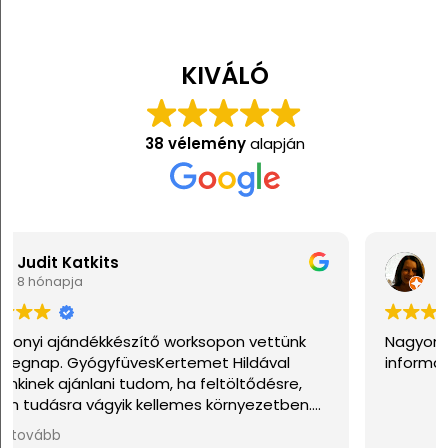
KIVÁLÓ
38 vélemény
alapján
Anita Kis
1 éve
Nagyon jól éreztem magam. Sok hasznos
információval gazdagodtam. Köszönöm!