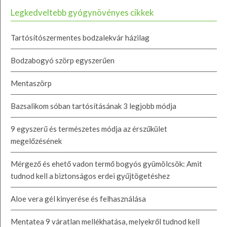
Legkedveltebb gyógynövényes cikkek
Tartósítószermentes bodzalekvár házilag
Bodzabogyó szörp egyszerűen
Mentaszörp
Bazsalikom sóban tartósításának 3 legjobb módja
9 egyszerű és természetes módja az érszűkület
megelőzésének
Mérgező és ehető vadon termő bogyós gyümölcsök: Amit
tudnod kell a biztonságos erdei gyűjtögetéshez
Aloe vera gél kinyerése és felhasználása
Mentatea 9 váratlan mellékhatása, melyekről tudnod kell