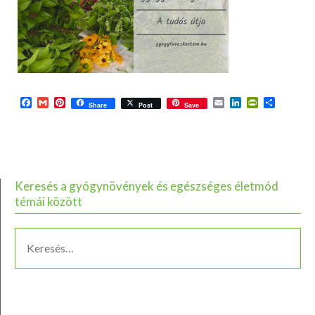
Facebook
Gmail
Pinterest
Email
LinkedIn
PrintFriend
Ossza
Share
Post
Save
meg
Keresés a gyógynövények és egészséges életmód
témái között