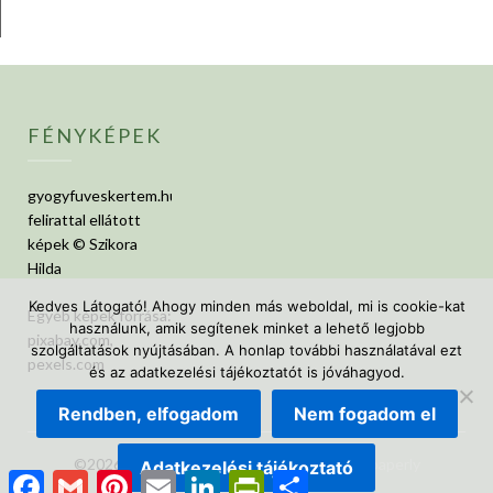
FÉNYKÉPEK
gyogyfuveskertem.hu
felirattal ellátott
képek © Szikora
Hilda
Kedves Látogató! Ahogy minden más weboldal, mi is cookie-kat
Egyéb képek forrása:
használunk, amik segítenek minket a lehető legjobb
pixabay.com,
szolgáltatások nyújtásában. A honlap további használatával ezt
pexels.com
és az adatkezelési tájékoztatót is jóváhagyod.
Rendben, elfogadom
Nem fogadom el
©2026 GyógyfüvesKertem
| Design:
Newspaperly
Adatkezelési tájékoztató
Facebook
Gmail
Pinterest
Email
LinkedIn
PrintFriendly
Ossza
WordPress Theme