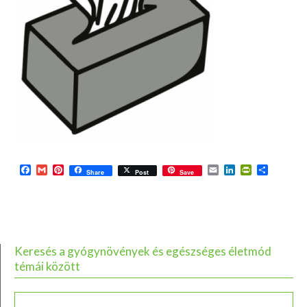
Facebook
Gmail
Pinterest
Email
LinkedIn
PrintFriend
Ossza
Share
Post
Save
meg
Keresés a gyógynövények és egészséges életmód
témái között