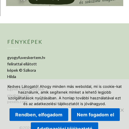
FÉNYKÉPEK
gyogyfuveskertem.hu
felirattal ellátott
képek © Szikora
Hilda
Kedves Látogató! Ahogy minden más weboldal, mi is cookie-kat
Egyéb képek forrása:
használunk, amik segítenek minket a lehető legjobb
pixabay.com,
szolgáltatások nyújtásában. A honlap további használatával ezt
pexels.com
és az adatkezelési tájékoztatót is jóváhagyod.
Rendben, elfogadom
Nem fogadom el
©2026 GyógyfüvesKertem
| Design:
Newspaperly
Adatkezelési tájékoztató