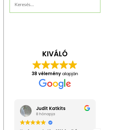
KIVÁLÓ
38 vélemény
alapján
Anita Kis
K
1 éve
1