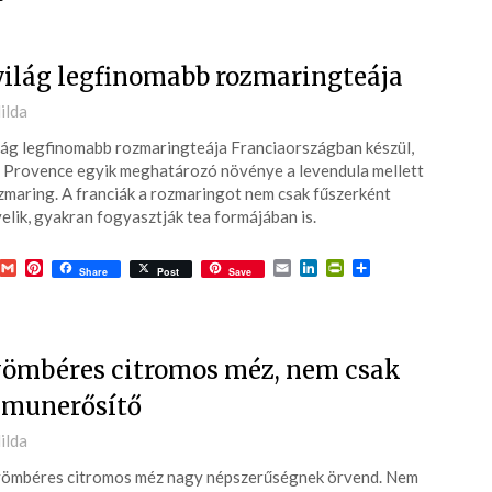
világ legfinomabb rozmaringteája
ted
ilda
lág legfinomabb rozmaringteája Franciaországban készül,
7-
 Provence egyik meghatározó növénye a levendula mellett
zmaring. A franciák a rozmaringot nem csak fűszerként
elik, gyakran fogyasztják tea formájában is.
acebook
Gmail
Pinterest
Email
LinkedIn
PrintFriendly
Ossza
Share
Post
Save
meg
ömbéres citromos méz, nem csak
munerősítő
Judit Katkits
8 hónapja
ted
ilda
ömbéres citromos méz nagy népszerűségnek örvend. Nem