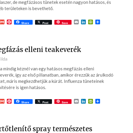
7-
Karácsonyi ajándékkészítő
aszer, de megfázásos tünetek esetén nagyon hatásos, és
worksopon vettünk részt
b területeken is bevethető.
tegnap. GyógyfüvesKertem
Hildával mindenkinek ajánlan
acebook
Gmail
Pinterest
Email
LinkedIn
PrintFriendly
Ossza
Share
Post
Save
tudom, ha feltöltődésre,
meg
Olvass tovább
egyben tudásra vágyik kell
környezetben. Ha lehetne so
több csillagot adni, akkor az
gfázás elleni teakeverék
mind adnám.
ted
ilda
ha mindig kéznél van egy hatásos megfázás elleni
7-
everék, így az első pillanatban, amikor érezzük az árulkodó
ket, máris megkezdhetjük a kúrát. Influenza tüneteinek
ítésére is igen hatásos.
acebook
Gmail
Pinterest
Email
LinkedIn
PrintFriendly
Ossza
Share
Post
Save
meg
rtőtlenítő spray természetes