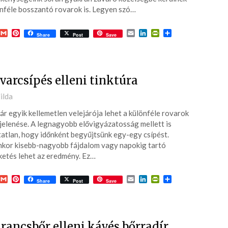
nféle bosszantó rovarok is. Legyen szó…
acebook
Gmail
Pinterest
Email
LinkedIn
PrintFriendly
Ossza
Share
Post
Save
meg
varcsípés elleni tinktúra
ted
ilda
ár egyik kellemetlen velejárója lehet a különféle rovarok
7-
elenése. A legnagyobb elővigyázatosság mellett is
atlan, hogy időnként begyűjtsünk egy-egy csípést.
nkor kisebb-nagyobb fájdalom vagy napokig tartó
ketés lehet az eredmény. Ez…
acebook
Gmail
Pinterest
Email
LinkedIn
PrintFriendly
Ossza
Share
Post
Save
meg
rancsbőr elleni kávés bőrradír