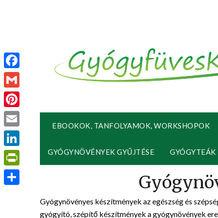
Facebook
Gmail
Pinterest
EBOOKOK, TANFOLYAMOK, WORKSHOPOK
Email
GYÓGYNÖVÉNYEK GYŰJTÉSE
GYÓGYTEÁK
LinkedIn
PrintFriendly
Ossza
Gyógynövényes készítmények az egészség és szépség
meg
gyógyító, szépítő készítmények a gyógynövények erej