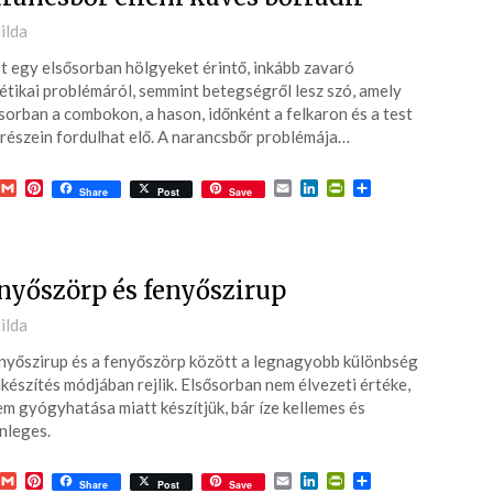
ted
ilda
 egy elsősorban hölgyeket érintő, inkább zavaró
7-
étikai problémáról, semmint betegségről lesz szó, amely
sorban a combokon, a hason, időnként a felkaron és a test
részein fordulhat elő. A narancsbőr problémája…
acebook
Gmail
Pinterest
Email
LinkedIn
PrintFriendly
Ossza
Share
Post
Save
meg
nyőszörp és fenyőszirup
ted
ilda
nyőszirup és a fenyőszörp között a legnagyobb különbség
6-
lkészítés módjában rejlik. Elsősorban nem élvezeti értéke,
m gyógyhatása miatt készítjük, bár íze kellemes és
nleges.
acebook
Gmail
Pinterest
Email
LinkedIn
PrintFriendly
Ossza
Share
Post
Save