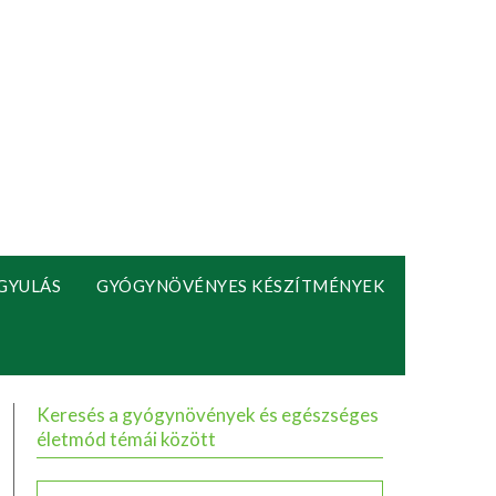
GYULÁS
GYÓGYNÖVÉNYES KÉSZÍTMÉNYEK
Keresés a gyógynövények és egészséges
életmód témái között