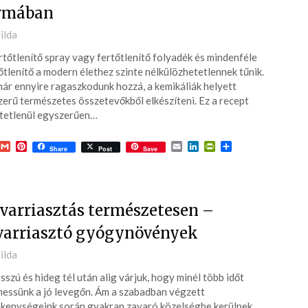
rmában
ted
ilda
rtőtlenítő spray vagy fertőtlenítő folyadék és mindenféle
7-
őtlenítő a modern élethez szinte nélkülözhetetlennek tűnik.
ár ennyire ragaszkodunk hozzá, a kemikáliák helyett
zerű természetes összetevőkből elkészíteni. Ez a recept
tetlenül egyszerűen…
acebook
Gmail
Pinterest
Email
LinkedIn
PrintFriendly
Ossza
Share
Post
Save
meg
varriasztás természetesen –
varriasztó gyógynövények
ted
ilda
sszú és hideg tél után alig várjuk, hogy minél több időt
7-
hessünk a jó levegőn. Ám a szabadban végzett
kenységeink során gyakran zavaró közelségbe kerülnek