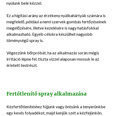
nyúlunk bele kézzel.
Ez a hígítási arány az érzékeny nyálkahártyák számára is
megfelelő, például a nemi szervek gombás fertőzéseinek
megelőzésére, illetve kezelésére is nagy hatásfokkal
alkalmazható. Egyéb célokra készülhet nagyobb
töménységű spray is.
Végezzünk bőrpróbát, ha az alkalmazás során mégis
irritáció lépne fel, tiszta vízzel alaposan mossuk le az
érintett testrészt.
Fertőtlenítő spray alkalmazása
Kézfertőtlenítéshez fújjunk vagy öntsünk a tenyerünkbe
egy kevés folyadékot, majd kenjük szét a kézfejünkön.