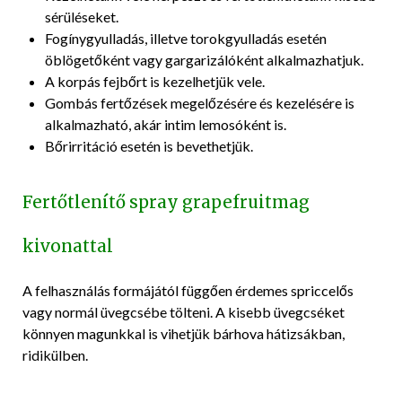
sérüléseket.
Fogínygyulladás, illetve torokgyulladás esetén
öblögetőként vagy gargarizálóként alkalmazhatjuk.
A korpás fejbőrt is kezelhetjük vele.
Gombás fertőzések megelőzésére és kezelésére is
alkalmazható, akár intim lemosóként is.
Bőrirritáció esetén is bevethetjük.
Fertőtlenítő spray grapefruitmag
kivonattal
A felhasználás formájától függően érdemes spriccelős
vagy normál üvegcsébe tölteni. A kisebb üvegcséket
könnyen magunkkal is vihetjük bárhova hátizsákban,
ridikülben.