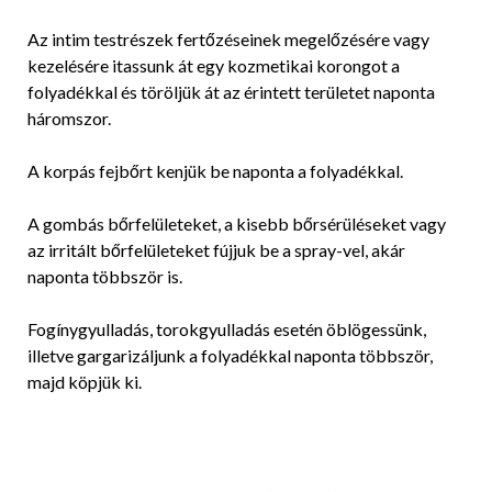
Az intim testrészek fertőzéseinek megelőzésére vagy
kezelésére itassunk át egy kozmetikai korongot a
folyadékkal és töröljük át az érintett területet naponta
háromszor.
A korpás fejbőrt kenjük be naponta a folyadékkal.
A gombás bőrfelületeket, a kisebb bőrsérüléseket vagy
az irritált bőrfelületeket fújjuk be a spray-vel, akár
naponta többször is.
Fogínygyulladás, torokgyulladás esetén öblögessünk,
illetve gargarizáljunk a folyadékkal naponta többször,
majd köpjük ki.