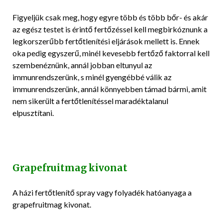
Figyeljük csak meg, hogy egyre több és több bőr- és akár
az egész testet is érintő fertőzéssel kell megbirkóznunk a
legkorszerűbb fertőtlenítési eljárások mellett is. Ennek
oka pedig egyszerű, minél kevesebb fertőző faktorral kell
szembenéznünk, annál jobban eltunyul az
immunrendszerünk, s minél gyengébbé válik az
immunrendszerünk, annál könnyebben támad bármi, amit
nem sikerült a fertőtlenítéssel maradéktalanul
elpusztítani.
Grapefruitmag kivonat
A házi fertőtlenítő spray vagy folyadék hatóanyaga a
grapefruitmag kivonat.