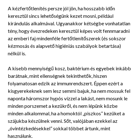
A kézfertőtlenítés persze jól jön, ha hosszabb időn
keresztül sincs lehetőségünk kezet mosni, például
kirándulás alkalmával. Ugyanakkor kétségbe vonhatatlan
tény, hogy évezredeken keresztül képes volt fennmaradni
az emberi faj mindenféle fertőtlenítőszerek (és sokszor
kézmosás és alapvető higiéniás szabályok betartása)
nélkül is.
A kisebb mennyiségű kosz, baktérium és egyebek inkább
barátnak, mint ellenségnek tekinthetők, hiszen
folyamatosan edzik az immunrendszert. Éppen ezért a
kisgyerekeknek sem lesz semmi bajuk, ha nem mossuk fel
naponta háromszor hypós vízzel a lakást, nem mosunk le
minden porszemet a kezükről, és nem lépünk közbe
minden alkalommal, ha a homoktól „piszkos” kezüket a
szájukba készülnek venni. Sőt, valójában ezekkel az
„óvintézkedésekkel” sokkal többet ártunk, mint
használunk.