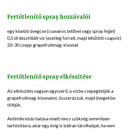
Fertőtlenítő spray hozzávalói
egy kisebb üvegcse (csavaros tetővel vagy spray fejjel)
0,5 dl desztillált víz (esetleg forralt, majd lehűtött csapvíz)
20-30 csepp grapefruitmag-kivonat
Fertőtlenítő spray elkészítése
Az elkészítés nagyon egyszerű, a vízbe csepegtetjük a
grapefruitmag-kivonatot, összerázzuk, majd üvegekbe
töltjük.
Antimikrobás hatása miatt nincs szükség semmilyen
tartósításra, akár egy évig is bátran tárolhatjuk, ha nem