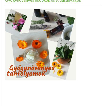
Gyógynövényes ebookok és tudásanyagok