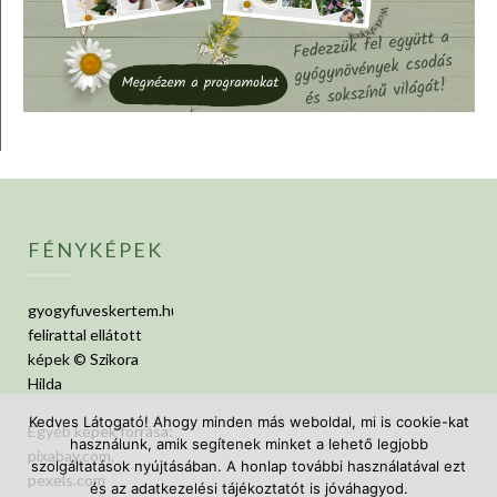
FÉNYKÉPEK
gyogyfuveskertem.hu
felirattal ellátott
képek © Szikora
Hilda
Kedves Látogató! Ahogy minden más weboldal, mi is cookie-kat
Egyéb képek forrása:
használunk, amik segítenek minket a lehető legjobb
pixabay.com,
szolgáltatások nyújtásában. A honlap további használatával ezt
pexels.com
és az adatkezelési tájékoztatót is jóváhagyod.