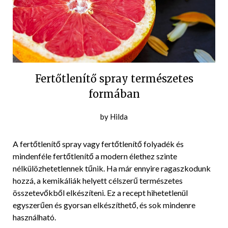
Fertőtlenítő spray természetes
formában
Posted
by
Hilda
on
2017-
A fertőtlenítő spray vagy fertőtlenítő folyadék és
07-
mindenféle fertőtlenítő a modern élethez szinte
25
nélkülözhetetlennek tűnik. Ha már ennyire ragaszkodunk
hozzá, a kemikáliák helyett célszerű természetes
összetevőkből elkészíteni. Ez a recept hihetetlenül
egyszerűen és gyorsan elkészíthető, és sok mindenre
használható.