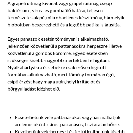
A grapefruitmag kivonat vagy grapefruitmag csepp
baktérium-, vírus- és gombaölő hatású, teljesen
természetes alapú, mikrobaellenes készítmény, bármelyik
bioboltban beszerezhető és a legtöbb patika is árusítja.
Egyes panaszok esetén töményen is alkalmazható,
jellemzően közvetlenül a pattanásokra, herpeszre, illetve
közvetlenül a gombás körömre. Egyéb esetekben
szükséges kisebb-nagyobb mértékben felhígítani.
Nyálkahártyákra és sebekre csak erősen hígított
formában alkalmazható, mert tömény formában égő,
csípő érzést hagy maga után, helyi irritációt és
bőrgyulladást idézhet elő.
Ecsetelhetünk vele pattanásokat vagy használhatjuk
arclemosóként zsíros, pattanásos, tisztátalan bőrre.
Kezelhetünk vele herpeszt és fertőtleníthetünk kisebb