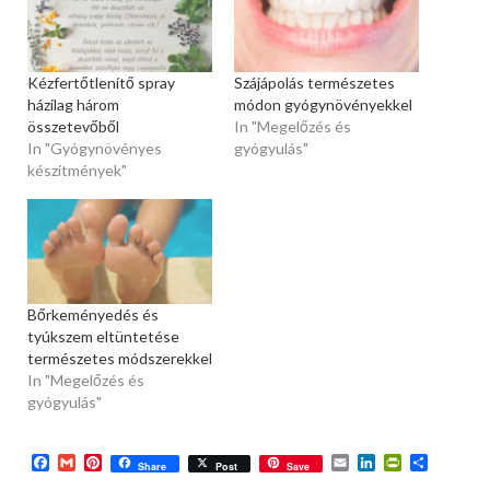
Kézfertőtlenítő spray
Szájápolás természetes
házilag három
módon gyógynövényekkel
összetevőből
In "Megelőzés és
In "Gyógynövényes
gyógyulás"
készítmények"
Bőrkeményedés és
tyúkszem eltüntetése
természetes módszerekkel
In "Megelőzés és
gyógyulás"
Facebook
Gmail
Pinterest
Email
LinkedIn
PrintFriend
Ossza
Share
Post
Save
meg