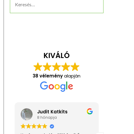
KIVÁLÓ
38 vélemény
alapján
Katkits
Anita Kis
pja
1 éve