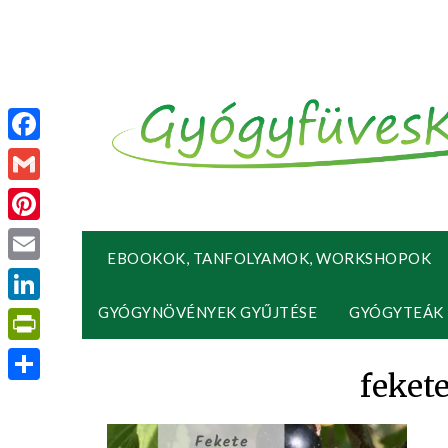
Facebook
Gmail
Pinterest
EBOOKOK, TANFOLYAMOK, WORKSHOPOK
Email
GYÓGYNÖVÉNYEK GYŰJTÉSE
GYÓGYTEÁK
LinkedIn
PrintFriendly
feket
Ossza
meg