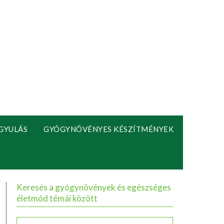
GYULÁS
GYÓGYNÖVÉNYES KÉSZÍTMÉNYEK
Keresés a gyógynövények és egészséges
életmód témái között