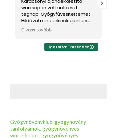
ándékkészítő
Nagyon jól éreztem magam.
tünk részt
Sok hasznos információval
yfüvesKertemet
gazdagodtam. Köszönöm!
nkinek ajánlani
töltődésre,
a vágyik kellemes
 Ha lehetne sokkal
 adni, akkor azt
Igazolta: Trustindex
Gyógynövényklub, gyógynövény
tanfolyamok, gyógynövényes
workshopok, gyógynövényes