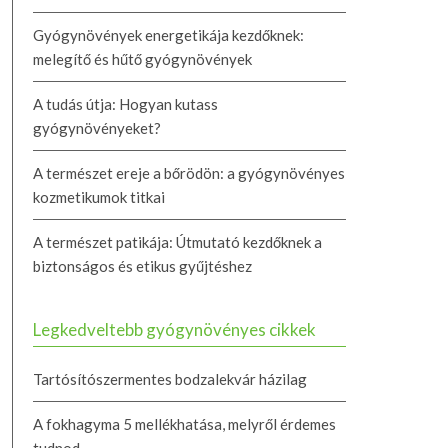
Gyógynövények energetikája kezdőknek:
melegítő és hűtő gyógynövények
A tudás útja: Hogyan kutass
gyógynövényeket?
A természet ereje a bőrödön: a gyógynövényes
kozmetikumok titkai
A természet patikája: Útmutató kezdőknek a
biztonságos és etikus gyűjtéshez
Legkedveltebb gyógynövényes cikkek
Tartósítószermentes bodzalekvár házilag
A fokhagyma 5 mellékhatása, melyről érdemes
tudnod