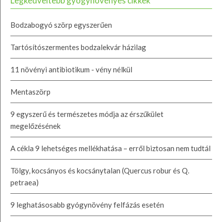
Legkedveltebb gyógynövényes cikkek
Bodzabogyó szörp egyszerűen
Tartósítószermentes bodzalekvár házilag
11 növényi antibiotikum - vény nélkül
Mentaszörp
9 egyszerű és természetes módja az érszűkület
megelőzésének
A cékla 9 lehetséges mellékhatása – erről biztosan nem tudtál
Tölgy, kocsányos és kocsánytalan (Quercus robur és Q.
petraea)
9 leghatásosabb gyógynövény felfázás esetén