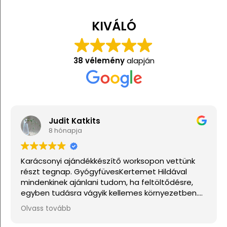
KIVÁLÓ
38 vélemény
alapján
Judit Katkits
8 hónapja
Karácsonyi ajándékkészítő worksopon vettünk
részt tegnap. GyógyfüvesKertemet Hildával
mindenkinek ajánlani tudom, ha feltöltődésre,
egyben tudásra vágyik kellemes környezetben.
Ha lehetne sokkal több csillagot adni, akkor azt
Olvass tovább
mind adnám.