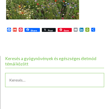
Facebook
Gmail
Pinterest
Email
LinkedIn
PrintFriend
Ossza
Share
Post
Save
meg
Keresés a gyógynövények és egészséges életmód
témái között