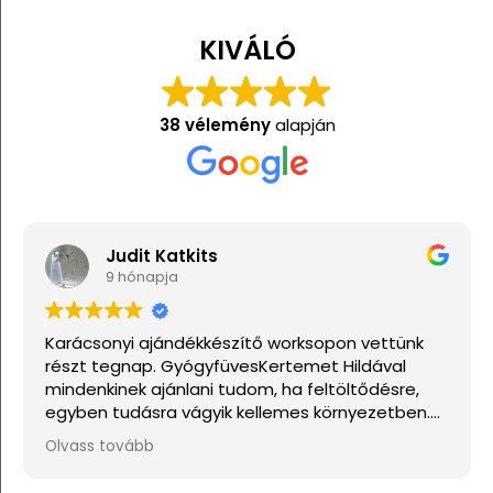
KIVÁLÓ
38 vélemény
alapján
Judit Katkits
9 hónapja
Karácsonyi ajándékkészítő worksopon vettünk
részt tegnap. GyógyfüvesKertemet Hildával
mindenkinek ajánlani tudom, ha feltöltődésre,
egyben tudásra vágyik kellemes környezetben.
Ha lehetne sokkal több csillagot adni, akkor azt
Olvass tovább
mind adnám.