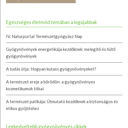
Egészséges életmód témában a legújabbak
IV. Naturportal Természetgyógyász Nap
Gyógynövények energetikája kezdőknek: melegítő és hűtő
gyógynövények
A tudás útja: Hogyan kutass gyógynövényeket?
A természet ereje a bőrödön: a gyógynövényes
kozmetikumok titkai
A természet patikája: Útmutató kezdőknek a biztonságos és
etikus gyűjtéshez
Legkedveltebb gyógynövényes cikkek