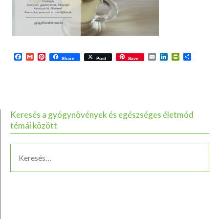
Facebook
Gmail
Pinterest
Email
LinkedIn
PrintFriend
Ossza
Share
Post
Save
meg
Keresés a gyógynövények és egészséges életmód
témái között