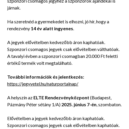
szponzori csomagos jegyhez a szponzorok ajándékai is
járnak.
Ha szeretnéd a gyermekedet is elhozni, jó hír, hogy a
rendezvény
14 év alatt ingyenes
.
A jegyek elővételben kedvezőbb áron kaphatóak.
Szponzori csomagos jegyek csak elővételben válthatóak.
A tavalyi évben a szponzori csomagban 20.000 Ft feletti
értékű termék volt megtalálható.
További információk és jelentkezés:
https://jegyvetel.hu/naturportalnap/
A helyszín az
ELTE Rendezvényközpont
(Budapest,
Pázmány Péter sétány 1/A)
2025. június 7-én
, szombaton.
Elővételben a jegyek kedvezőbb áron kaphatóak.
Szponzori csomagos jegyek csak elővételben kaphatóak.