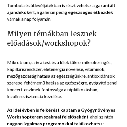
Tombola és útlevéljátékban is részt vehetsz a
garantált
ajándékok
ért, a galérián pedig
egészséges étkezdék
várnak a nap folyamán.
Milyen témákban lesznek
előadások/workshopok?
Mikrobiom, szív a test és a lélek tükre, mikrokeringés,
kapillárisrendszer, életenergia növelése, vitaminok,
mezőgazdaság hatása az egészségünkre, antioxidánsok
szerepe, fehérnemű hatása az egészségre, gyógyító zenei
koncert, enzimek fontossága a táplálkozásban,
inzulinrezisztencia kezelése.
Az idei évben is felkérést kaptam a Gyógynövényes
Workshopterem szakmai felelőseként
, ahol szintén
nagyon izgalmas programokkal találkozhatsz
: