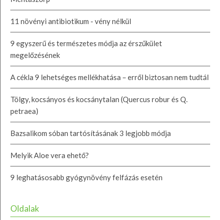
11 növényi antibiotikum - vény nélkül
9 egyszerű és természetes módja az érszűkület
megelőzésének
A cékla 9 lehetséges mellékhatása – erről biztosan nem tudtál
Tölgy, kocsányos és kocsánytalan (Quercus robur és Q.
petraea)
Bazsalikom sóban tartósításának 3 legjobb módja
Melyik Aloe vera ehető?
9 leghatásosabb gyógynövény felfázás esetén
Oldalak