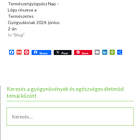
Természetgyógyász Nap –
Légy részese a
Természetes
Gyógyulásnak 2024. június
2-án
In "Blog"
Facebook
Gmail
Pinterest
Email
LinkedIn
PrintFriend
Ossza
Share
Post
Save
meg
Keresés a gyógynövények és egészséges életmód
témái között