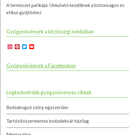
A természet patikája: Útmutató kezdőknek a biztonságos és
etikus gyűjtéshez
Gyógynövények a közösségi médiában
Instagram
Pinterest
Twitter
YouTube
Channel
Gyógynövények a Facebookon
Legkedveltebb gyógynövényes cikkek
Bodzabogyó szörp egyszerűen
Tartósítószermentes bodzalekvár házilag
Mentaszörp