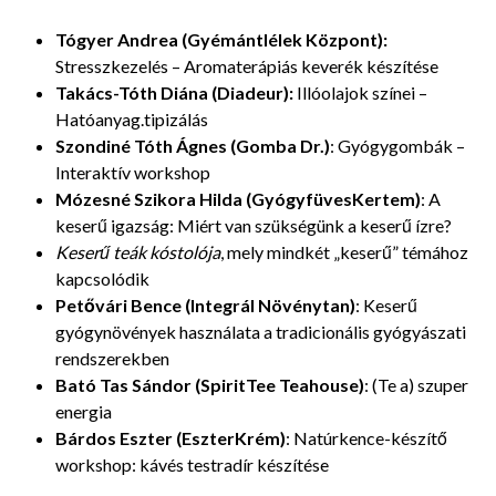
Tógyer Andrea (Gyémántlélek Központ):
Stresszkezelés – Aromaterápiás keverék készítése
Takács-Tóth Diána (Diadeur):
Illóolajok színei –
Hatóanyag.tipizálás
Szondiné Tóth Ágnes (Gomba Dr.)
: Gyógygombák –
Interaktív workshop
Mózesné Szikora Hilda (GyógyfüvesKertem)
: A
keserű igazság: Miért van szükségünk a keserű ízre?
Keserű teák kóstolója
, mely mindkét „keserű” témához
kapcsolódik
Petővári Bence (Integrál Növénytan)
: Keserű
gyógynövények használata a tradicionális gyógyászati
rendszerekben
Bató Tas Sándor (SpiritTee Teahouse)
: (Te a) szuper
energia
Bárdos Eszter (EszterKrém)
: Natúrkence-készítő
workshop: kávés testradír készítése