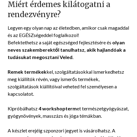
Miért érdemes kilátogatni a
rendezvényre?
Legyen egy olyan nap az életedben, amikor csak magaddal
és az EGÉSZségeddel foglalkozol!
Befektethetsz a saját egészséged fejlesztésére és
olyan
neves szakemberektől tanulhatsz, akik hajlandóak a
tudásukat megosztani Veled
.
Remek termékek
kel, szolgáltatásokkal ismerkedhetsz
meg kiállítók révén, vagy ismerős termékek,
szolgáltatások kiállítóival veheted fel személyesen a
kapcsolatot.
Kipróbálhatsz
4 workshopterm
et természetgyógyászat,
gyógynövények, masszázs és jóga témákban.
A készlet erejéig szponzori jegyet is vásárolhatsz. A