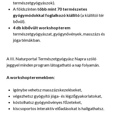
természetgyógyászok).
A földszinten
több mint 70 természetes
gyógymódokkal foglalkozó kiállító
(a kiállítói tér
bővül).
4 db kibővült workshopterem
természetgyógyászat, gyógynövények, masszázs és
jóga témákban.
A III. Naturportal Természetgyógyász Napra szóló
jeggyel minden program látogatható a nap folyamán.
A workshopteremekben:
igénybe vehetsz masszázskezeléseket,
végezhetsz gyógyító jóga- és légzőgyakorlatokat,
kóstolhatsz gyógynövényes főzeteket,
kiscsoportos interaktív előadásokat is hallgathatsz.