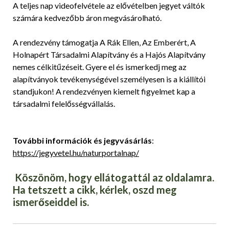
A teljes nap videofelvétele az elővételben jegyet váltók
számára kedvezőbb áron megvásárolható.
A rendezvény támogatja A Rák Ellen, Az Emberért, A
Holnapért Társadalmi Alapítvány és a Hajós Alapítvány
nemes célkitűzéseit. Gyere el és ismerkedj meg az
alapítványok tevékenységével személyesen is a kiállítói
standjukon! A rendezvényen kiemelt figyelmet kap a
társadalmi felelősségvállalás.
További információk és jegyvásárlás
:
https://jegyvetel.hu/naturportalnap/
Köszönöm, hogy ellátogattál az oldalamra.
Ha tetszett a cikk, kérlek, oszd meg
ismerőseiddel is.