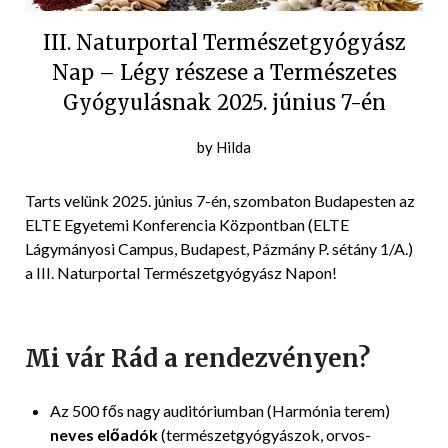
III. Naturportal Természetgyógyász
Nap – Légy részese a Természetes
Gyógyulásnak 2025. június 7-én
Posted
by
Hilda
on
2025-
Tarts velünk 2025. június 7-én, szombaton Budapesten az
04-
ELTE Egyetemi Konferencia Központban (ELTE
07
Lágymányosi Campus, Budapest, Pázmány P. sétány 1/A.)
a III. Naturportal Természetgyógyász Napon!
Mi vár Rád a rendezvényen?
Az 500 fős nagy auditóriumban (Harmónia terem)
neves előadók
(természetgyógyászok, orvos-