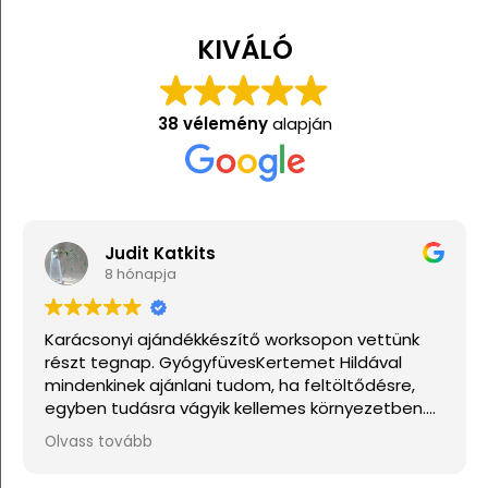
KIVÁLÓ
38 vélemény
alapján
Judit Katkits
8 hónapja
Karácsonyi ajándékkészítő worksopon vettünk
részt tegnap. GyógyfüvesKertemet Hildával
mindenkinek ajánlani tudom, ha feltöltődésre,
egyben tudásra vágyik kellemes környezetben.
Ha lehetne sokkal több csillagot adni, akkor azt
Olvass tovább
mind adnám.