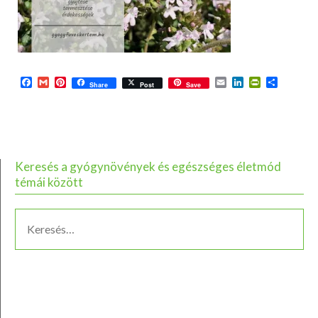
Facebook
Gmail
Pinterest
Email
LinkedIn
PrintFriend
Ossza
Share
Post
Save
meg
Keresés a gyógynövények és egészséges életmód
témái között