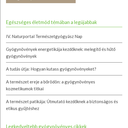
Egészséges életmód témában a legújabbak
IV. Naturportal Természetgyógyász Nap
Gyógynövények energetikája kezdőknek: melegítő és hűtő
gyógynövények
A tudás útja: Hogyan kutass gyógynövényeket?
A természet ereje a bőrödön: a gyógynövényes
kozmetikumok titkai
A természet patikája: Útmutató kezdőknek a biztonságos és
etikus gyűjtéshez
Legkedveltebb gyógynövényes cikkek