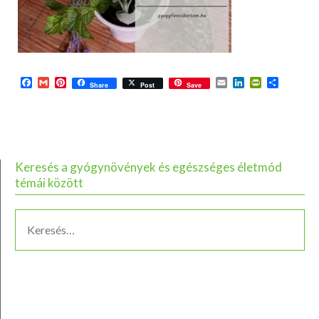
Facebook
Gmail
Pinterest
Email
LinkedIn
PrintFriend
Ossza
Share
Post
Save
meg
Keresés a gyógynövények és egészséges életmód
témái között