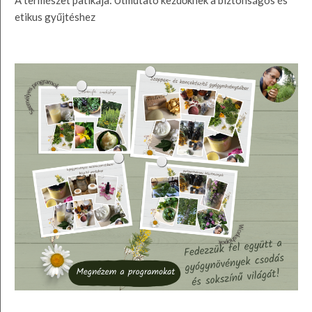
A természet patikája: Útmutató kezdőknek a biztonságos és
etikus gyűjtéshez