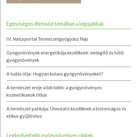
Egészséges életmód témában a legújabbak
IV. Naturportal Természetgyógyász Nap
Gyógynövények energetikája kezdőknek: melegítő és hűtő
gyógynövények
A tudás útja: Hogyan kutass gyógynövényeket?
A természet ereje a bőrödön: a gyógynövényes
kozmetikumok titkai
A természet patikája: Útmutató kezdőknek a biztonságos és
etikus gyűjtéshez
Legkedveltebb gyógynövényes cikkek