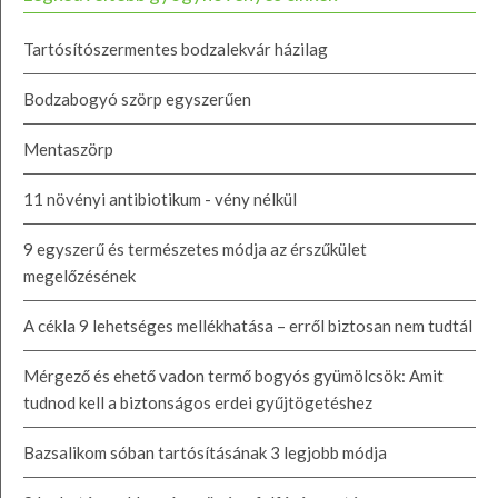
Tartósítószermentes bodzalekvár házilag
Bodzabogyó szörp egyszerűen
Mentaszörp
11 növényi antibiotikum - vény nélkül
9 egyszerű és természetes módja az érszűkület
megelőzésének
A cékla 9 lehetséges mellékhatása – erről biztosan nem tudtál
Mérgező és ehető vadon termő bogyós gyümölcsök: Amit
tudnod kell a biztonságos erdei gyűjtögetéshez
Bazsalikom sóban tartósításának 3 legjobb módja