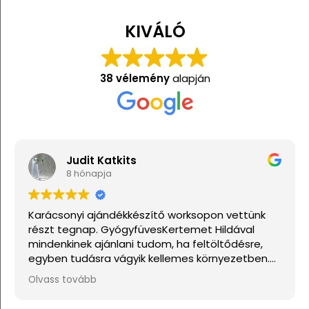
KIVÁLÓ
38 vélemény
alapján
Judit Katkits
8 hónapja
Karácsonyi ajándékkészítő worksopon vettünk
részt tegnap. GyógyfüvesKertemet Hildával
mindenkinek ajánlani tudom, ha feltöltődésre,
egyben tudásra vágyik kellemes környezetben.
Ha lehetne sokkal több csillagot adni, akkor azt
Olvass tovább
mind adnám.