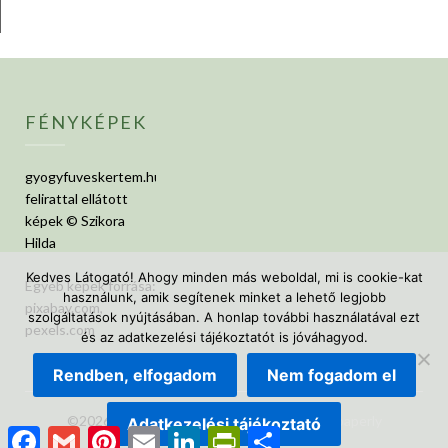
FÉNYKÉPEK
gyogyfuveskertem.hu
felirattal ellátott
képek © Szikora
Hilda
Kedves Látogató! Ahogy minden más weboldal, mi is cookie-kat
Egyéb képek forrása:
használunk, amik segítenek minket a lehető legjobb
pixabay.com,
szolgáltatások nyújtásában. A honlap további használatával ezt
pexels.com
és az adatkezelési tájékoztatót is jóváhagyod.
Rendben, elfogadom
Nem fogadom el
©2026 GyógyfüvesKertem
| Design:
Newspaperly
Adatkezelési tájékoztató
Facebook
Gmail
Pinterest
Email
LinkedIn
PrintFriendly
Ossza
WordPress Theme