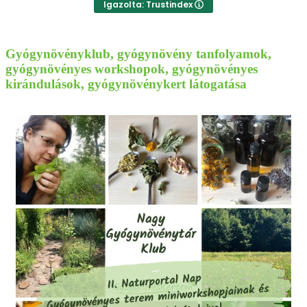
Igazolta: Trustindex
Gyógynövényklub, gyógynövény tanfolyamok,
gyógynövényes workshopok, gyógynövényes
kirándulások, gyógynövénykert látogatása