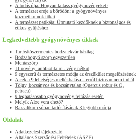
A tudás útja: Hogyan kutass gyógynövényeket?
A természet ereje a bőrödön: a gyógynövényes
kozmetikumok titkai
A természet patikája: Útmutató kezdőknek a biztonságos és
etikus gyűjtéshez
Legkedveltebb gyógynövényes cikkek
Tartósítószermentes bodzalekvár házilag
Bodzabogyó szörp egyszerűen
Mentaszörp
11 növényi antibiotikum - vény nélkül
9 egyszerű és természetes módja az érszűkület megelőzésének
A cékla 9 lehetséges mellékhatása – erről biztosan nem tudtál
Tölgy, kocsányos és kocsánytalan (Quercus robur és Q.
petraea)
9 leghatásosabb gyógynövény felfázás esetén
Melyik Aloe vera ehető?
Bazsalikom sóban tartósításának 3 legjobb módja
Oldalak
Adatkezelési tájékoztató
Általános Szerződési Feltételek (ÁSZF)