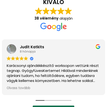
KIVÁLÓ
38 vélemény
alapján
Judit Katkits
8 hónapja
Karácsonyi ajándékkészítő worksopon vettünk részt
tegnap. GyógyfüvesKertemet Hildával mindenkinek
ajánlani tudom, ha feltöltődésre, egyben tudásra
vágyik kellemes környezetben. Ha lehetne sokkal
több csillagot adni, akkor azt mind adnám.
Olvass tovább