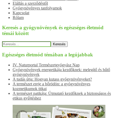
Elállás a szerződéstől
Gyógynövényes tanfolyamok
Kapcsolat
Rólam
Keresés a gyógynövények és egészséges életmód
témái között
Keresés:
Egészséges életmód témában a legújabbak
IV. Naturportal Természetgyógyász Nap
Gyógynövények energetikája kezdőknek: melegítő és hűtő
gyógynövények
A tudás útja: Hogyan kutass gyógynövényeket?
A természet ereje a bőrödön: a gyógynövényes
kozmetikumok titkai
A természet patikája: Útmutató kezdőknek a biztonságos és
etikus gyűjtéshez