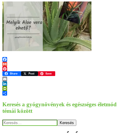
Facebook
Gmail
Pinterest
Share
Post
Save
Email
LinkedIn
PrintFriendly
Ossza
meg
Keresés a gyógynövények és egészséges életmód
témái között
Keresés: