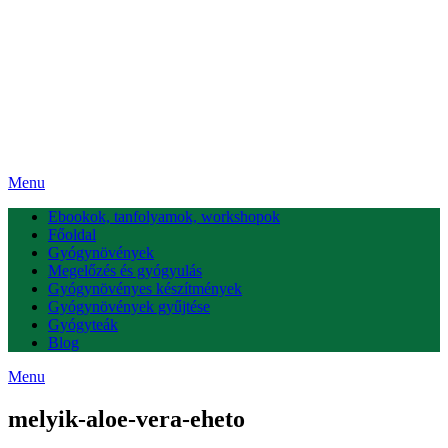
Menu
Ebookok, tanfolyamok, workshopok
Főoldal
Gyógynövények
Megelőzés és gyógyulás
Gyógynövényes készítmények
Gyógynövények gyűjtése
Gyógyteák
Blog
Menu
melyik-aloe-vera-eheto